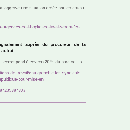
i­cal aggrave une situa­tion créée par les cou­pu­
s-urgen­ces-de-l-hopi­tal-de-laval-seront-fer­
gna­le­ment auprès du pro­cu­reur de la
’autrui
ui cor­res­pond à envi­ron 20 % du parc de lits.
­tions-de-tra­vail/chu-gre­no­ble-les-syn­di­cats-
epu­bli­que-pour-mise-en
32287235387393