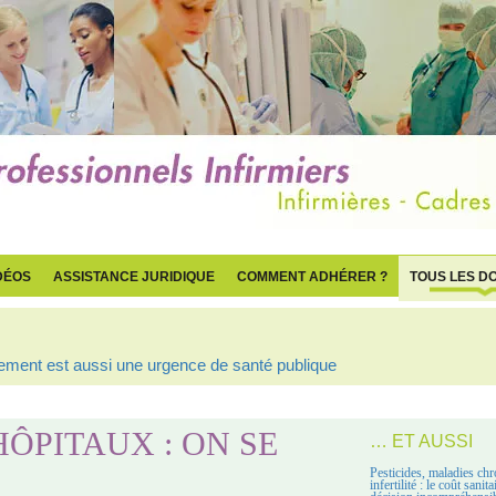
DÉOS
ASSISTANCE JURIDIQUE
COMMENT ADHÉRER ?
TOUS LES D
ogement est aussi une urgence de santé publique
ÔPITAUX : ON SE
… ET AUSSI
Pesticides, maladies chr
infertilité : le coût sanit