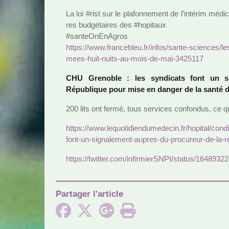
La loi #rist sur le pla­fon­ne­ment de l’inté­rim méd
res bud­gé­tai­res des #ho­pi­taux
#san­teO­nE­nA­gros
https://www.fran­ce­bleu.fr/infos/sante-scien­ces/le
mees-huit-nuits-au-mois-de-mai-3425117
CHU Grenoble : les syn­di­cats font un si
République pour mise en danger de la santé d
200 lits ont fermé, tous ser­vi­ces confon­dus, ce q
https://www.lequo­ti­dien­du­me­de­cin.fr/hopi­tal/condi
font-un-signa­le­ment-aupres-du-pro­cu­reur-de-la-r
https://twit­ter.com/infir­mierSNPI/status/16489
Partager l'article