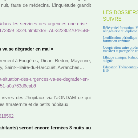
nuit, faute de méde­cins. L’inquié­tude gran­dit
LES DOSSIER
SUIVRE
/dans-les-ser­vi­ces-des-urgen­ces-une-crise-
Référentiel formation, 
nt_6172399_3224.html#x­tor=AL-32280270-%5Bt­
réingénierie du diplôme
Certification périodiqu
formation continue
Coopération entre profe
es va se dégra­der en mai »
transfert et partage de 
Ethique clinique, Relati
o­rai­re­ment à Fougères, Dinan, Redon, Mayenne,
soigné
y, Saint-Hilaire-du-Harcouët, Avranches…
Education Thérapeutique
ETP
-la-situa­tion-des-urgen­ces-va-se-degra­der-en-
8951-a0a763d6eab9
 vivres des #ho­pi­taux via l’#ONDAM ce qui
ces #ma­ter­nite et de petits hôpi­taux
6818562
habi­tants) seront encore fer­mées 8 nuits au