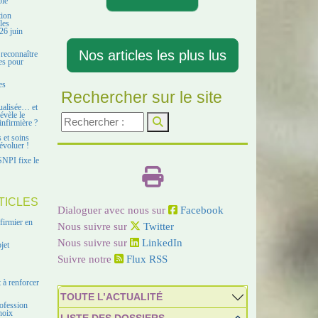
ble
tion
les
26 juin
Nos articles les plus lus
 reconnaître
es pour
es
Rechercher sur le site
ualisée… et
évèle le
infirmière ?
s et soins
évoluer !
SNPI fixe le
TICLES
Dialoguer avec nous sur
Facebook
firmier en
Nous suivre sur
Twitter
Nous suivre sur
LinkedIn
jet
Suivre notre
Flux RSS
 à renforcer
TOUTE L’ACTUALITÉ
ofession
hoix