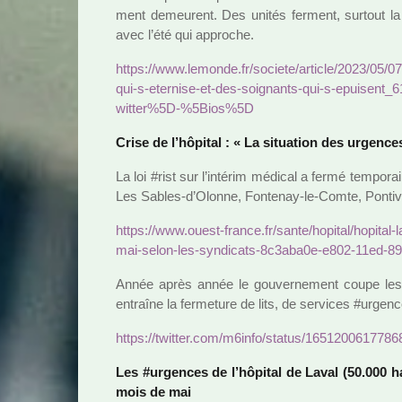
ment demeu­rent. Des unités fer­ment, sur­tout la 
avec l’été qui appro­che.
https://www.lemonde.fr/societe/arti­cle/2023/05/07
qui-s-eter­nise-et-des-soi­gnants-qui-s-epui­se
wit­ter%5D-%5Bios%5D
Crise de l’hôpi­tal : « La situa­tion des urgen­c
La loi #rist sur l’inté­rim médi­cal a fermé tem­p
Les Sables-d’Olonne, Fontenay-le-Comte, Pontiv
https://www.ouest-france.fr/sante/hopi­tal/hopi­tal
mai-selon-les-syn­di­cats-8c3a­ba0e-e802-11ed-
Année après année le gou­ver­ne­ment coupe les
entraîne la fer­me­ture de lits, de ser­vi­ces #ur­gen­
https://twit­ter.com/m6info/status/165120061778
Les #ur­gen­ces de l’hôpi­tal de Laval (50.000 
mois de mai