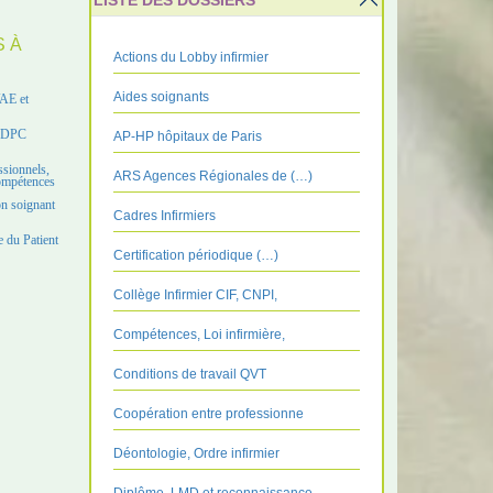
LISTE DES DOSSIERS
S À
Actions du Lobby infirmier
Aides soignants
VAE et
e DPC
AP-HP hôpitaux de Paris
ssionnels,
ARS Agences Régionales de (…)
compétences
on soignant
Cadres Infirmiers
 du Patient
Certification périodique (…)
Collège Infirmier CIF, CNPI,
Compétences, Loi infirmière,
Conditions de travail QVT
Coopération entre professionne
Déontologie, Ordre infirmier