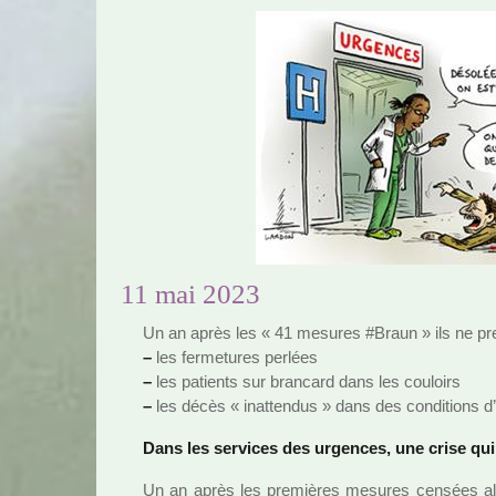
11 mai 2023
Un an après les « 41 mesu­res #Braun » ils ne pre
–
les fer­me­tu­res per­lées
–
les patients sur bran­card dans les cou­loirs
–
les décès « inat­ten­dus » dans des condi­tions d’
Dans les ser­vi­ces des urgen­ces, une crise qui
Un an après les pre­miè­res mesu­res cen­sées allé