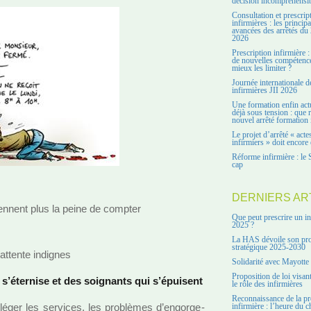
décision incompréhensi
Consultation et prescrip
infirmières : les principa
avancées des arrêtés du 
2026
Prescription infirmière :
de nouvelles compétenc
mieux les limiter ?
Journée internationale d
infirmières JII 2026
Une formation enfin act
déjà sous tension : que r
nouvel arrêté formation 
Le projet d’arrêté « acte
infirmiers » doit encore 
Réforme infirmière : le 
cap
DERNIERS AR
n­nent plus la peine de comp­ter
Que peut prescrire un in
2025 ?
La HAS dévoile son pro
stratégique 2025-2030
attente indi­gnes
Solidarité avec Mayotte
Proposition de loi visant
 s’éternise et des soi­gnants qui s’épuisent
le rôle des infirmières
Reconnaissance de la pr
­ger les ser­vi­ces, les pro­blè­mes d’engor­ge­
infirmière : l’heure du c