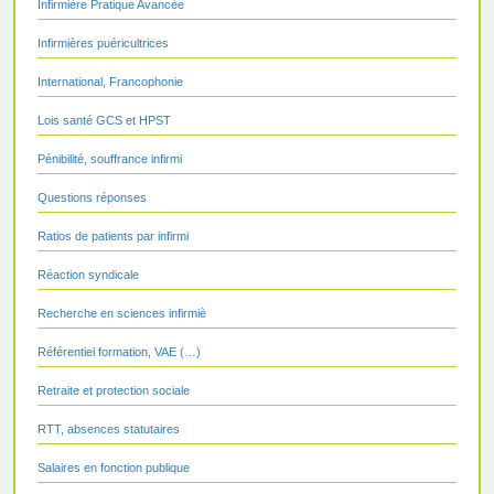
Infirmière Pratique Avancée
Infirmières puéricultrices
International, Francophonie
Lois santé GCS et HPST
Pénibilité, souffrance infirmi
Questions réponses
Ratios de patients par infirmi
Réaction syndicale
Recherche en sciences infirmiè
Référentiel formation, VAE (…)
Retraite et protection sociale
RTT, absences statutaires
Salaires en fonction publique