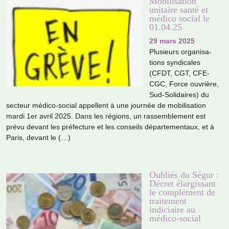
Mobilisation
unitaire santé et
médico social le
01.04.25
29 mars 2025
Plusieurs orga­ni­sa­
tions syn­di­ca­les
(CFDT, CGT, CFE-
CGC, Force ouvrière,
Sud-Solidaires) du
sec­teur médico-social appel­lent à une jour­née de mobi­li­sa­tion
mardi 1er avril 2025. Dans les régions, un ras­sem­ble­ment est
prévu devant les pré­fec­ture et les conseils dépar­te­men­taux, et à
Paris, devant le (…)
Oubliés du Ségur :
Décret élargissant
le complément de
traitement
indiciaire au
médico-social