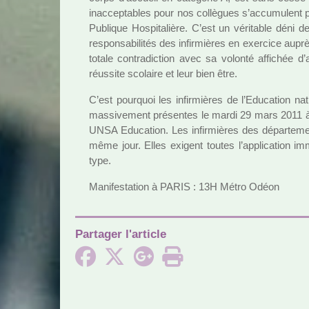
inac­cep­ta­bles pour nos col­lè­gues s’accu­mu­lent
Publique Hospitalière. C’est un véri­ta­ble déni de
res­pon­sa­bi­li­tés des infir­miè­res en exer­cice a
totale contra­dic­tion avec sa volonté affi­chée d
réus­site sco­laire et leur bien être.
C’est pour­quoi les infir­miè­res de l’Education na
mas­si­ve­ment pré­sen­tes le mardi 29 mars 201
UNSA Education. Les infir­miè­res des dépar­te­m
même jour. Elles exi­gent toutes l’appli­ca­tion im
type.
Manifestation à PARIS : 13H Métro Odéon
Partager l'article