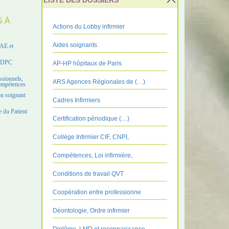
LISTE DES DOSSIERS
S À
Actions du Lobby infirmier
Aides soignants
VAE et
e DPC
AP-HP hôpitaux de Paris
ssionnels,
ARS Agences Régionales de (…)
compétences
on soignant
Cadres Infirmiers
 du Patient
Certification périodique (…)
Collège Infirmier CIF, CNPI,
Compétences, Loi infirmière,
Conditions de travail QVT
Coopération entre professionne
Déontologie, Ordre infirmier