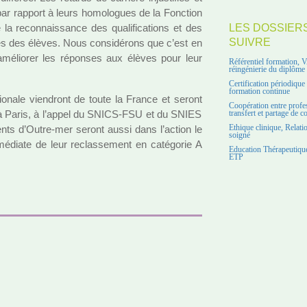
 par rap­port à leurs homo­lo­gues de la Fonction
 la reconnais­sance des qua­li­fi­ca­tions et des
LES DOSSIER
SUIVRE
uprès des élèves. Nous consi­dé­rons que c’est en
’amé­lio­rer les répon­ses aux élèves pour leur
Référentiel formation, 
réingénierie du diplôme
Certification périodiqu
formation continue
tio­nale vien­dront de toute la France et seront
Coopération entre profe
1 à Paris, à l’appel du SNICS-FSU et du SNIES
transfert et partage de 
ents d’Outre-mer seront aussi dans l’action le
Ethique clinique, Relati
soigné
mé­diate de leur reclas­se­ment en caté­go­rie A
Education Thérapeutique
ETP