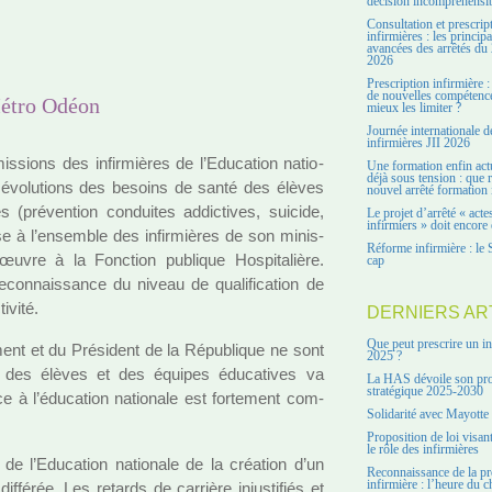
décision incompréhensi
Consultation et prescrip
infirmières : les principa
avancées des arrêtés du 
2026
Prescription infirmière :
de nouvelles compétenc
Métro Odéon
mieux les limiter ?
Journée internationale d
infirmières JII 2026
sions des infir­miè­res de l’Education natio­
Une formation enfin act
déjà sous tension : que r
ux évolutions des besoins de santé des élèves
nouvel arrêté formation 
ré­ven­tion condui­tes addic­ti­ves, sui­cide,
Le projet d’arrêté « acte
infirmiers » doit encore 
se à l’ensem­ble des infir­miè­res de son minis­
Réforme infirmière : le 
 œuvre à la Fonction publi­que Hospitalière.
cap
reconnais­sance du niveau de qua­li­fi­ca­tion de
i­vité.
DERNIERS AR
Que peut prescrire un in
­ment et du Président de la République ne sont
2025 ?
près des élèves et des équipes éducatives va
La HAS dévoile son pro
stratégique 2025-2030
cice à l’éducation natio­nale est for­te­ment com­
Solidarité avec Mayotte
Proposition de loi visant
le rôle des infirmières
 de l’Education natio­nale de la créa­tion d’un
Reconnaissance de la pr
infirmière : l’heure du c
fé­rée. Les retards de car­rière injus­ti­fiés et