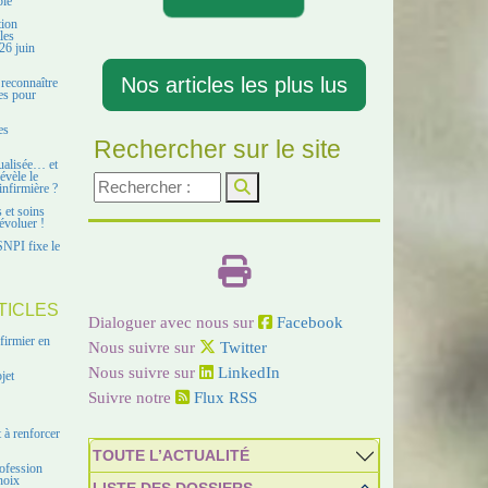
ble
tion
les
26 juin
Nos articles les plus lus
 reconnaître
es pour
es
Rechercher sur le site
ualisée… et
évèle le
infirmière ?
s et soins
évoluer !
SNPI fixe le
TICLES
Dialoguer avec nous sur
Facebook
firmier en
Nous suivre sur
Twitter
Nous suivre sur
LinkedIn
jet
Suivre notre
Flux RSS
 à renforcer
TOUTE L’ACTUALITÉ
ofession
hoix