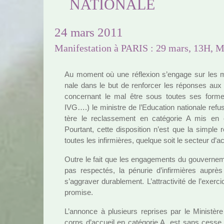
NATIONALE
24 mars 2011
Manifestation à PARIS : 29 mars, 13H, 
Au moment où une réflexion s’engage sur les mis­
nale dans le but de ren­for­cer les répon­ses a
concer­nant le mal être sous toutes ses formes (p
IVG….) le minis­tre de l’Education natio­nale refu
tère le reclas­se­ment en caté­go­rie A mis en
Pourtant, cette dis­po­si­tion n’est que la simple 
toutes les infir­miè­res, quel­que soit le sec­teur d’act
Outre le fait que les enga­ge­ments du gou­ver­ne
pas res­pec­tés, la pénu­rie d’infir­miè­res au
s’aggra­ver dura­ble­ment. L’attrac­ti­vité de l’exer­
pro­mise.
L’annonce à plu­sieurs repri­ses par le Ministère
corps d’accueil en caté­go­rie A, est sans cesse dif­