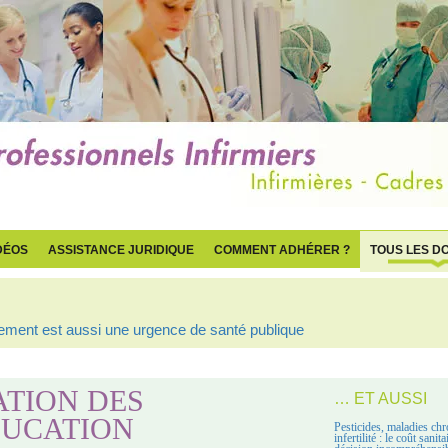
DÉOS
ASSISTANCE JURIDIQUE
COMMENT ADHÉRER ?
TOUS LES D
ogement est aussi une urgence de santé publique
ATION DES
… ET AUSSI
DUCATION
Pesticides, maladies chr
infertilité : le coût sanit