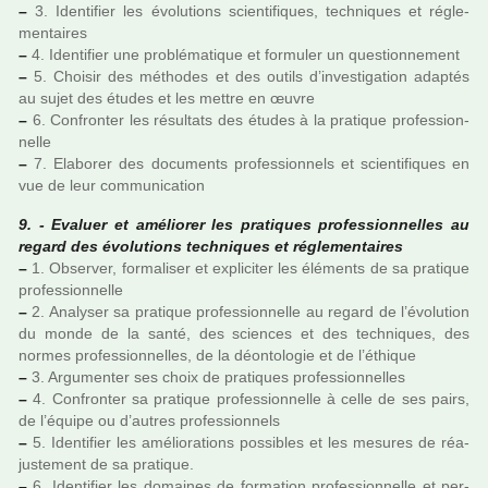
–
3. Identifier les évolutions scien­ti­fi­ques, tech­ni­ques et régle­
men­tai­res
–
4. Identifier une pro­blé­ma­ti­que et for­mu­ler un ques­tion­ne­ment
–
5. Choisir des métho­des et des outils d’inves­ti­ga­tion adap­tés
au sujet des études et les mettre en œuvre
–
6. Confronter les résul­tats des études à la pra­ti­que pro­fes­sion­
nelle
–
7. Elaborer des docu­ments pro­fes­sion­nels et scien­ti­fi­ques en
vue de leur com­mu­ni­ca­tion
9. - Evaluer et amé­lio­rer les pra­ti­ques pro­fes­sion­nel­les au
regard des évolutions tech­ni­ques et régle­men­tai­res
–
1. Observer, for­ma­li­ser et expli­ci­ter les éléments de sa pra­ti­que
pro­fes­sion­nelle
–
2. Analyser sa pra­ti­que pro­fes­sion­nelle au regard de l’évolution
du monde de la santé, des scien­ces et des tech­ni­ques, des
normes pro­fes­sion­nel­les, de la déon­to­lo­gie et de l’éthique
–
3. Argumenter ses choix de pra­ti­ques pro­fes­sion­nel­les
–
4. Confronter sa pra­ti­que pro­fes­sion­nelle à celle de ses pairs,
de l’équipe ou d’autres pro­fes­sion­nels
–
5. Identifier les amé­lio­ra­tions pos­si­bles et les mesu­res de réa­
jus­te­ment de sa pra­ti­que.
–
6. Identifier les domai­nes de for­ma­tion pro­fes­sion­nelle et per­