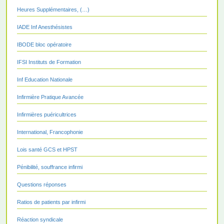
Heures Supplémentaires, (…)
IADE Inf Anesthésistes
IBODE bloc opératoire
IFSI Instituts de Formation
Inf Education Nationale
Infirmière Pratique Avancée
Infirmières puéricultrices
International, Francophonie
Lois santé GCS et HPST
Pénibilité, souffrance infirmi
Questions réponses
Ratios de patients par infirmi
Réaction syndicale