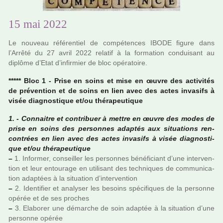
15 mai 2022
Le nou­­veau réfé­­ren­­tiel de com­pé­ten­ces IBODE figure dans
l’Arrêté du 27 avril 2022 rela­­tif à la for­­ma­­tion condui­­sant au
diplôme d’Etat d’infir­­mier de bloc opé­­ra­­toire.
***** Bloc 1 - Prise en soins et mise en œuvre des acti­vi­tés
de pré­ven­tion et de soins en lien avec des actes inva­sifs à
visée diag­nos­ti­que et/ou thé­ra­peu­ti­que
1. - Connaitre et contri­buer à mettre en œuvre des modes de
prise en soins des per­son­nes adap­tés aux situa­tions ren­
contrées en lien avec des actes inva­sifs à visée diag­nos­ti­
que et/ou thé­ra­peu­ti­que
–
1. Informer, conseiller les per­son­nes béné­fi­ciant d’une inter­ven­
tion et leur entou­rage en uti­li­sant des tech­ni­ques de com­mu­ni­ca­
tion adap­tées à la situa­tion d’inter­ven­tion
–
2. Identifier et ana­ly­ser les besoins spé­ci­fi­ques de la per­sonne
opérée et de ses pro­ches
–
3. Elaborer une démar­che de soin adap­tée à la situa­tion d’une
per­sonne opérée