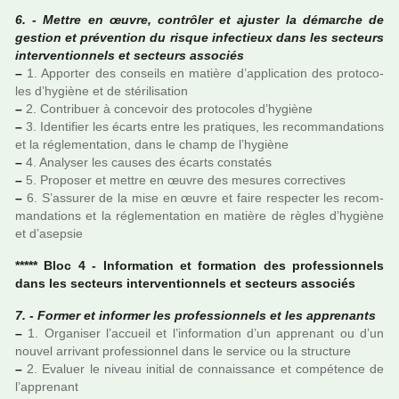
6. - Mettre en œuvre, contrô­ler et ajus­ter la démar­che de
ges­tion et pré­ven­tion du risque infec­tieux dans les sec­teurs
inter­ven­tion­nels et sec­teurs asso­ciés
–
1. Apporter des conseils en matière d’appli­ca­tion des pro­to­co­
les d’hygiène et de sté­ri­li­sa­tion
–
2. Contribuer à conce­voir des pro­to­co­les d’hygiène
–
3. Identifier les écarts entre les pra­ti­ques, les recom­man­da­tions
et la régle­men­ta­tion, dans le champ de l’hygiène
–
4. Analyser les causes des écarts cons­ta­tés
–
5. Proposer et mettre en œuvre des mesu­res cor­rec­ti­ves
–
6. S’assu­rer de la mise en œuvre et faire res­pec­ter les recom­
man­da­tions et la régle­men­ta­tion en matière de règles d’hygiène
et d’asep­sie
***** Bloc 4 - Information et for­ma­tion des pro­fes­sion­nels
dans les sec­teurs inter­ven­tion­nels et sec­teurs asso­ciés
7. - Former et infor­mer les pro­fes­sion­nels et les appre­nants
–
1. Organiser l’accueil et l’infor­ma­tion d’un appre­nant ou d’un
nouvel arri­vant pro­fes­sion­nel dans le ser­vice ou la struc­ture
–
2. Evaluer le niveau ini­tial de connais­sance et com­pé­tence de
l’appre­nant