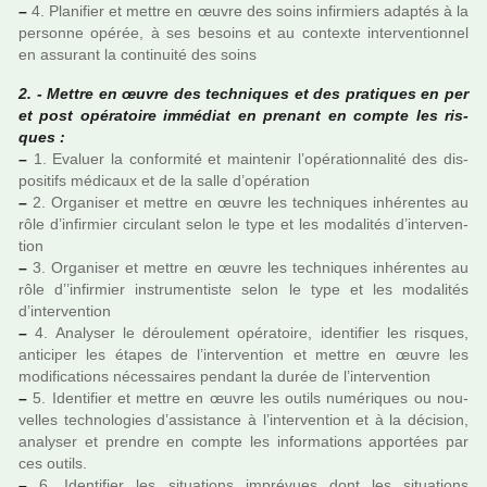
–
4. Planifier et mettre en œuvre des soins infir­miers adap­tés à la
per­sonne opérée, à ses besoins et au contexte inter­ven­tion­nel
en assu­rant la conti­nuité des soins
2. - Mettre en œuvre des tech­ni­ques et des pra­ti­ques en per
et post opé­ra­toire immé­diat en pre­nant en compte les ris­
ques :
–
1. Evaluer la confor­mité et main­te­nir l’opé­ra­tion­na­lité des dis­
po­si­tifs médi­caux et de la salle d’opé­ra­tion
–
2. Organiser et mettre en œuvre les tech­ni­ques inhé­ren­tes au
rôle d’infir­mier cir­cu­lant selon le type et les moda­li­tés d’inter­ven­
tion
–
3. Organiser et mettre en œuvre les tech­ni­ques inhé­ren­tes au
rôle d’’infir­mier ins­tru­men­tiste selon le type et les moda­li­tés
d’inter­ven­tion
–
4. Analyser le dérou­le­ment opé­ra­toire, iden­ti­fier les ris­ques,
anti­ci­per les étapes de l’inter­ven­tion et mettre en œuvre les
modi­fi­ca­tions néces­sai­res pen­dant la durée de l’inter­ven­tion
–
5. Identifier et mettre en œuvre les outils numé­ri­ques ou nou­
vel­les tech­no­lo­gies d’assis­tance à l’inter­ven­tion et à la déci­sion,
ana­ly­ser et pren­dre en compte les infor­ma­tions appor­tées par
ces outils.
–
6. Identifier les situa­tions impré­vues dont les situa­tions