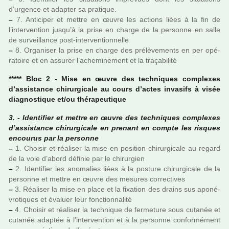
d’urgence et adap­ter sa pra­ti­que.
–
7. Anticiper et mettre en œuvre les actions liées à la fin de
l’inter­ven­tion jusqu’à la prise en charge de la per­sonne en salle
de sur­veillance post-inter­ven­tion­nelle
–
8. Organiser la prise en charge des pré­lè­ve­ments en per opé­
ra­toire et en assu­rer l’ache­mi­ne­ment et la tra­ça­bi­lité
***** Bloc 2 - Mise en œuvre des tech­ni­ques com­plexes
d’assis­tance chi­rur­gi­cale au cours d’actes inva­sifs à visée
diag­nos­ti­que et/ou thé­ra­peu­ti­que
3. - Identifier et mettre en œuvre des tech­ni­ques com­plexes
d’assis­tance chi­rur­gi­cale en pre­nant en compte les ris­ques
encou­rus par la per­sonne
–
1. Choisir et réa­li­ser la mise en posi­tion chi­rur­gi­cale au regard
de la voie d’abord défi­nie par le chi­rur­gien
–
2. Identifier les ano­ma­lies liées à la pos­ture chi­rur­gi­cale de la
per­sonne et mettre en œuvre des mesu­res cor­rec­ti­ves
–
3. Réaliser la mise en place et la fixa­tion des drains sus apo­né­
vro­ti­ques et évaluer leur fonc­tion­na­lité
–
4. Choisir et réa­li­ser la tech­ni­que de fer­me­ture sous cuta­née et
cuta­née adap­tée à l’inter­ven­tion et à la per­sonne confor­mé­ment