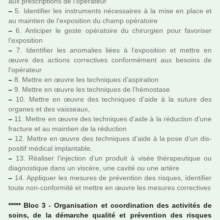
aux pres­crip­tions de l’opé­ra­teur
–
5. Identifier les ins­tru­ments néces­sai­res à la mise en place et
au main­tien de l‘expo­si­tion du champ opé­ra­toire
–
6. Anticiper le geste opé­ra­toire du chi­rur­gien pour favo­ri­ser
l’expo­si­tion
–
7. Identifier les ano­ma­lies liées à l’expo­si­tion et mettre en
œuvre des actions cor­rec­ti­ves confor­mé­ment aux besoins de
l’opé­ra­teur
–
8. Mettre en œuvre les tech­ni­ques d’aspi­ra­tion
–
9. Mettre en œuvre les tech­ni­ques de l’hémo­stase
–
10. Mettre en œuvre des tech­ni­ques d’aide à la suture des
orga­nes et des vais­seaux,
–
11. Mettre en œuvre des tech­ni­ques d’aide à la réduc­tion d’une
frac­ture et au main­tien de la réduc­tion
–
12. Mettre en œuvre des tech­ni­ques d’aide à la pose d’un dis­
po­si­tif médi­cal implan­ta­ble.
–
13. Réaliser l’injec­tion d’un pro­duit à visée thé­ra­peu­ti­que ou
diag­nos­ti­que dans un vis­cère, une cavité ou une artère
–
14. Appliquer les mesu­res de pré­ven­tion des ris­ques, iden­ti­fier
toute non-confor­mité et mettre en œuvre les mesu­res cor­rec­ti­ves
***** Bloc 3 - Organisation et coor­di­na­tion des acti­vi­tés de
soins, de la démar­che qua­lité et pré­ven­tion des ris­ques