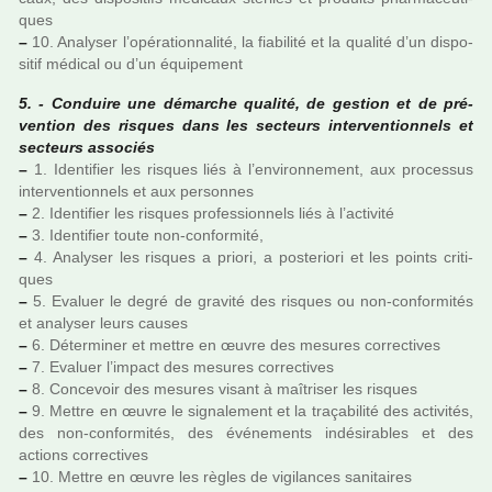
ques
–
10. Analyser l’opé­ra­tion­na­lité, la fia­bi­lité et la qua­lité d’un dis­po­
si­tif médi­cal ou d’un équipement
5. - Conduire une démar­che qua­lité, de ges­tion et de pré­
ven­tion des ris­ques dans les sec­teurs inter­ven­tion­nels et
sec­teurs asso­ciés
–
1. Identifier les ris­ques liés à l’envi­ron­ne­ment, aux pro­ces­sus
inter­ven­tion­nels et aux per­son­nes
–
2. Identifier les ris­ques pro­fes­sion­nels liés à l’acti­vité
–
3. Identifier toute non-confor­mité,
–
4. Analyser les ris­ques a priori, a pos­te­riori et les points cri­ti­
ques
–
5. Evaluer le degré de gra­vité des ris­ques ou non-confor­mi­tés
et ana­ly­ser leurs causes
–
6. Déterminer et mettre en œuvre des mesu­res cor­rec­ti­ves
–
7. Evaluer l’impact des mesu­res cor­rec­ti­ves
–
8. Concevoir des mesu­res visant à maî­tri­ser les ris­ques
–
9. Mettre en œuvre le signa­le­ment et la tra­ça­bi­lité des acti­vi­tés,
des non-confor­mi­tés, des événements indé­si­ra­bles et des
actions cor­rec­ti­ves
–
10. Mettre en œuvre les règles de vigi­lan­ces sani­tai­res