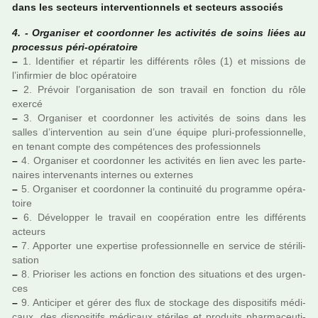
dans les sec­teurs inter­ven­tion­nels et sec­teurs asso­ciés
4. - Organiser et coor­don­ner les acti­vi­tés de soins liées au
pro­ces­sus péri-opé­ra­toire
–
1. Identifier et répar­tir les dif­fé­rents rôles (1) et mis­sions de
l’infir­mier de bloc opé­ra­toire
–
2. Prévoir l’orga­ni­sa­tion de son tra­vail en fonc­tion du rôle
exercé
–
3. Organiser et coor­don­ner les acti­vi­tés de soins dans les
salles d’inter­ven­tion au sein d’une équipe pluri-pro­fes­sion­nelle,
en tenant compte des com­pé­ten­ces des pro­fes­sion­nels
–
4. Organiser et coor­don­ner les acti­vi­tés en lien avec les par­te­
nai­res inter­ve­nants inter­nes ou exter­nes
–
5. Organiser et coor­don­ner la conti­nuité du pro­gramme opé­ra­
toire
–
6. Développer le tra­vail en coo­pé­ra­tion entre les dif­fé­rents
acteurs
–
7. Apporter une exper­tise pro­fes­sion­nelle en ser­vice de sté­ri­li­
sa­tion
–
8. Prioriser les actions en fonc­tion des situa­tions et des urgen­
ces
–
9. Anticiper et gérer des flux de sto­ckage des dis­po­si­tifs médi­
caux, des dis­po­si­tifs médi­caux sté­ri­les et pro­duits phar­ma­ceu­ti­