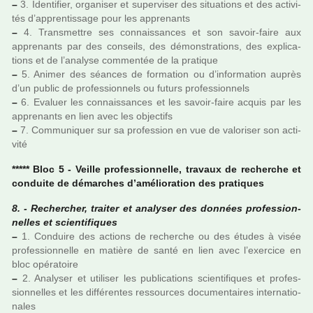
–
3. Identifier, orga­ni­ser et super­vi­ser des situa­tions et des acti­vi­
tés d’appren­tis­sage pour les appre­nants
–
4. Transmettre ses connais­san­ces et son savoir-faire aux
appre­nants par des conseils, des démons­tra­tions, des expli­ca­
tions et de l’ana­lyse com­men­tée de la pra­ti­que
–
5. Animer des séan­ces de for­ma­tion ou d’infor­ma­tion auprès
d’un public de pro­fes­sion­nels ou futurs pro­fes­sion­nels
–
6. Evaluer les connais­san­ces et les savoir-faire acquis par les
appre­nants en lien avec les objec­tifs
–
7. Communiquer sur sa pro­fes­sion en vue de valo­ri­ser son acti­
vité
***** Bloc 5 - Veille pro­fes­sion­nelle, tra­vaux de recher­che et
conduite de démar­ches d’amé­lio­ra­tion des pra­ti­ques
8. - Rechercher, trai­ter et ana­ly­ser des don­nées pro­fes­sion­
nel­les et scien­ti­fi­ques
–
1. Conduire des actions de recher­che ou des études à visée
pro­fes­sion­nelle en matière de santé en lien avec l’exer­cice en
bloc opé­ra­toire
–
2. Analyser et uti­li­ser les publi­ca­tions scien­ti­fi­ques et pro­fes­
sion­nel­les et les dif­fé­ren­tes res­sour­ces docu­men­tai­res inter­na­tio­
na­les