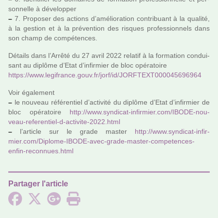
son­nelle à déve­lop­per
–
7. Proposer des actions d’amé­lio­ra­tion contri­buant à la qua­lité,
à la ges­tion et à la pré­ven­tion des ris­ques pro­fes­sion­nels dans
son champ de com­pé­ten­ces.
Détails dans l’Arrêté du 27 avril 2022 rela­tif à la for­ma­tion condui­
sant au diplôme d’Etat d’infir­mier de bloc opé­ra­toire
https://www.legi­france.gouv.fr/jorf/id/JORFTEXT000045696964
Voir également
–
le nou­­veau réfé­­ren­­tiel d’acti­­vité du diplôme d’Etat d’infir­­mier de
bloc opé­­ra­­toire
http://www.syn­di­cat-infir­mier.com/IBODE-nou­
veau-refe­ren­tiel-d-acti­vite-2022.html
–
l’arti­cle sur le grade master
http://www.syn­di­cat-infir­
mier.com/Diplome-IBODE-avec-grade-master-com­pe­ten­ces-
enfin-reconnues.html
Partager l'article