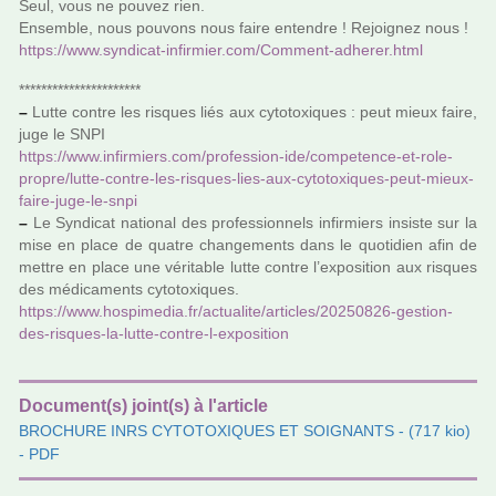
Seul, vous ne pouvez rien.
Ensemble, nous pou­­vons nous faire enten­­dre ! Rejoignez nous !
https://www.syn­di­cat-infir­mier.com/Comment-adhe­rer.html
**********************
–
Lutte contre les ris­ques liés aux cyto­toxi­ques : peut mieux faire,
juge le SNPI
https://www.infir­miers.com/pro­fes­sion-ide/com­pe­tence-et-role-
propre/lutte-contre-les-ris­ques-lies-aux-cyto­toxi­ques-peut-mieux-
faire-juge-le-snpi
–
Le Syndicat natio­nal des pro­fes­sion­nels infir­miers insiste sur la
mise en place de quatre chan­ge­ments dans le quo­ti­dien afin de
mettre en place une véri­ta­ble lutte contre l’expo­si­tion aux ris­ques
des médi­ca­ments cyto­toxi­ques.
https://www.hos­pi­me­dia.fr/actua­lite/arti­cles/20250826-ges­tion-
des-ris­ques-la-lutte-contre-l-expo­si­tion
Document(s) joint(s) à l'article
BROCHURE INRS CYTOTOXIQUES ET SOIGNANTS
- (717 kio)
- PDF