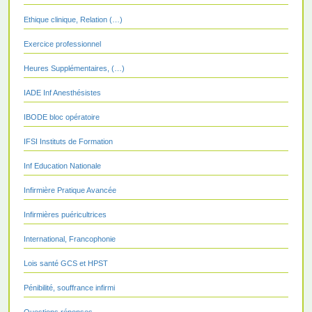
Ethique clinique, Relation (…)
Exercice professionnel
Heures Supplémentaires, (…)
IADE Inf Anesthésistes
IBODE bloc opératoire
IFSI Instituts de Formation
Inf Education Nationale
Infirmière Pratique Avancée
Infirmières puéricultrices
International, Francophonie
Lois santé GCS et HPST
Pénibilité, souffrance infirmi
Questions réponses