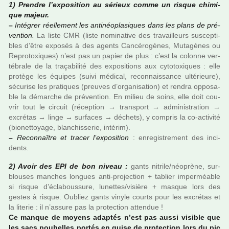
1) Prendre l’expo­si­tion au sérieux comme un risque chi­mi­
que majeur.
–
Intégrer réel­le­ment les anti­néo­pla­si­ques dans les plans de pré­
ven­tion.
La liste CMR (liste nomi­na­tive des tra­vailleurs sus­cep­ti­
bles d’être expo­sés à des agents Cancérogènes, Mutagènes ou
Reprotoxiques) n’est pas un papier de plus : c’est la colonne ver­
té­brale de la tra­ça­bi­lité des expo­si­tions aux cyto­toxi­ques : elle
pro­tège les équipes (suivi médi­cal, reconnais­sance ulté­rieure),
sécu­rise les pra­ti­ques (preu­ves d’orga­ni­sa­tion) et rendra oppo­sa­
ble la démar­che de pré­ven­tion. En milieu de soins, elle doit cou­
vrir tout le cir­cuit (récep­tion → trans­port → admi­nis­tra­tion →
excré­tas → linge → sur­fa­ces → déchets), y com­pris la co-acti­vité
(bio­net­toyage, blan­chis­se­rie, inté­rim).
–
Reconnaître et tracer l’expo­si­tion
: enre­gis­tre­ment des inci­
dents.
2) Avoir des EPI de bon niveau :
gants nitrile/néo­prène, sur­
blou­ses man­ches lon­gues anti-pro­jec­tion + tablier imper­méa­ble
si risque d’éclaboussure, lunet­tes/visière + masque lors des
gestes à risque. Oubliez gants vinyle courts pour les excré­tas et
la lite­rie : il n’assure pas la pro­tec­tion atten­due !
Ce manque de moyens adap­tés n’est pas aussi visi­ble que
les sacs pou­bel­les portés en guise de pro­tec­tion lors du pic