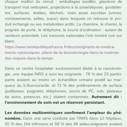
chaque maillon du cir­cuit : embal­la­ges souillés, gla­ciè­res de
trans­port mal net­toyées, pro­jec­tions à la pose/dépose, gout­te­let­
tes, sur­fa­ces, tex­ti­les, déchets, mais aussi excré­tas (urines,
vomis­se­ments, selles, sueur) dans les­quels on retrouve le pro­
duit inchangé ou ses méta­bo­li­tes actifs. La cham­bre, le cha­riot, la
poi­gnée de porte, le télé­phone, la souris d’ordi­na­teur : autant de
vec­teurs poten­tiels. Les mesu­res natio­na­les l’ont montré noir sur
blanc.
https://www.san­te­pu­bli­que­france.fr/docs/soi­gnants-et-medi­ca­
ments-cyto­toxi­ques.-place-de-la-bio­me­tro­lo­gie-dans-la-mai­trise-
des-ris­ques-dans-le-temps
Dans un centre hos­pi­ta­lier exclu­si­ve­ment dédié à la can­cé­ro­lo­
gie, une équipe INRS a suivi les soi­gnants : 78 % des 23 par­ti­ci­
pants avaient au moins un échantillon uri­naire posi­tif au mar­
queur du 5-fluo­rou­ra­cile, et 72 % des pré­lè­ve­ments de sur­face
(paillas­ses, poi­gnées, télé­pho­nes, souris de PC, sols, pla­teaux
de soins, poten­ces, etc.) étaient conta­mi­nés.
Autrement dit :
l’envi­ron­ne­ment de soin est un réser­voir per­sis­tant.
Les don­nées mul­ti­cen­tri­ques confir­ment l’ampleur du phé­
no­mène.
Dans une série conduite par l’INRS dans 12 hôpi­taux,
55 % des 104 infir­miers et 58 % des 48 aides-soi­gnants avaient