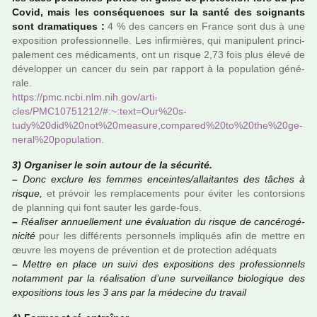
Covid, mais les consé­quen­ces sur la santé des soi­gnants
sont dra­ma­ti­ques :
4 % des can­cers en France sont dus à une
expo­si­tion pro­fes­sion­nelle. Les infir­miè­res, qui mani­pu­lent prin­ci­
pa­le­ment ces médi­ca­ments, ont un risque 2,73 fois plus élevé de
déve­lop­per un cancer du sein par rap­port à la popu­la­tion géné­
rale.
https://pmc.ncbi.nlm.nih.gov/arti­
cles/PMC10751212/#:~:text=Our%20s­
tudy%20did%20not%20mea­sure,com­pa­red%20to%20the%20ge­
ne­ral%20po­pu­la­tion
.
3) Organiser le soin autour de la sécu­rité.
–
Donc exclure les femmes encein­tes/allai­tan­tes des tâches à
risque,
et pré­voir les rem­pla­ce­ments pour éviter les contor­sions
de plan­ning qui font sauter les garde-fous.
–
Réaliser annuel­le­ment une évaluation du risque de can­cé­ro­gé­
ni­cité
pour les dif­fé­rents per­son­nels impli­qués afin de mettre en
œuvre les moyens de pré­ven­tion et de pro­tec­tion adé­quats
–
Mettre en place un suivi des expo­si­tions des pro­fes­sion­nels
notam­ment par la réa­li­sa­tion d’une sur­veillance bio­lo­gi­que des
expo­si­tions tous les 3 ans par la méde­cine du tra­vail