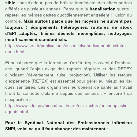
si­ble
: pas d’odeur, pas de brû­lure immé­diate, des effets par­fois
dif­fé­rés de plu­sieurs années. Parce que la
bana­li­sa­tion
guette :
répé­ter les mêmes gestes quo­ti­dien­ne­ment entre­tient l’illu­sion du
contrôle.
Mais sur­tout parce que les moyens ne sui­vent pas
tou­jours : équipements hété­ro­gè­nes, rup­tu­res de stock
d’EPI adap­tés, filiè­res déchets incom­plè­tes, net­toya­ges
insuf­fi­sam­ment stan­dar­di­sés.
https://www.inrs.fr/publi­ca­tions/essen­tiels/medi­ca­ments-cyto­toxi­
ques.html
Et aussi parce que la for­ma­tion s’arrête trop sou­vent à l’embau­
che, quand l’enjeu exige des rap­pels régu­liers et des RETEX
d’inci­dent (déver­se­ment, fuite, pro­jec­tion). Utiliser les retours
d’expé­rience (RETEX) est essen­tiel pour gérer au mieux les ris­
ques sani­tai­res. Les orga­nis­mes euro­péens de santé au tra­vail
tirent la son­nette d’alarme depuis des années : « encore trop
d’expo­si­tion ».
https://www.cdc.gov/niosh/heal­th­care/risk-fac­tors/anti­neo­plas­tic-
agents.html
Pour le Syndicat National des Professionnels Infirmiers
SNPI, voici ce qu’il faut chan­ger dès main­te­nant :