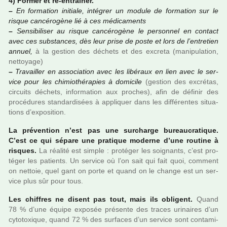
4) Former et ré-entraî­ner.
–
En for­ma­tion ini­tiale, inté­grer un module de for­ma­tion sur le
risque can­cé­ro­gène lié à ces médi­ca­ments
–
Sensibiliser au risque can­cé­ro­gène le per­son­nel en contact
avec ces sub­stan­ces, dès leur prise de poste et lors de l’entre­tien
annuel,
à la ges­tion des déchets et des excreta (mani­pu­la­tion,
net­toyage)
–
Travailler en asso­cia­tion avec les libé­raux en lien avec le ser­
vice pour les chi­mio­thé­ra­pies à domi­cile
(ges­tion des excré­tas,
cir­cuits déchets, infor­ma­tion aux pro­ches), afin de défi­nir des
pro­cé­du­res stan­dar­di­sées à appli­quer dans les dif­fé­ren­tes situa­
tions d’expo­si­tion.
La pré­ven­tion n’est pas une sur­charge bureau­cra­ti­que.
C’est ce qui sépare une pra­ti­que moderne d’une rou­tine à
ris­ques.
La réa­lité est simple : pro­té­ger les soi­gnants, c’est pro­
té­ger les patients. Un ser­vice où l’on sait qui fait quoi, com­ment
on net­toie, quel gant on porte et quand on le change est un ser­
vice plus sûr pour tous.
Les chif­fres ne disent pas tout, mais ils obli­gent.
Quand
78 % d’une équipe expo­sée pré­sente des traces uri­nai­res d’un
cyto­toxi­que, quand 72 % des sur­fa­ces d’un ser­vice sont conta­mi­