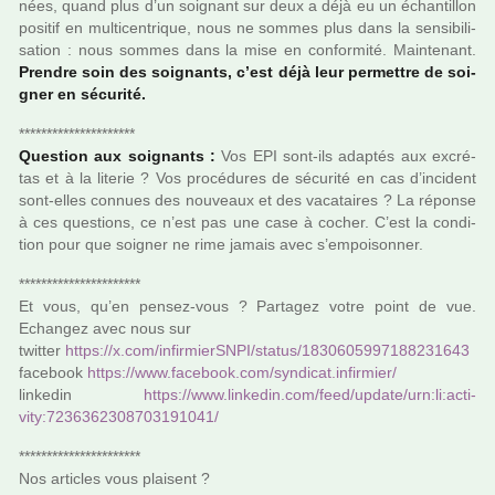
nées, quand plus d’un soi­gnant sur deux a déjà eu un échantillon
posi­tif en mul­ti­cen­tri­que, nous ne sommes plus dans la sen­si­bi­li­
sa­tion : nous sommes dans la mise en confor­mité. Maintenant.
Prendre soin des soi­gnants, c’est déjà leur per­met­tre de soi­
gner en sécu­rité.
*********************
Question aux soi­gnants :
Vos EPI sont-ils adap­tés aux excré­
tas et à la lite­rie ? Vos pro­cé­du­res de sécu­rité en cas d’inci­dent
sont-elles connues des nou­veaux et des vaca­tai­res ? La réponse
à ces ques­tions, ce n’est pas une case à cocher. C’est la condi­
tion pour que soi­gner ne rime jamais avec s’empoi­son­ner.
**********************
Et vous, qu’en pensez-vous ? Partagez votre point de vue.
Echangez avec nous sur
twit­ter
https://x.com/infir­mierSNPI/status/1830605997188231643
face­book
https://www.face­book.com/syn­di­cat.infir­mier/
lin­ke­din
https://www.lin­ke­din.com/feed/update/urn:li:acti­
vity:7236362308703191041/
**********************
Nos arti­cles vous plai­sent ?