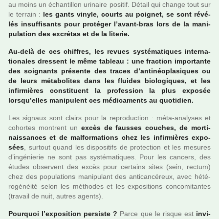
au moins un échantillon uri­naire posi­tif. Détail qui change tout sur
le ter­rain :
les gants vinyle, courts au poi­gnet, se sont révé­
lés insuf­fi­sants pour pro­té­ger l’avant-bras lors de la mani­
pu­la­tion des excré­tas et de la lite­rie.
Au-delà de ces chif­fres, les revues sys­té­ma­ti­ques inter­na­
tio­na­les dres­sent le même tableau : une frac­tion impor­tante
des soi­gnants pré­sente des traces d’anti­néo­pla­si­ques ou
de leurs méta­bo­li­tes dans les flui­des bio­lo­gi­ques, et les
infir­miè­res cons­ti­tuent la pro­fes­sion la plus expo­sée
lorsqu’elles mani­pu­lent ces médi­ca­ments au quo­ti­dien.
Les signaux sont clairs pour la repro­duc­tion : méta-ana­ly­ses et
cohor­tes mon­trent un
excès de faus­ses cou­ches, de mor­ti­
nais­san­ces et de mal­for­ma­tions chez les infir­miè­res expo­
sées
, sur­tout quand les dis­po­si­tifs de pro­tec­tion et les mesu­res
d’ingé­nie­rie ne sont pas sys­té­ma­ti­ques. Pour les can­cers, des
études obser­vent des excès pour cer­tains sites (sein, rectum)
chez des popu­la­tions mani­pu­lant des anti­can­cé­reux, avec hété­
ro­gé­néité selon les métho­des et les expo­si­tions conco­mi­tan­tes
(tra­vail de nuit, autres agents).
Pourquoi l’expo­si­tion per­siste ?
Parce que le risque est
invi­