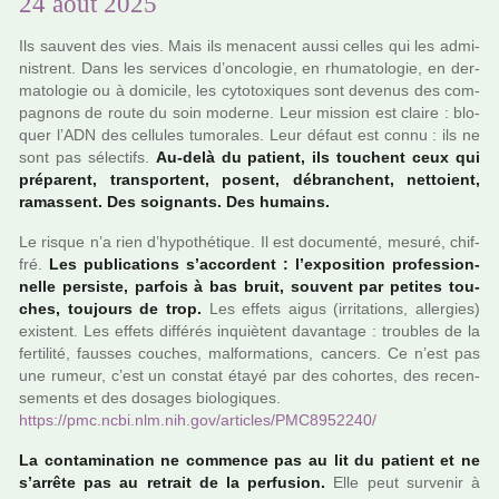
24 août 2025
Ils sau­vent des vies. Mais ils mena­cent aussi celles qui les admi­
nis­trent. Dans les ser­vi­ces d’onco­lo­gie, en rhu­ma­to­lo­gie, en der­
ma­to­lo­gie ou à domi­cile, les cyto­toxi­ques sont deve­nus des com­
pa­gnons de route du soin moderne. Leur mis­sion est claire : blo­
quer l’ADN des cel­lu­les tumo­ra­les. Leur défaut est connu : ils ne
sont pas sélec­tifs.
Au-delà du patient, ils tou­chent ceux qui
pré­pa­rent, trans­por­tent, posent, débran­chent, net­toient,
ramas­sent. Des soi­gnants. Des humains.
Le risque n’a rien d’hypo­thé­ti­que. Il est docu­menté, mesuré, chif­
fré.
Les publi­ca­tions s’accor­dent : l’expo­si­tion pro­fes­sion­
nelle per­siste, par­fois à bas bruit, sou­vent par peti­tes tou­
ches, tou­jours de trop.
Les effets aigus (irri­ta­tions, aller­gies)
exis­tent. Les effets dif­fé­rés inquiè­tent davan­tage : trou­bles de la
fer­ti­lité, faus­ses cou­ches, mal­for­ma­tions, can­cers. Ce n’est pas
une rumeur, c’est un cons­tat étayé par des cohor­tes, des recen­
se­ments et des dosa­ges bio­lo­gi­ques.
https://pmc.ncbi.nlm.nih.gov/arti­cles/PMC8952240/
La conta­mi­na­tion ne com­mence pas au lit du patient et ne
s’arrête pas au retrait de la per­fu­sion.
Elle peut sur­ve­nir à