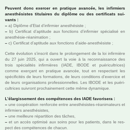
Peuvent donc exer­cer en pra­ti­que avan­cée, les infir­miers
anes­thé­sis­tes titu­lai­res du diplôme ou des cer­ti­fi­cats sui­
vants :
–
a) Diplôme d’Etat d’infir­mier anes­thé­siste ;
–
b) Certificat d’apti­tude aux fonc­tions d’infir­mier spé­cia­lisé en
anes­thé­sie-réa­ni­ma­tion ;
–
c) Certificat d’apti­tude aux fonc­tions d’aide-anes­thé­siste ;
Cette évolution s’ins­crit dans le pro­lon­ge­ment de la loi infir­mière
du 27 juin 2025, qui a ouvert la voie à la reconnais­sance des
trois spé­cia­li­tés infir­miè­res (IADE, IBODE et pué­ri­cultri­ces)
comme exer­çant en pra­ti­que avan­cée, tout en res­pec­tant les
spé­ci­fi­ci­tés de leurs for­ma­tions, de leurs condi­tions d’exer­cice et
de leurs orga­ni­sa­tions pro­fes­sion­nel­les. Les IBODE et les pué­ri­
cultri­ces sui­vront pro­chai­ne­ment cette même dyna­mi­que.
L’élargissement des com­pé­ten­ces des IADE favo­ri­sera :
–
une coo­pé­ra­tion ren­for­cée entre anes­thé­sis­tes-réa­ni­ma­teurs et
infir­miers anes­thé­sis­tes,
–
une meilleure répar­ti­tion des tâches,
–
et un accès opti­misé aux soins pour les patients, dans le res­
pect des com­pé­ten­ces de chacun.