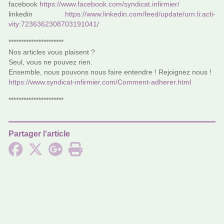
face­book
https://www.face­book.com/syn­di­cat.infir­mier/
lin­ke­din
https://www.lin­ke­din.com/feed/update/urn:li:acti­
vity:7236362308703191041/
**********************
Nos arti­cles vous plai­sent ?
Seul, vous ne pouvez rien.
Ensemble, nous pou­­vons nous faire enten­­dre ! Rejoignez nous !
https://www.syn­di­cat-infir­mier.com/Comment-adhe­rer.html
**********************
Partager l'article