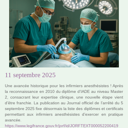
11 septembre 2025
Une avan­cée his­to­ri­que pour les infir­miers anes­thé­sis­tes ! Après
la reconnais­sance en 2010 du diplôme d’IADE au niveau Master
2, consa­crant leur exper­tise cli­ni­que, une nou­velle étape vient
d’être fran­chie. La publi­ca­tion au Journal offi­ciel de l’arrêté du 5
sep­tem­bre 2025 fixe désor­mais la liste des diplô­mes et cer­ti­fi­cats
per­met­tant aux infir­miers anes­thé­sis­tes d’exer­cer en pra­ti­que
avan­cée.
https://www.legi­france.gouv.fr/jorf/id/JORFTEXT000052200419