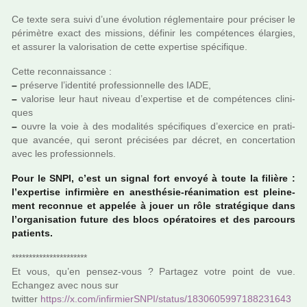
Ce texte sera suivi d’une évolution régle­men­taire pour pré­ci­ser le
péri­mè­tre exact des mis­sions, défi­nir les com­pé­ten­ces élargies,
et assu­rer la valo­ri­sa­tion de cette exper­tise spé­ci­fi­que.
Cette reconnais­sance :
–
pré­serve l’iden­tité pro­fes­sion­nelle des IADE,
–
valo­rise leur haut niveau d’exper­tise et de com­pé­ten­ces cli­ni­
ques
–
ouvre la voie à des moda­li­tés spé­ci­fi­ques d’exer­cice en pra­ti­
que avan­cée, qui seront pré­ci­sées par décret, en concer­ta­tion
avec les pro­fes­sion­nels.
Pour le SNPI, c’est un signal fort envoyé à toute la filière :
l’exper­tise infir­mière en anes­thé­sie-réa­ni­ma­tion est plei­ne­
ment reconnue et appe­lée à jouer un rôle stra­té­gi­que dans
l’orga­ni­sa­tion future des blocs opé­ra­toi­res et des par­cours
patients.
**********************
Et vous, qu’en pensez-vous ? Partagez votre point de vue.
Echangez avec nous sur
twit­ter
https://x.com/infir­mierSNPI/status/1830605997188231643