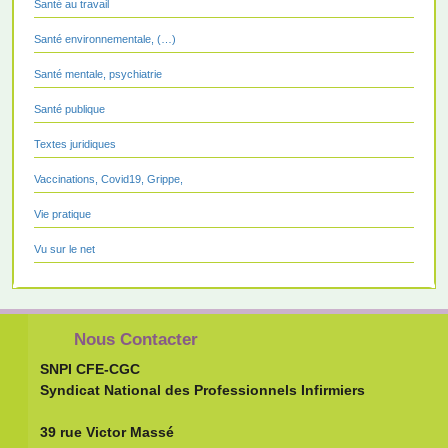
Santé au travail
Santé environnementale, (…)
Santé mentale, psychiatrie
Santé publique
Textes juridiques
Vaccinations, Covid19, Grippe,
Vie pratique
Vu sur le net
Nous Contacter
SNPI CFE-CGC
Syndicat National des Professionnels Infirmiers
39 rue Victor Massé