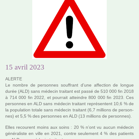
15 avril 2023
ALERTE
Le nombre de per­son­nes souf­frant d’une affec­tion de longue
durée (ALD) sans méde­cin trai­tant est passé de 510 000 fin 2018
à 714 000 fin 2022, et pour­rait attein­dre 800 000 fin 2023. Ces
per­son­nes en ALD sans méde­cin trai­tant repré­sen­tent 10,6 % de
la popu­la­tion totale sans méde­cin trai­tant (6,7 mil­lions de per­son­
nes) et 5,5 % des per­son­nes en ALD (13 mil­lions de per­son­nes).
Elles recou­rent moins aux soins : 20 % n’ont vu aucun méde­cin
géné­ra­liste en ville en 2021, contre seu­le­ment 4 % des patients