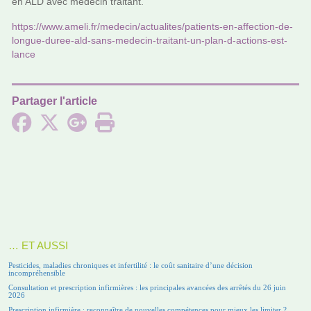
en ALD avec méde­cin trai­tant.
https://www.ameli.fr/mede­cin/actua­li­tes/patients-en-affec­tion-de-
longue-duree-ald-sans-mede­cin-trai­tant-un-plan-d-actions-est-
lance
Partager l'article
… ET AUSSI
Pesticides, maladies chroniques et infertilité : le coût sanitaire d’une décision
incompréhensible
Consultation et prescription infirmières : les principales avancées des arrêtés du 26 juin
2026
Prescription infirmière : reconnaître de nouvelles compétences pour mieux les limiter ?