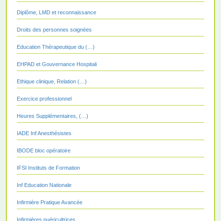
Diplôme, LMD et reconnaissance
Droits des personnes soignées
Education Thérapeutique du (…)
EHPAD et Gouvernance Hospitali
Ethique clinique, Relation (…)
Exercice professionnel
Heures Supplémentaires, (…)
IADE Inf Anesthésistes
IBODE bloc opératoire
IFSI Instituts de Formation
Inf Education Nationale
Infirmière Pratique Avancée
Infirmières puéricultrices