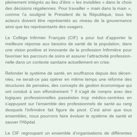
plei­ne­ment inté­grés au lieu d’être « les invi­si­bles » dans le choix
des déci­sions réga­lien­nes. Pour tra­vailler « main dans la main »,
comme l’a sou­li­gné le Président de la République, tous les
acteurs doi­vent être repré­sen­tés au niveau de la gou­ver­nance
ainsi que les repré­sen­tants des usa­gers.
Le Collège Infirmier Français (CIF) a pour but d’appor­ter la
meilleure réponse aux besoins de santé de la popu­la­tion, dans
une vision posi­tive et inno­vante de la pro­fes­sion Infirmière pour
favo­ri­ser les par­cours de soins et assu­rer l’attrac­ti­vité pro­fes­sion­
nelle dans un contexte sani­taire actuel­le­ment en crise.
Refonder le sys­tème de santé, en souf­france depuis des décen­
nies, ne serait-ce pas opérer en même temps une réforme des
struc­tu­res de pen­sées, des concepts de ges­tion économique qui
ont conduit à son effon­dre­ment ? Il s’agit de rompre avec des
logi­ques pro­fes­sion­nel­les pas­séis­tes trop médico-cen­trées en
s’appuyant sur l’ensem­ble des pro­fes­sion­nels de santé au rang
des­quels l’infir­mière fait figure de pivot. C’est ainsi que tous
ensem­bles, nous pour­rons faire évoluer le sys­tème de santé et
sauver l’Hôpital.
Le CIF regrou­pant un ensem­ble d’orga­ni­sa­tions de dif­fé­ren­tes