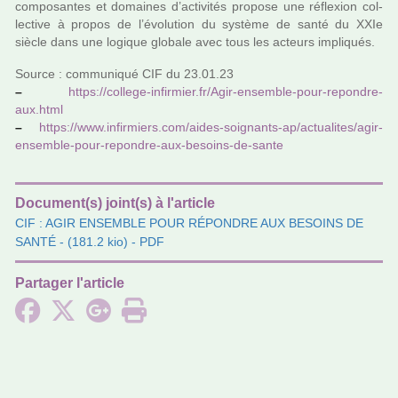
com­po­san­tes et domai­nes d’acti­vi­tés pro­pose une réflexion col­
lec­tive à propos de l’évolution du sys­tème de santé du XXIe
siècle dans une logi­que glo­bale avec tous les acteurs impli­qués.
Source : com­mu­ni­qué CIF du 23.01.23
–
https://col­lege-infir­mier.fr/Agir-ensem­ble-pour-repon­dre-
aux.html
–
https://www.infir­miers.com/aides-soi­gnants-ap/actua­li­tes/agir-
ensem­ble-pour-repon­dre-aux-besoins-de-sante
Document(s) joint(s) à l'article
CIF : AGIR ENSEMBLE POUR RÉPONDRE AUX BESOINS DE
SANTÉ
- (181.2 kio) - PDF
Partager l'article