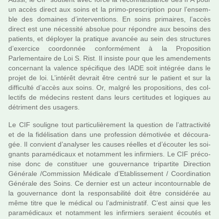
un accès direct aux soins et la primo-pres­crip­tion pour l’ensem­
ble des domai­nes d’inter­ven­tions. En soins pri­mai­res, l’accès
direct est une néces­sité abso­lue pour répon­dre aux besoins des
patients, et déployer la pra­ti­que avan­cée au sein des struc­tu­res
d’exer­cice coor­don­née confor­mé­ment à la Proposition
Parlementaire de Loi S. Rist. Il insiste pour que les amen­de­ments
concer­nant la valence spé­ci­fi­que des IADE soit inté­grée dans le
projet de loi. L’inté­rêt devrait être centré sur le patient et sur la
dif­fi­culté d’accès aux soins. Or, malgré les pro­po­si­tions, des col­
lec­tifs de méde­cins res­tent dans leurs cer­ti­tu­des et logi­ques au
détri­ment des usa­gers.
Le CIF sou­li­gne tout par­ti­cu­liè­re­ment la ques­tion de l’attrac­ti­vité
et de la fidé­li­sa­tion dans une pro­fes­sion démo­ti­vée et décou­ra­
gée. Il convient d’ana­ly­ser les causes réel­les et d’écouter les soi­
gnants para­mé­di­caux et notam­ment les infir­miers. Le CIF pré­co­
nise donc de cons­ti­tuer une gou­ver­nance tri­par­tite Direction
Générale /Commission Médicale d’Etablissement / Coordination
Générale des Soins. Ce der­nier est un acteur incontour­na­ble de
la gou­ver­nance dont la res­pon­sa­bi­lité doit être consi­dé­rée au
même titre que le médi­cal ou l’admi­nis­tra­tif. C’est ainsi que les
para­mé­di­caux et notam­ment les infir­miers seraient écoutés et