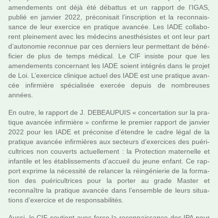
amen­de­ments ont déjà été débat­tus et un rap­port de l’IGAS,
publié en jan­vier 2022, pré­co­ni­sait l’ins­crip­tion et la reconnais­
sance de leur exer­cice en pra­ti­que avan­cée. Les IADE col­la­bo­
rent plei­ne­ment avec les méde­cins anes­thé­sis­tes et ont leur part
d’auto­no­mie reconnue par ces der­niers leur per­met­tant de béné­
fi­cier de plus de temps médi­cal. Le CIF insiste pour que les
amen­de­ments concer­nant les IADE soient inté­grés dans le projet
de Loi. L’exer­cice cli­ni­que actuel des IADE est une pra­ti­que avan­
cée infir­mière spé­cia­li­sée exer­cée depuis de nom­breu­ses
années.
En outre, le rap­port de J. DEBEAUPUIS « concer­ta­tion sur la pra­
ti­que avan­cée infir­mière » confirme le pre­mier rap­port de jan­vier
2022 pour les IADE et pré­co­nise d’étendre le cadre légal de la
pra­ti­que avan­cée infir­miè­res aux sec­teurs d’exer­ci­ces des pué­ri­
cultri­ces non cou­verts actuel­le­ment : la Protection mater­nelle et
infan­tile et les établissements d’accueil du jeune enfant. Ce rap­
port exprime la néces­sité de relan­cer la réin­gé­nie­rie de la for­ma­
tion des pué­ri­cultri­ces pour la porter au grade Master et
reconnaî­tre la pra­ti­que avan­cée dans l’ensem­ble de leurs situa­
tions d’exer­cice et de res­pon­sa­bi­li­tés.
Aussi, le CIF sou­tient avec force la reconnais­sance des IPA pour