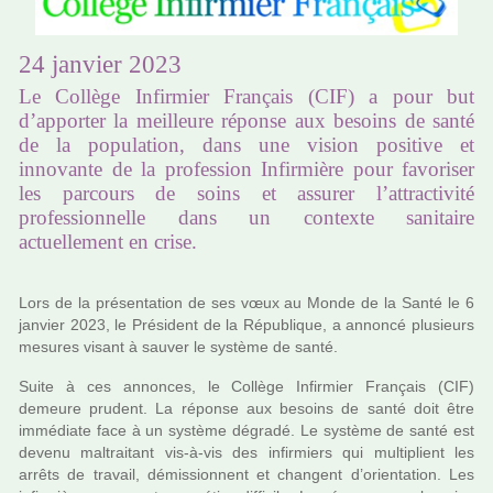
24 janvier 2023
Le Collège Infirmier Français (CIF) a pour but
d’apporter la meilleure réponse aux besoins de santé
de la population, dans une vision positive et
innovante de la profession Infirmière pour favoriser
les parcours de soins et assurer l’attractivité
professionnelle dans un contexte sanitaire
actuellement en crise.
Lors de la pré­sen­ta­tion de ses vœux au Monde de la Santé le 6
jan­vier 2023, le Président de la République, a annoncé plu­sieurs
mesu­res visant à sauver le sys­tème de santé.
Suite à ces annon­ces, le Collège Infirmier Français (CIF)
demeure pru­dent. La réponse aux besoins de santé doit être
immé­diate face à un sys­tème dégradé. Le sys­tème de santé est
devenu mal­trai­tant vis-à-vis des infir­miers qui mul­ti­plient les
arrêts de tra­vail, démis­sion­nent et chan­gent d’orien­ta­tion. Les