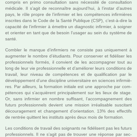
com­pris en primo consul­ta­tion sans néces­sité de consul­ta­tion
médi­cale. Il s’agit de reconnaî­tre aujourd’hui, à l’instar d’autres
pays, le rôle propre de l’infir­mier et les com­pé­ten­ces infir­miè­res
ins­cri­tes dans le Code de la Santé Publique (CSP), c’est-à-dire la
capa­cité de l’infir­mier à émettre un diag­nos­tic infir­mier, à soi­gner
et orien­ter en tant que de besoin l’usager au sein du sys­tème de
santé.
Combler le manque d’infir­miers ne consiste pas uni­que­ment à
aug­men­ter le nombre d’étudiants. Pour conser­ver et fidé­li­ser les
pro­fes­sion­nels formés, il convient de les accom­pa­gner tout au
long de leur vie pro­fes­sion­nelle et d’amé­lio­rer leurs condi­tions de
tra­vail, leur niveau de com­pé­ten­ces et de qua­li­fi­ca­tion par le
déve­lop­pe­ment d’une dis­ci­pline uni­ver­si­taire en scien­ces infir­miè­
res. Par ailleurs, la for­ma­tion ini­tiale est une appro­che par com­
pé­ten­ces qui s’acquiè­rent prin­ci­pa­le­ment sur les lieux de stage.
Or, sans infir­mier en nombre suf­fi­sant, l’accom­pa­gne­ment des
futurs pro­fes­sion­nels devient une mis­sion irréa­li­sa­ble sus­ci­tant
décou­ra­ge­ment et chan­ge­ment d’orien­ta­tion. 13% des effec­tifs
de ren­trée quit­tent les ins­ti­tuts après deux mois de for­ma­tion.
Les condi­tions de tra­vail des soi­gnants ne fidé­li­sent pas les futurs
pro­fes­sion­nels. Il ne s’agit pas de trou­ver une réponse par sec­