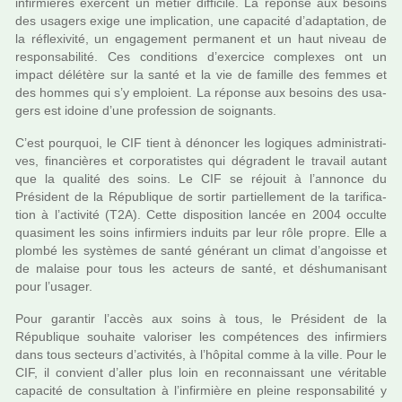
infir­miè­res exer­cent un métier dif­fi­cile. La réponse aux besoins
des usa­gers exige une impli­ca­tion, une capa­cité d’adap­ta­tion, de
la réflexi­vité, un enga­ge­ment per­ma­nent et un haut niveau de
res­pon­sa­bi­lité. Ces condi­tions d’exer­cice com­plexes ont un
impact délé­tère sur la santé et la vie de famille des femmes et
des hommes qui s’y emploient. La réponse aux besoins des usa­
gers est idoine d’une pro­fes­sion de soi­gnants.
C’est pour­quoi, le CIF tient à dénon­cer les logi­ques admi­nis­tra­ti­
ves, finan­ciè­res et cor­po­ra­tis­tes qui dégra­dent le tra­vail autant
que la qua­lité des soins. Le CIF se réjouit à l’annonce du
Président de la République de sortir par­tiel­le­ment de la tari­fi­ca­
tion à l’acti­vité (T2A). Cette dis­po­si­tion lancée en 2004 occulte
qua­si­ment les soins infir­miers induits par leur rôle propre. Elle a
plombé les sys­tè­mes de santé géné­rant un climat d’angoisse et
de malaise pour tous les acteurs de santé, et déshu­ma­ni­sant
pour l’usager.
Pour garan­tir l’accès aux soins à tous, le Président de la
République sou­haite valo­ri­ser les com­pé­ten­ces des infir­miers
dans tous sec­teurs d’acti­vi­tés, à l’hôpi­tal comme à la ville. Pour le
CIF, il convient d’aller plus loin en reconnais­sant une véri­ta­ble
capa­cité de consul­ta­tion à l’infir­mière en pleine res­pon­sa­bi­lité y