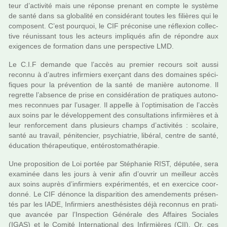
teur d’acti­vité mais une réponse pre­nant en compte le sys­tème
de santé dans sa glo­ba­lité en consi­dé­rant toutes les filiè­res qui le
com­po­sent. C’est pour­quoi, le CIF pré­co­nise une réflexion col­lec­
tive réu­nis­sant tous les acteurs impli­qués afin de répon­dre aux
exi­gen­ces de for­ma­tion dans une pers­pec­tive LMD.
Le C.I.F demande que l’accès au pre­mier recours soit aussi
reconnu à d’autres infir­miers exer­çant dans des domai­nes spé­ci­
fi­ques pour la pré­ven­tion de la santé de manière auto­nome. Il
regrette l’absence de prise en consi­dé­ra­tion de pra­ti­ques auto­no­
mes reconnues par l’usager. Il appelle à l’opti­mi­sa­tion de l’accès
aux soins par le déve­lop­pe­ment des consul­ta­tions infir­miè­res et à
leur ren­for­ce­ment dans plu­sieurs champs d’acti­vi­tés : sco­laire,
santé au tra­vail, péni­ten­cier, psy­chia­trie, libé­ral, centre de santé,
éducation thé­ra­peu­ti­que, enté­ro­sto­ma­thé­ra­pie.
Une pro­po­si­tion de Loi portée par Stéphanie RIST, dépu­tée, sera
exa­mi­née dans les jours à venir afin d’ouvrir un meilleur accès
aux soins auprès d’infir­miers expé­ri­men­tés, et en exer­cice coor­
donné. Le CIF dénonce la dis­pa­ri­tion des amen­de­ments pré­sen­
tés par les IADE, Infirmiers anes­thé­sis­tes déjà reconnus en pra­ti­
que avan­cée par l’Inspection Générale des Affaires Sociales
(IGAS) et le Comité International des Infirmières (CII). Or, ces