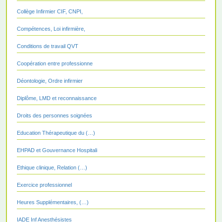
Collège Infirmier CIF, CNPI,
Compétences, Loi infirmière,
Conditions de travail QVT
Coopération entre professionne
Déontologie, Ordre infirmier
Diplôme, LMD et reconnaissance
Droits des personnes soignées
Education Thérapeutique du (…)
EHPAD et Gouvernance Hospitali
Ethique clinique, Relation (…)
Exercice professionnel
Heures Supplémentaires, (…)
IADE Inf Anesthésistes