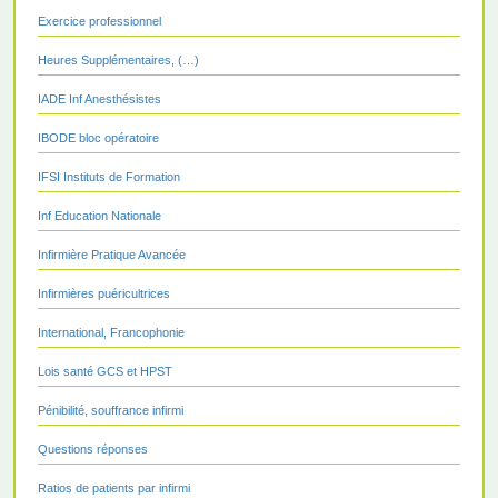
Exercice professionnel
Heures Supplémentaires, (…)
IADE Inf Anesthésistes
IBODE bloc opératoire
IFSI Instituts de Formation
Inf Education Nationale
Infirmière Pratique Avancée
Infirmières puéricultrices
International, Francophonie
Lois santé GCS et HPST
Pénibilité, souffrance infirmi
Questions réponses
Ratios de patients par infirmi