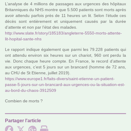
L’ana­lyse de 4 mil­lions de pas­sa­ges aux urgen­ces des hôpi­taux
Britanniques du NHS montre que 5.500 patients sont morts après
avoir attendu par­fois près de 11 heures un lit. Selon l’étude ces
décès sont entiè­re­ment et uni­que­ment causés par la durée
d’attente et non par l’état des mala­des.
http://www.slate.fr/story/185183/angle­terre-5550-morts-attente-
lit-hopi­tal-sante-nhs
Le rap­port indi­que également que parmi les 79.228 patients qui
ont attendu envi­ron six heures sur un cha­riot, 960 ont perdu la
vie. Donc chaque heure compte. En France, le record d’attente
aux urgen­ces, c’est 5 jours sur un bran­card (homme de 72 ans,
au CHU de St Etienne, juillet 2019).
https://www.euro­pe1.fr/faits-divers/saint-etienne-un-patient-
passe-5-jours-sur-un-bran­card-aux-urgen­ces-ou-la-situa­tion-est-
au-bord-du-chaos-3912509
Combien de morts ?
Partager l'article