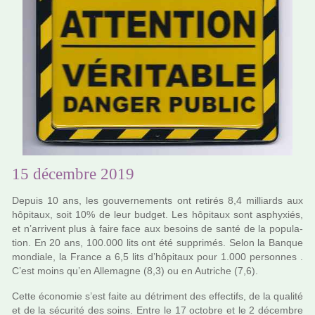
15 décembre 2019
Depuis 10 ans, les gou­ver­ne­ments ont reti­rés 8,4 mil­liards aux
hôpi­taux, soit 10% de leur budget. Les hôpi­taux sont asphyxiés,
et n’arri­vent plus à faire face aux besoins de santé de la popu­la­
tion. En 20 ans, 100.000 lits ont été sup­pri­més. Selon la Banque
mon­diale, la France a 6,5 lits d’hôpi­taux pour 1.000 per­son­nes .
C’est moins qu’en Allemagne (8,3) ou en Autriche (7,6).
Cette économie s’est faite au détri­ment des effec­tifs, de la qua­lité
et de la sécu­rité des soins. Entre le 17 octo­bre et le 2 décem­bre