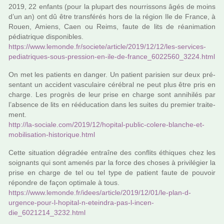
2019, 22 enfants (pour la plu­part des nour­ris­sons âgés de moins
d’un an) ont dû être trans­fé­rés hors de la région Ile de France, à
Rouen, Amiens, Caen ou Reims, faute de lits de réa­ni­ma­tion
pédia­tri­que dis­po­ni­bles.
https://www.lemonde.fr/societe/arti­cle/2019/12/12/les-ser­vi­ces-
pedia­tri­ques-sous-pres­sion-en-ile-de-france_6022560_3224.html
On met les patients en danger. Un patient pari­sien sur deux pré­
sen­tant un acci­dent vas­cu­laire céré­bral ne peut plus être pris en
charge. Les pro­grès de leur prise en charge sont anni­hi­lés par
l’absence de lits en réé­du­ca­tion dans les suites du pre­mier trai­te­
ment.
http://la-sociale.com/2019/12/hopi­tal-public-colere-blan­che-et-
mobi­li­sa­tion-his­to­ri­que.html
Cette situa­tion dégra­dée entraîne des conflits éthiques chez les
soi­gnants qui sont amenés par la force des choses à pri­vi­lé­gier la
prise en charge de tel ou tel type de patient faute de pou­voir
répon­dre de façon opti­male à tous.
https://www.lemonde.fr/idees/arti­cle/2019/12/01/le-plan-d-
urgence-pour-l-hopi­tal-n-etein­dra-pas-l-incen­
die_6021214_3232.html