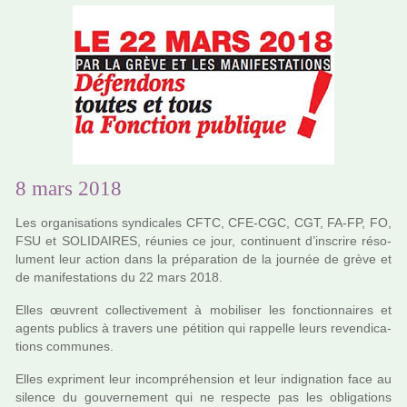
8 mars 2018
Les orga­ni­sa­tions syn­di­ca­les CFTC, CFE-CGC, CGT, FA-FP, FO,
FSU et SOLIDAIRES, réu­nies ce jour, conti­nuent d’ins­crire réso­
lu­ment leur action dans la pré­pa­ra­tion de la jour­née de grève et
de mani­fes­ta­tions du 22 mars 2018.
Elles œuvrent col­lec­ti­ve­ment à mobi­li­ser les fonc­tion­nai­res et
agents publics à tra­vers une péti­tion qui rap­pelle leurs reven­di­ca­
tions com­mu­nes.
Elles expri­ment leur incom­pré­hen­sion et leur indi­gna­tion face au
silence du gou­ver­ne­ment qui ne res­pecte pas les obli­ga­tions