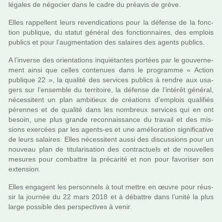
léga­les de négo­cier dans le cadre du préa­vis de grève.
Elles rap­pel­lent leurs reven­di­ca­tions pour la défense de la fonc­
tion publi­que, du statut géné­ral des fonc­tion­nai­res, des emplois
publics et pour l’aug­men­ta­tion des salai­res des agents publics.
A l’inverse des orien­ta­tions inquié­tan­tes por­tées par le gou­ver­ne­
ment ainsi que celles conte­nues dans le pro­gramme « Action
publi­que 22 », la qua­lité des ser­vi­ces publics à rendre aux usa­
gers sur l’ensem­ble du ter­ri­toire, la défense de l’inté­rêt géné­ral,
néces­si­tent un plan ambi­tieux de créa­tions d’emplois qua­li­fiés
péren­nes et de qua­lité dans les nom­breux ser­vi­ces qui en ont
besoin, une plus grande reconnais­sance du tra­vail et des mis­
sions exer­cées par les agents-es et une amé­lio­ra­tion signi­fi­ca­tive
de leurs salai­res. Elles néces­si­tent aussi des dis­cus­sions pour un
nou­veau plan de titu­la­ri­sa­tion des contrac­tuels et de nou­vel­les
mesu­res pour com­bat­tre la pré­ca­rité et non pour favo­ri­ser son
exten­sion.
Elles enga­gent les per­son­nels à tout mettre en œuvre pour réus­
sir la jour­née du 22 mars 2018 et à débat­tre dans l’unité la plus
large pos­si­ble des pers­pec­ti­ves à venir.