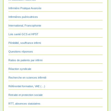
Infirmière Pratique Avancée
Infirmières puéricultrices
International, Francophonie
Lois santé GCS et HPST
Pénibilité, souffrance infirmi
Questions réponses
Ratios de patients par infirmi
Réaction syndicale
Recherche en sciences infirmiè
Référentiel formation, VAE (…)
Retraite et protection sociale
RTT, absences statutaires