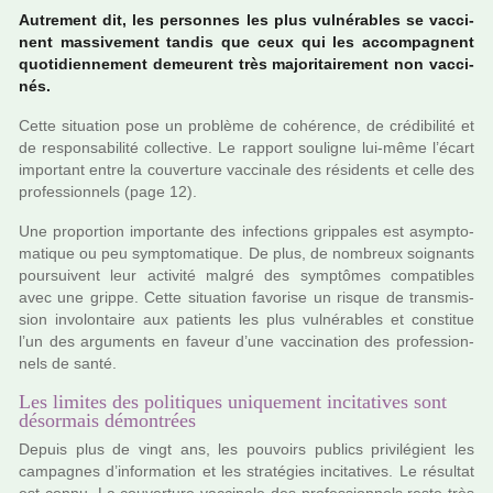
Autrement dit, les per­son­nes les plus vul­né­ra­bles se vac­ci­
nent mas­si­ve­ment tandis que ceux qui les accom­pa­gnent
quo­ti­dien­ne­ment demeu­rent très majo­ri­tai­re­ment non vac­ci­
nés.
Cette situa­tion pose un pro­blème de cohé­rence, de cré­di­bi­lité et
de res­pon­sa­bi­lité col­lec­tive. Le rap­port sou­li­gne lui-même l’écart
impor­tant entre la cou­ver­ture vac­ci­nale des rési­dents et celle des
pro­fes­sion­nels (page 12).
Une pro­por­tion impor­tante des infec­tions grip­pa­les est asymp­to­
ma­ti­que ou peu symp­to­ma­ti­que. De plus, de nom­breux soi­gnants
pour­sui­vent leur acti­vité malgré des symp­tô­mes com­pa­ti­bles
avec une grippe. Cette situa­tion favo­rise un risque de trans­mis­
sion invo­lon­taire aux patients les plus vul­né­ra­bles et cons­ti­tue
l’un des argu­ments en faveur d’une vac­ci­na­tion des pro­fes­sion­
nels de santé.
Les limites des politiques uniquement incitatives sont
désormais démontrées
Depuis plus de vingt ans, les pou­voirs publics pri­vi­lé­gient les
cam­pa­gnes d’infor­ma­tion et les stra­té­gies inci­ta­ti­ves. Le résul­tat