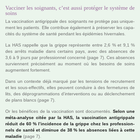
Vacciner les soignants, c’est aussi protéger le système de
soins
La vac­ci­na­tion anti­grip­pale des soi­gnants ne pro­tège pas uni­que­
ment les patients. Elle contri­bue également à pré­ser­ver les capa­
ci­tés du sys­tème de santé pen­dant les épidémies hiver­na­les.
La HAS rap­pelle que la grippe repré­sente entre 2,6 % et 9,1 %
des arrêts mala­die dans cer­tains pays, avec des absen­ces de
3,6 à 9 jours par pro­fes­sion­nel concerné (page 7). Ces absen­ces
sur­vien­nent pré­ci­sé­ment au moment où les besoins de soins
aug­men­tent for­te­ment.
Dans un contexte déjà marqué par les ten­sions de recru­te­ment
et les sous-effec­tifs, elles peu­vent conduire à des fer­me­tu­res de
lits, des dépro­gram­ma­tions d’inter­ven­tions ou au déclen­che­ment
de plans blancs (page 7).
Or les béné­fi­ces de la vac­ci­na­tion sont docu­men­tés.
Selon une
méta-ana­lyse citée par la HAS, la vac­ci­na­tion anti­grip­pale
réduit de 60 % l’inci­dence de la grippe chez les pro­fes­sion­
nels de santé et dimi­nue de 38 % les absen­ces liées à cette
mala­die
(page 7).