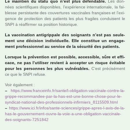
Le main­tien du statu quo n’est plus défen­da­ble.
Les don­
nées scien­ti­fi­ques dis­po­ni­bles, l’expé­rience inter­na­tio­nale, la fai­
blesse per­sis­tante des cou­ver­tu­res vac­ci­na­les fran­çai­ses et l’exi­
gence de pro­tec­tion des patients les plus fra­gi­les condui­sent le
SNPI à réaf­fir­mer sa posi­tion his­to­ri­que.
La vac­ci­na­tion anti­grip­pale des soi­gnants n’est pas seu­le­
ment une déci­sion indi­vi­duelle. Elle cons­ti­tue un enga­ge­
ment pro­fes­sion­nel au ser­vice de la sécu­rité des patients.
Lorsque la pré­ven­tion est pos­si­ble, acces­si­ble, sûre et effi­
cace, ne pas l’uti­li­ser revient à accep­ter un risque évitable
pour les per­son­nes les plus vul­né­ra­bles.
C’est pré­ci­sé­ment
ce que le SNPI refuse.
Voir également :
–
https://www.fran­ceinfo.fr/sante/l-obli­ga­tion-vac­ci­nale-contre-la-
grippe-recom­man­dee-par-la-has-est-une-bonne-chose-pour-le-
syn­di­cat-natio­nal-des-pro­fes­sion­nels-infir­miers_8115509.html
–
https://www.ici.fr/infos/sante-scien­ces/grippe-apres-l-avis-de-la-
has-le-gou­ver­ne­ment-ouvre-la-voie-a-une-obli­ga­tion-vac­ci­nale-
des-soi­gnants-7251842