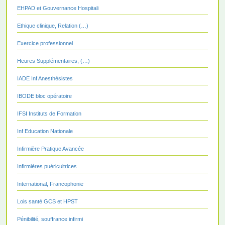
EHPAD et Gouvernance Hospitali
Ethique clinique, Relation (…)
Exercice professionnel
Heures Supplémentaires, (…)
IADE Inf Anesthésistes
IBODE bloc opératoire
IFSI Instituts de Formation
Inf Education Nationale
Infirmière Pratique Avancée
Infirmières puéricultrices
International, Francophonie
Lois santé GCS et HPST
Pénibilité, souffrance infirmi