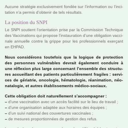
Aucune stra­té­gie exclu­si­ve­ment fondée sur l’infor­ma­tion ou l’inci­
ta­tion n’a permis d’obte­nir de tels résul­tats.
La position du SNPI
Le SNPI sou­tient l’orien­ta­tion prise par la Commission Technique
des Vaccinations qui pro­pose l’ins­tau­ra­tion d’une obli­ga­tion vac­ci­
nale annuelle contre la grippe pour les pro­fes­sion­nels exer­çant
en EHPAD.
Nous consi­dé­rons tou­te­fois que la logi­que de pro­tec­tion
des per­son­nes vul­né­ra­bles devrait également conduire à
une réflexion plus large concer­nant l’ensem­ble des struc­tu­
res accueillant des patients par­ti­cu­liè­re­ment fra­gi­les : ser­vi­
ces de géria­trie, onco­lo­gie, héma­to­lo­gie, réa­ni­ma­tion, néo­
na­ta­lo­gie, et autres établissements médico-sociaux.
Cette obli­ga­tion doit natu­rel­le­ment s’accom­pa­gner :
–
d’une vac­ci­na­tion avec un accès faci­lité sur le lieu de tra­vail ;
–
d’une orga­ni­sa­tion adap­tée aux horai­res des équipes ;
–
d’un suivi natio­nal des cou­ver­tu­res vac­ci­na­les ;
–
de mesu­res pro­por­tion­nées de ges­tion des refus.