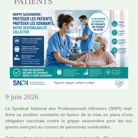
PATIENTS
9 juin 2026
Le Syndicat National des Professionnels Infirmiers (SNPI) réaf­
firme sa posi­tion cons­tante en faveur de la mise en place d’une
obli­ga­tion vac­ci­nale contre la grippe sai­son­nière pour les soi­
gnants exer­çant au contact de per­son­nes vul­né­ra­bles.