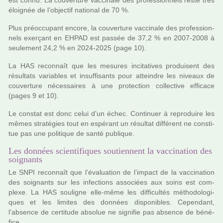
est connu. La cou­ver­ture vac­ci­nale des pro­fes­sion­nels reste très
éloignée de l’objec­tif natio­nal de 70 %.
Plus préoc­cu­pant encore, la cou­ver­ture vac­ci­nale des pro­fes­sion­
nels exer­çant en EHPAD est passée de 37,2 % en 2007-2008 à
seu­le­ment 24,2 % en 2024-2025 (page 10).
La HAS reconnaît que les mesu­res inci­ta­ti­ves pro­dui­sent des
résul­tats varia­bles et insuf­fi­sants pour attein­dre les niveaux de
cou­ver­ture néces­sai­res à une pro­tec­tion col­lec­tive effi­cace
(pages 9 et 10).
Le cons­tat est donc celui d’un échec. Continuer à repro­duire les
mêmes stra­té­gies tout en espé­rant un résul­tat dif­fé­rent ne cons­ti­
tue pas une poli­ti­que de santé publi­que.
Les données scientifiques soutiennent la vaccination des
soignants
Le SNPI reconnaît que l’évaluation de l’impact de la vac­ci­na­tion
des soi­gnants sur les infec­tions asso­ciées aux soins est com­
plexe. La HAS sou­li­gne elle-même les dif­fi­cultés métho­do­lo­gi­
ques et les limi­tes des don­nées dis­po­ni­bles. Cependant,
l’absence de cer­ti­tude abso­lue ne signi­fie pas absence de béné­
fice.