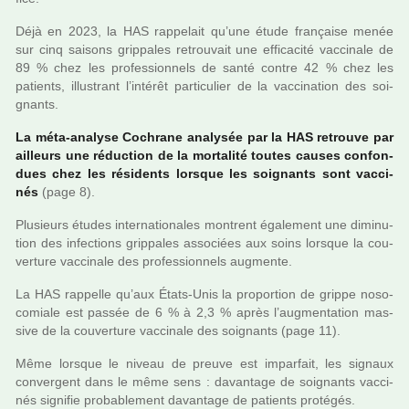
Déjà en 2023, la HAS rap­pe­lait qu’une étude fran­çaise menée
sur cinq sai­sons grip­pa­les retrou­vait une effi­ca­cité vac­ci­nale de
89 % chez les pro­fes­sion­nels de santé contre 42 % chez les
patients, illus­trant l’inté­rêt par­ti­cu­lier de la vac­ci­na­tion des soi­
gnants.
La méta-ana­lyse Cochrane ana­ly­sée par la HAS retrouve par
ailleurs une réduc­tion de la mor­ta­lité toutes causes confon­
dues chez les rési­dents lors­que les soi­gnants sont vac­ci­
nés
(page 8).
Plusieurs études inter­na­tio­na­les mon­trent également une dimi­nu­
tion des infec­tions grip­pa­les asso­ciées aux soins lors­que la cou­
ver­ture vac­ci­nale des pro­fes­sion­nels aug­mente.
La HAS rap­pelle qu’aux États-Unis la pro­por­tion de grippe noso­
co­miale est passée de 6 % à 2,3 % après l’aug­men­ta­tion mas­
sive de la cou­ver­ture vac­ci­nale des soi­gnants (page 11).
Même lors­que le niveau de preuve est impar­fait, les signaux
conver­gent dans le même sens : davan­tage de soi­gnants vac­ci­
nés signi­fie pro­ba­ble­ment davan­tage de patients pro­té­gés.