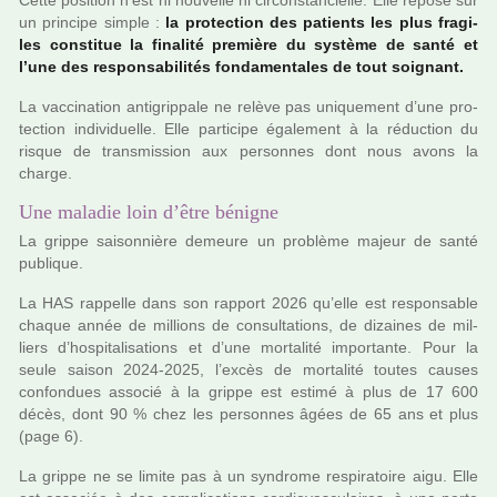
Cette posi­tion n’est ni nou­velle ni cir­cons­tan­cielle. Elle repose sur
un prin­cipe simple :
la pro­tec­tion des patients les plus fra­gi­
les cons­ti­tue la fina­lité pre­mière du sys­tème de santé et
l’une des res­pon­sa­bi­li­tés fon­da­men­ta­les de tout soi­gnant.
La vac­ci­na­tion anti­grip­pale ne relève pas uni­que­ment d’une pro­
tec­tion indi­vi­duelle. Elle par­ti­cipe également à la réduc­tion du
risque de trans­mis­sion aux per­son­nes dont nous avons la
charge.
Une maladie loin d’être bénigne
La grippe sai­son­nière demeure un pro­blème majeur de santé
publi­que.
La HAS rap­pelle dans son rap­port 2026 qu’elle est res­pon­sa­ble
chaque année de mil­lions de consul­ta­tions, de dizai­nes de mil­
liers d’hos­pi­ta­li­sa­tions et d’une mor­ta­lité impor­tante. Pour la
seule saison 2024-2025, l’excès de mor­ta­lité toutes causes
confon­dues asso­cié à la grippe est estimé à plus de 17 600
décès, dont 90 % chez les per­son­nes âgées de 65 ans et plus
(page 6).
La grippe ne se limite pas à un syn­drome res­pi­ra­toire aigu. Elle