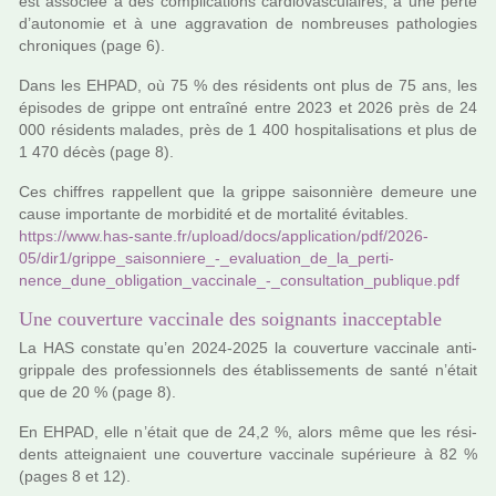
est asso­ciée à des com­pli­ca­tions car­dio­vas­cu­lai­res, à une perte
d’auto­no­mie et à une aggra­va­tion de nom­breu­ses patho­lo­gies
chro­ni­ques (page 6).
Dans les EHPAD, où 75 % des rési­dents ont plus de 75 ans, les
épisodes de grippe ont entraîné entre 2023 et 2026 près de 24
000 rési­dents mala­des, près de 1 400 hos­pi­ta­li­sa­tions et plus de
1 470 décès (page 8).
Ces chif­fres rap­pel­lent que la grippe sai­son­nière demeure une
cause impor­tante de mor­bi­dité et de mor­ta­lité évitables.
https://www.has-sante.fr/upload/docs/appli­ca­tion/pdf/2026-
05/dir1/grippe_sai­son­niere_-_eva­lua­tion_de_la_per­ti­
nence_dune_obli­ga­tion_vac­ci­nale_-_consul­ta­tion_publi­que.pdf
Une couverture vaccinale des soignants inacceptable
La HAS cons­tate qu’en 2024-2025 la cou­ver­ture vac­ci­nale anti­
grip­pale des pro­fes­sion­nels des établissements de santé n’était
que de 20 % (page 8).
En EHPAD, elle n’était que de 24,2 %, alors même que les rési­
dents attei­gnaient une cou­ver­ture vac­ci­nale supé­rieure à 82 %
(pages 8 et 12).