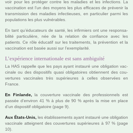
voir pour les pro­té­ger contre les mala­dies et les infec­tions. La
vac­ci­na­tion est l’un des moyens les plus effi­ca­ces de pré­ve­nir la
trans­mis­sion des mala­dies infec­tieu­ses, en par­ti­cu­lier parmi les
popu­la­tions les plus vul­né­ra­bles.
En tant qu’éducateurs de santé, les infir­miers ont une res­pon­sa­
bi­lité par­ti­cu­lière, née de la rela­tion de confiance avec les
patients. Ce rôle éducatif sur les trai­te­ments, la pré­ven­tion et la
vac­ci­na­tion est basée aussi sur l’exem­pla­rité.
L’expérience internationale est sans ambiguïté
La HAS rap­pelle que les pays ayant ins­tauré une obli­ga­tion vac­
ci­nale ou des dis­po­si­tifs quasi obli­ga­toi­res obtien­nent des cou­
ver­tu­res vac­ci­na­les très supé­rieu­res à celles obser­vées en
France.
En Finlande,
la cou­ver­ture vac­ci­nale des pro­fes­sion­nels est
passée d’envi­ron 41 % à plus de 90 % après la mise en place
d’un dis­po­si­tif obli­ga­toire (page 9).
Aux États-Unis,
les établissements ayant ins­tauré une obli­ga­tion
vac­ci­nale attei­gnent des cou­ver­tu­res supé­rieu­res à 97 % (page
10).