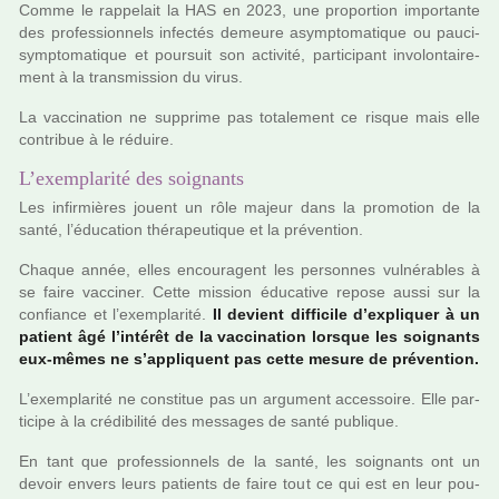
Comme le rap­pe­lait la HAS en 2023, une pro­por­tion impor­tante
des pro­fes­sion­nels infec­tés demeure asymp­to­ma­ti­que ou pau­ci­
symp­to­ma­ti­que et pour­suit son acti­vité, par­ti­ci­pant invo­lon­tai­re­
ment à la trans­mis­sion du virus.
La vac­ci­na­tion ne sup­prime pas tota­le­ment ce risque mais elle
contri­bue à le réduire.
L’exemplarité des soignants
Les infir­miè­res jouent un rôle majeur dans la pro­mo­tion de la
santé, l’éducation thé­ra­peu­ti­que et la pré­ven­tion.
Chaque année, elles encou­ra­gent les per­son­nes vul­né­ra­bles à
se faire vac­ci­ner. Cette mis­sion éducative repose aussi sur la
confiance et l’exem­pla­rité.
Il devient dif­fi­cile d’expli­quer à un
patient âgé l’inté­rêt de la vac­ci­na­tion lors­que les soi­gnants
eux-mêmes ne s’appli­quent pas cette mesure de pré­ven­tion.
L’exem­pla­rité ne cons­ti­tue pas un argu­ment acces­soire. Elle par­
ti­cipe à la cré­di­bi­lité des mes­sa­ges de santé publi­que.
En tant que pro­fes­sion­nels de la santé, les soi­gnants ont un
devoir envers leurs patients de faire tout ce qui est en leur pou­