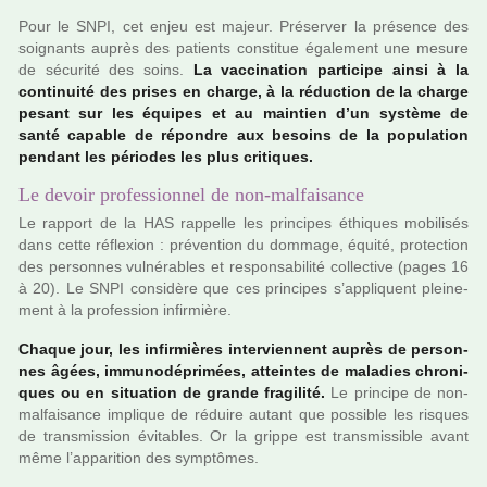
Pour le SNPI, cet enjeu est majeur. Préserver la pré­sence des
soi­gnants auprès des patients cons­ti­tue également une mesure
de sécu­rité des soins.
La vac­ci­na­tion par­ti­cipe ainsi à la
conti­nuité des prises en charge, à la réduc­tion de la charge
pesant sur les équipes et au main­tien d’un sys­tème de
santé capa­ble de répon­dre aux besoins de la popu­la­tion
pen­dant les pério­des les plus cri­ti­ques.
Le devoir professionnel de non-malfaisance
Le rap­port de la HAS rap­pelle les prin­ci­pes éthiques mobi­li­sés
dans cette réflexion : pré­ven­tion du dom­mage, équité, pro­tec­tion
des per­son­nes vul­né­ra­bles et res­pon­sa­bi­lité col­lec­tive (pages 16
à 20). Le SNPI consi­dère que ces prin­ci­pes s’appli­quent plei­ne­
ment à la pro­fes­sion infir­mière.
Chaque jour, les infir­miè­res inter­vien­nent auprès de per­son­
nes âgées, immu­no­dé­pri­mées, attein­tes de mala­dies chro­ni­
ques ou en situa­tion de grande fra­gi­lité.
Le prin­cipe de non-
mal­fai­sance impli­que de réduire autant que pos­si­ble les ris­ques
de trans­mis­sion évitables. Or la grippe est trans­mis­si­ble avant
même l’appa­ri­tion des symp­tô­mes.