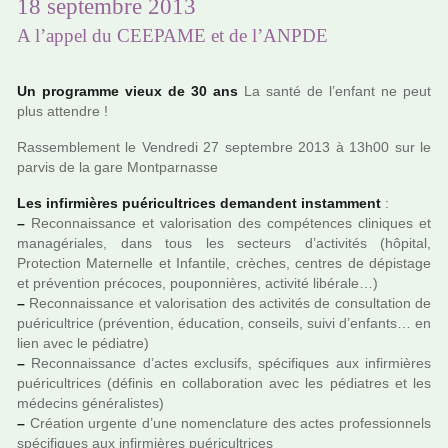
18 septembre 2013
A l’appel du CEEPAME et de l’ANPDE
Un pro­gramme vieux de 30 ans
La santé de l’enfant ne peut
plus atten­dre !
Rassemblement le Vendredi 27 sep­tem­bre 2013 à 13h00 sur le
parvis de la gare Montparnasse
Les infir­miè­res pué­ri­cultri­ces deman­dent ins­tam­ment
:
–
Reconnaissance et valo­ri­sa­tion des com­pé­ten­ces cli­ni­ques et
mana­gé­ria­les, dans tous les sec­teurs d’acti­vi­tés (hôpi­tal,
Protection Maternelle et Infantile, crè­ches, cen­tres de dépis­tage
et pré­ven­tion pré­co­ces, pou­pon­niè­res, acti­vité libé­rale…)
–
Reconnaissance et valo­ri­sa­tion des acti­vi­tés de consul­ta­tion de
pué­ri­cultrice (pré­ven­tion, éducation, conseils, suivi d’enfants… en
lien avec le pédia­tre)
–
Reconnaissance d’actes exclu­sifs, spé­ci­fi­ques aux infir­miè­res
pué­ri­cultri­ces (défi­nis en col­la­bo­ra­tion avec les pédia­tres et les
méde­cins géné­ra­lis­tes)
–
Création urgente d’une nomen­cla­ture des actes pro­fes­sion­nels
spé­ci­fi­ques aux infir­miè­res pué­ri­cultri­ces