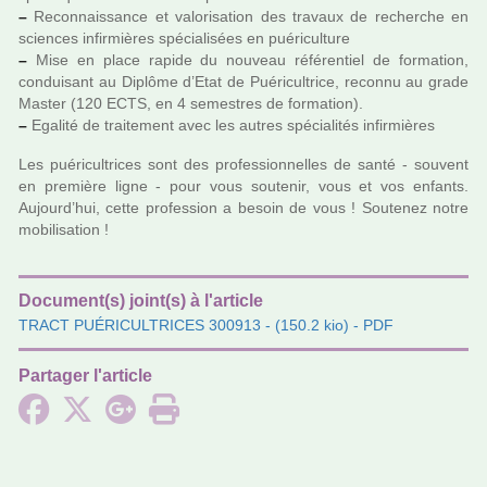
–
Reconnaissance et valo­ri­sa­tion des tra­vaux de recher­che en
scien­ces infir­miè­res spé­cia­li­sées en pué­ri­culture
–
Mise en place rapide du nou­veau réfé­ren­tiel de for­ma­tion,
condui­sant au Diplôme d’Etat de Puéricultrice, reconnu au grade
Master (120 ECTS, en 4 semes­tres de for­ma­tion).
–
Egalité de trai­te­ment avec les autres spé­cia­li­tés infir­miè­res
Les pué­ri­cultri­ces sont des pro­fes­sion­nel­les de santé - sou­vent
en pre­mière ligne - pour vous sou­te­nir, vous et vos enfants.
Aujourd’hui, cette pro­fes­sion a besoin de vous ! Soutenez notre
mobi­li­sa­tion !
Document(s) joint(s) à l'article
TRACT PUÉRICULTRICES 300913
- (150.2 kio) - PDF
Partager l'article