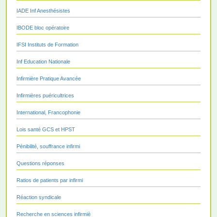
IADE Inf Anesthésistes
IBODE bloc opératoire
IFSI Instituts de Formation
Inf Education Nationale
Infirmière Pratique Avancée
Infirmières puéricultrices
International, Francophonie
Lois santé GCS et HPST
Pénibilité, souffrance infirmi
Questions réponses
Ratios de patients par infirmi
Réaction syndicale
Recherche en sciences infirmiè