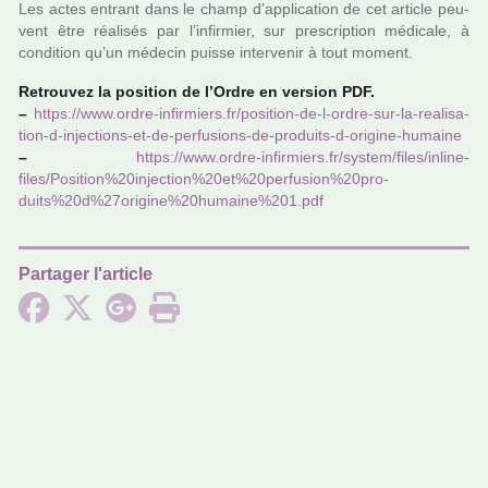
Les actes entrant dans le champ d’appli­ca­tion de cet arti­cle peu­
vent être réa­li­sés par l’infir­mier, sur pres­crip­tion médi­cale, à
condi­tion qu’un méde­cin puisse inter­ve­nir à tout moment.
Retrouvez la posi­tion de l’Ordre en ver­sion PDF.
–
https://www.ordre-infir­miers.fr/posi­tion-de-l-ordre-sur-la-rea­li­sa­
tion-d-injec­tions-et-de-per­fu­sions-de-pro­duits-d-ori­gine-humaine
–
https://www.ordre-infir­miers.fr/system/files/inline-
files/Position%20in­jec­tion%20et%20per­fu­sion%20pro­
duits%20d%27o­ri­gine%20hu­maine%201.pdf
Partager l'article