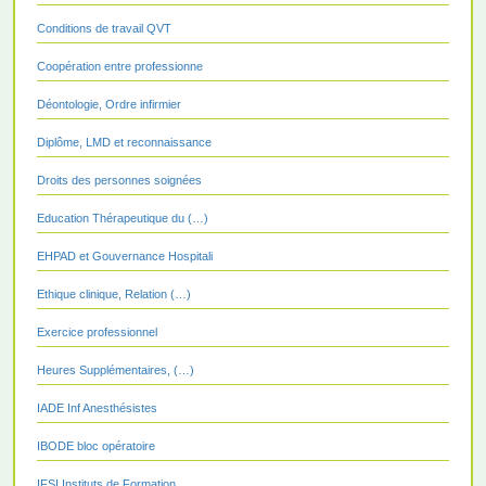
Conditions de travail QVT
Coopération entre professionne
Déontologie, Ordre infirmier
Diplôme, LMD et reconnaissance
Droits des personnes soignées
Education Thérapeutique du (…)
EHPAD et Gouvernance Hospitali
Ethique clinique, Relation (…)
Exercice professionnel
Heures Supplémentaires, (…)
IADE Inf Anesthésistes
IBODE bloc opératoire
IFSI Instituts de Formation