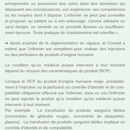
entre­pren­dre ou pour­sui­vre des soins dans des domai­nes qui
dépas­sent ses connais­san­ces, son expé­rience, ses com­pé­ten­ces
ou les moyens dont il dis­pose. L’infir­mier ne peut pas conseiller
et pro­po­ser au patient ou à son entou­rage, comme salu­taire ou
sans danger, un remède ou un pro­cédé illu­soire ou insuf­fi­sam­
ment éprouvé. Toute pra­ti­que de char­la­ta­nisme est inter­dite ».
➡ Après examen de la régle­men­ta­tion en vigueur, le Conseil a
estimé que l’infir­mier est com­pé­tent pour réa­li­ser des injec­tions
ou des per­fu­sions de pro­duits d’ori­gine humaine.
La condi­tion qu’un méde­cin puisse inter­ve­nir à tout moment
dépend du résumé des carac­té­ris­ti­ques du pro­duit (RCP) :
Lorsque le RCP du pro­duit d’ori­gine humaine exige, préa­la­ble­
ment à l’injec­tion ou la per­fu­sion un contrôle d’iden­tité et de com­
pa­ti­bi­lité obli­ga­toire effec­tué par l’infir­mier, dans ce cas l’infir­mier
ne peut injec­ter le pro­duit qu’à condi­tion qu’un méde­cin puisse
inter­ve­nir à tout moment.
Par exem­ple : La trans­fu­sion de pro­duits san­guins labi­les
(concen­trés de glo­bu­les rouges, concen­trés de pla­quet­tes,
plasma) : La trans­fu­sion de pro­duits san­guins labi­les impli­que un
contrôle d’iden­tité et de com­pa­ti­bi­lité.