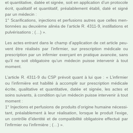
et quan­ti­ta­tive, datée et signée, soit en appli­ca­tion d’un pro­to­cole
écrit, qua­li­ta­tif et quan­ti­ta­tif, préa­la­ble­ment établi, daté et signé
par un méde­cin :
1° Scarifications, injec­tions et per­fu­sions autres que celles men­
tion­nées au deuxième alinéa de l’arti­cle R. 4311-9, ins­til­la­tions et
pul­vé­ri­sa­tions ; (…) ».
Les actes entrant dans le champ d’appli­ca­tion de cet arti­cle peu­
vent être réa­li­sés par l’infir­mier, sur pres­crip­tion médi­cale ou
pres­crip­tion par un infir­mier exer­çant en pra­ti­que avan­cée, sans
qu’il ne soit obli­ga­toire qu’un méde­cin puisse inter­ve­nir à tout
moment.
L’arti­cle R. 4311-9 du CSP pré­voit quant à lui que : « L’infir­mier
ou l’infir­mière est habi­lité à accom­plir sur pres­crip­tion médi­cale
écrite, qua­li­ta­tive et quan­ti­ta­tive, datée et signée, les actes et
soins sui­vants, à condi­tion qu’un méde­cin puisse inter­ve­nir à tout
moment :
1° Injections et per­fu­sions de pro­duits d’ori­gine humaine néces­si­
tant, préa­la­ble­ment à leur réa­li­sa­tion, lors­que le pro­duit l’exige,
un contrôle d’iden­tité et de com­pa­ti­bi­lité obli­ga­toire effec­tué par
l’infir­mier ou l’infir­mière ; (…) ».