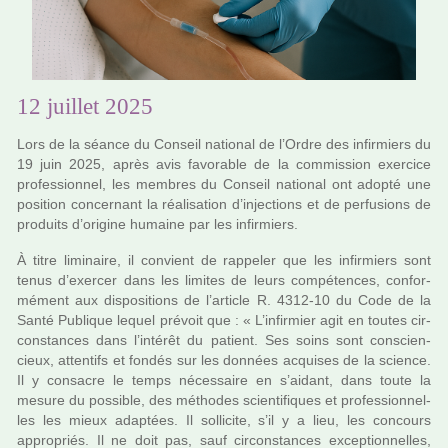
12 juillet 2025
Lors de la séance du Conseil natio­nal de l’Ordre des infir­miers du
19 juin 2025, après avis favo­ra­ble de la com­mis­sion exer­cice
pro­fes­sion­nel, les mem­bres du Conseil natio­nal ont adopté une
posi­tion concer­nant la réa­li­sa­tion d’injec­tions et de per­fu­sions de
pro­duits d’ori­gine humaine par les infir­miers.
À titre limi­naire, il convient de rap­pe­ler que les infir­miers sont
tenus d’exer­cer dans les limi­tes de leurs com­pé­ten­ces, confor­
mé­ment aux dis­po­si­tions de l’arti­cle R. 4312-10 du Code de la
Santé Publique lequel pré­voit que : « L’infir­mier agit en toutes cir­
cons­tan­ces dans l’inté­rêt du patient. Ses soins sont cons­cien­
cieux, atten­tifs et fondés sur les don­nées acqui­ses de la science.
Il y consa­cre le temps néces­saire en s’aidant, dans toute la
mesure du pos­si­ble, des métho­des scien­ti­fi­ques et pro­fes­sion­nel­
les les mieux adap­tées. Il sol­li­cite, s’il y a lieu, les concours
appro­priés. Il ne doit pas, sauf cir­cons­tan­ces excep­tion­nel­les,