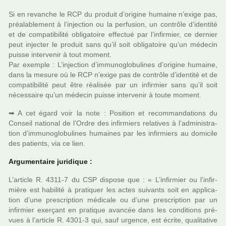
Si en revan­che le RCP du pro­duit d’ori­gine humaine n’exige pas,
préa­la­ble­ment à l’injec­tion ou la per­fu­sion, un contrôle d’iden­tité
et de com­pa­ti­bi­lité obli­ga­toire effec­tué par l’infir­mier, ce der­nier
peut injec­ter le pro­duit sans qu’il soit obli­ga­toire qu’un méde­cin
puisse inter­ve­nir à tout moment.
Par exem­ple : L’injec­tion d’immu­no­glo­bu­li­nes d’ori­gine humaine,
dans la mesure où le RCP n’exige pas de contrôle d’iden­tité et de
com­pa­ti­bi­lité peut être réa­li­sée par un infir­mier sans qu’il soit
néces­saire qu’un méde­cin puisse inter­ve­nir à toute moment.
➡ A cet égard voir la note : Position et recom­man­da­tions du
Conseil natio­nal de l’Ordre des infir­miers rela­ti­ves à l’admi­nis­tra­
tion d’immu­no­glo­bu­li­nes humai­nes par les infir­miers au domi­cile
des patients, via ce lien.
Argumentaire juri­di­que :
L’arti­cle R. 4311-7 du CSP dis­pose que : « L’infir­mier ou l’infir­
mière est habi­lité à pra­ti­quer les actes sui­vants soit en appli­ca­
tion d’une pres­crip­tion médi­cale ou d’une pres­crip­tion par un
infir­mier exer­çant en pra­ti­que avan­cée dans les condi­tions pré­
vues à l’arti­cle R. 4301-3 qui, sauf urgence, est écrite, qua­li­ta­tive