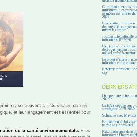
décision incompréhensi
Consultation et prescrip
infirmières : les principa
avancées des arrêtés du 
2026
Prescription infirmière :
de nouvelles compétenc
mieux les limiter ?
Journée internationale d
infirmières JII 2026
Une formation enfin act
déjà sous tension : que r
nouvel arrêté formation 
Le projet d’arrêté « acte
infirmiers » doit encore 
Réforme infirmière : le 
cap
DERNIERS AR
Que peut prescrire un in
2025 ?
ir­miè­res se trou­vent à l’inter­sec­tion de nom­
La HAS dévoile son pro
stratégique 2025-2030
ogique, et leur enga­ge­ment est essen­tiel pour
Solidarité avec Mayotte
Proposition de loi visant
le rôle des infirmières
mo­tion de la santé envi­ron­ne­men­tale.
Elles
Reconnaissance de la pr
infirmière : l’heure du c