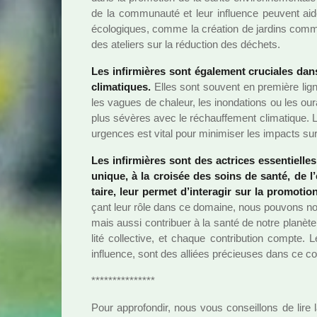
de la com­mu­nauté et leur influence peu­vent aide
écologiques, comme la créa­tion de jar­dins com­m
des ate­liers sur la réduc­tion des déchets.
Les infir­miè­res sont également cru­cia­les dan
cli­ma­ti­ques.
Elles sont sou­vent en pre­mière ligne
les vagues de cha­leur, les inon­da­tions ou les oura
plus sévè­res avec le réchauf­fe­ment cli­ma­ti­que. 
urgen­ces est vital pour mini­mi­ser les impacts sur
Les infir­miè­res sont des actri­ces essen­tiel­le
unique, à la croi­sée des soins de santé, de l
taire, leur permet d’inte­ra­gir sur la pro­mo­tion
çant leur rôle dans ce domaine, nous pou­vons non s
mais aussi contri­buer à la santé de notre pla­nète. 
lité col­lec­tive, et chaque contri­bu­tion compte. 
influence, sont des alliées pré­cieu­ses dans ce c
***************
Pour appro­fon­dir, nous vous conseillons de lire la