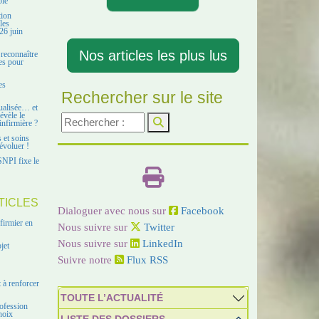
ble
tion
les
26 juin
Nos articles les plus lus
 reconnaître
es pour
es
Rechercher sur le site
ualisée… et
évèle le
infirmière ?
s et soins
évoluer !
SNPI fixe le
TICLES
Dialoguer avec nous sur
Facebook
firmier en
Nous suivre sur
Twitter
Nous suivre sur
LinkedIn
jet
Suivre notre
Flux RSS
 à renforcer
TOUTE L’ACTUALITÉ
ofession
hoix