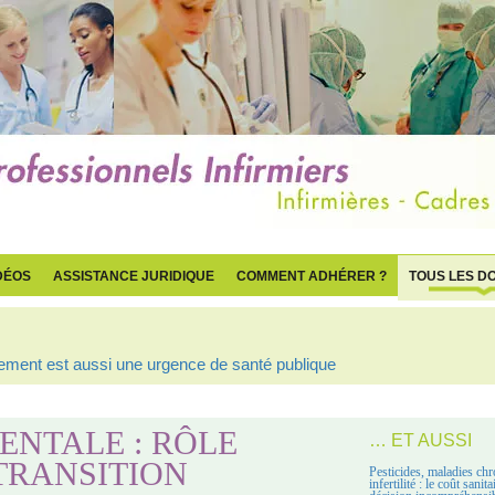
DÉOS
ASSISTANCE JURIDIQUE
COMMENT ADHÉRER ?
TOUS LES D
ogement est aussi une urgence de santé publique
NTALE : RÔLE
… ET AUSSI
TRANSITION
Pesticides, maladies chr
infertilité : le coût sanit