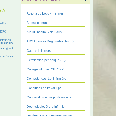
LISTE DES DOSSIERS
S À
Actions du Lobby infirmier
Aides soignants
VAE et
e DPC
AP-HP hôpitaux de Paris
ssionnels,
ARS Agences Régionales de (…)
compétences
on soignant
Cadres Infirmiers
 du Patient
Certification périodique (…)
Collège Infirmier CIF, CNPI,
Compétences, Loi infirmière,
Conditions de travail QVT
Coopération entre professionne
Déontologie, Ordre infirmier