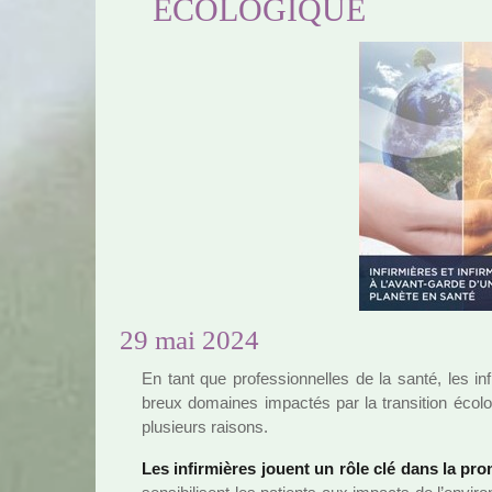
ÉCOLOGIQUE
29 mai 2024
En tant que pro­fes­sion­nel­les de la santé, les inf
breux domai­nes impac­tés par la tran­si­tion écol
plu­sieurs rai­sons.
Les infir­miè­res jouent un rôle clé dans la pro­