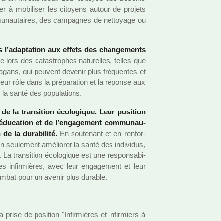
r à mobi­li­ser les citoyens autour de pro­jets
u­nau­tai­res, des cam­pa­gnes de net­toyage ou
s l’adap­ta­tion aux effets des chan­ge­ments
 lors des catas­tro­phes natu­rel­les, telles que
­gans, qui peu­vent deve­nir plus fré­quen­tes et
Leur rôle dans la pré­pa­ra­tion et la réponse aux
 la santé des popu­la­tions.
s de la tran­si­tion écologique. Leur posi­tion
’éducation et de l’enga­ge­ment com­mu­nau­
 de la dura­bi­lité.
En sou­te­nant et en ren­for­
eu­le­ment amé­lio­rer la santé des indi­vi­dus,
La tran­si­tion écologique est une res­pon­sa­bi­
Les infir­miè­res, avec leur enga­ge­ment et leur
ombat pour un avenir plus dura­ble.
 prise de posi­tion "Infirmières et infir­miers à