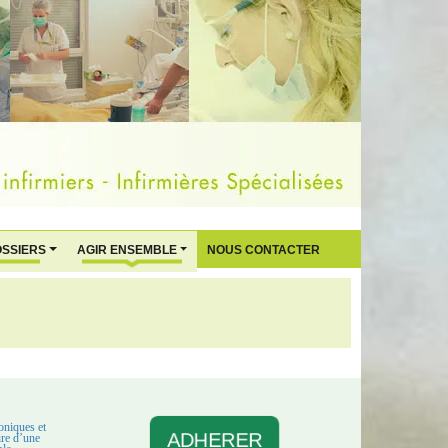
OSSIERS
AGIR ENSEMBLE
NOUS CONTACTER
oniques et
ADHERER
aire d’une