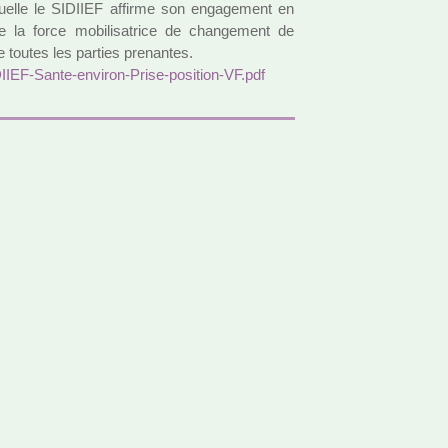
quelle le SIDIIEF affirme son enga­ge­ment en
ne la force mobi­li­sa­trice de chan­ge­ment de
e toutes les par­ties pre­nan­tes.
IIEF-Sante-envi­ron-Prise-posi­tion-VF.pdf