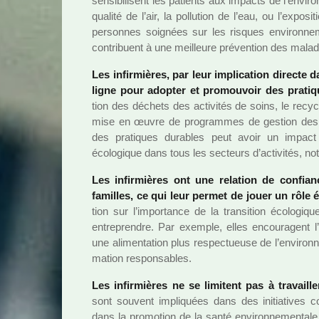
sen­si­bi­li­sent les patients aux impacts de l’envi­r
qua­lité de l’air, la pol­lu­tion de l’eau, ou l’expo­
per­son­nes soi­gnées sur les ris­ques envi­ron­n
contri­buent à une meilleure pré­ven­tion des mala­d
Les infir­miè­res, par leur impli­ca­tion directe
ligne pour adop­ter et pro­mou­voir des pra­ti­q
tion des déchets des acti­vi­tés de soins, le recy­clage,
mise en œuvre de pro­gram­mes de ges­tion des 
des pra­ti­ques dura­bles peut avoir un impact si
écologique dans tous les sec­teurs d’acti­vi­tés,
Les infir­miè­res ont une rela­tion de confia
famil­les, ce qui leur permet de jouer un rôle éd
tion sur l’impor­tance de la tran­si­tion écolog
entre­pren­dre. Par exem­ple, elles encou­ra­gent l’
une ali­men­ta­tion plus res­pec­tueuse de l’envi­r
ma­tion res­pon­sa­bles.
Les infir­miè­res ne se limi­tent pas à tra­vaill
sont sou­vent impli­quées dans des ini­tia­ti­ves com
dans la pro­mo­tion de la santé envi­ron­ne­men­ta