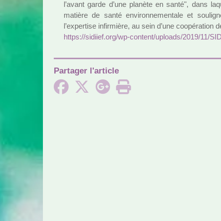
l’avant garde d’une pla­nète en santé", dans la
matière de santé envi­ron­ne­men­tale et sou­li­g
l’exper­tise infir­mière, au sein d’une coo­pé­ra­tion d
https://sidiief.org/wp-content/uploads/2019/11/SID
Partager l'article