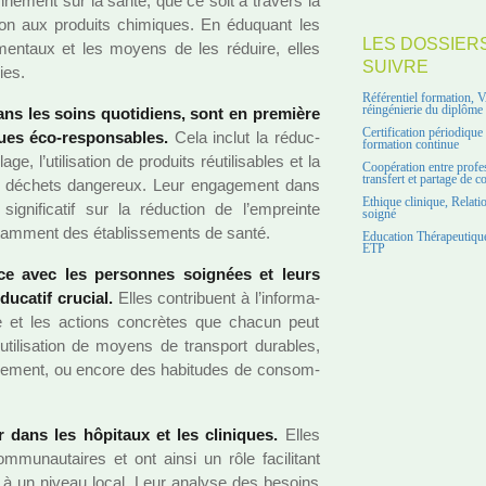
on­ne­ment sur la santé, que ce soit à tra­vers la
si­tion aux pro­duits chi­mi­ques. En éduquant les
LES DOSSIER
e­men­taux et les moyens de les réduire, elles
SUIVRE
ies.
Référentiel formation, 
réingénierie du diplôme
 dans les soins quo­ti­diens, sont en pre­mière
Certification périodiqu
ues éco-res­pon­sa­bles.
Cela inclut la réduc­
formation continue
 l’uti­li­sa­tion de pro­duits réu­ti­li­sa­bles et la
Coopération entre profe
transfert et partage de 
déchets dan­ge­reux. Leur enga­ge­ment dans
Ethique clinique, Relati
gni­fi­ca­tif sur la réduc­tion de l’empreinte
soigné
 notam­ment des établissements de santé.
Education Thérapeutique
ETP
nce avec les per­son­nes soi­gnées et leurs
ucatif cru­cial.
Elles contri­buent à l’infor­ma­
ique et les actions concrè­tes que chacun peut
uti­li­sa­tion de moyens de trans­port dura­bles,
on­ne­ment, ou encore des habi­tu­des de consom­
er dans les hôpi­taux et les cli­ni­ques.
Elles
­mu­nau­tai­res et ont ainsi un rôle faci­li­tant
le à un niveau local. Leur ana­lyse des besoins