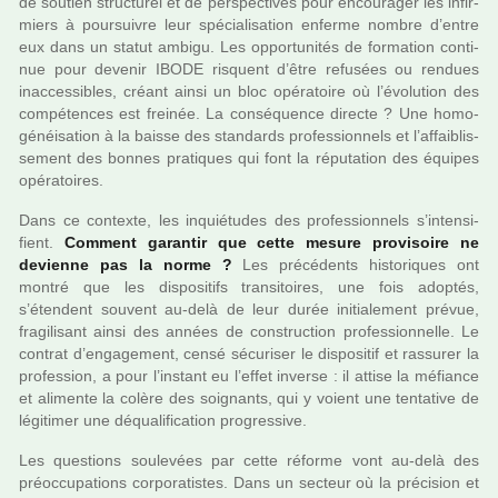
de sou­tien struc­tu­rel et de pers­pec­ti­ves pour encou­ra­ger les infir­
miers à pour­sui­vre leur spé­cia­li­sa­tion enferme nombre d’entre
eux dans un statut ambigu. Les oppor­tu­ni­tés de for­ma­tion conti­
nue pour deve­nir IBODE ris­quent d’être refu­sées ou ren­dues
inac­ces­si­bles, créant ainsi un bloc opé­ra­toire où l’évolution des
com­pé­ten­ces est frei­née. La consé­quence directe ? Une homo­
gé­néi­sa­tion à la baisse des stan­dards pro­fes­sion­nels et l’affai­blis­
se­ment des bonnes pra­ti­ques qui font la répu­ta­tion des équipes
opé­ra­toi­res.
Dans ce contexte, les inquié­tu­des des pro­fes­sion­nels s’inten­si­
fient.
Comment garan­tir que cette mesure pro­vi­soire ne
devienne pas la norme ?
Les pré­cé­dents his­to­ri­ques ont
montré que les dis­po­si­tifs tran­si­toi­res, une fois adop­tés,
s’étendent sou­vent au-delà de leur durée ini­tia­le­ment prévue,
fra­gi­li­sant ainsi des années de cons­truc­tion pro­fes­sion­nelle. Le
contrat d’enga­ge­ment, censé sécu­ri­ser le dis­po­si­tif et ras­su­rer la
pro­fes­sion, a pour l’ins­tant eu l’effet inverse : il attise la méfiance
et ali­mente la colère des soi­gnants, qui y voient une ten­ta­tive de
légi­ti­mer une déqua­li­fi­ca­tion pro­gres­sive.
Les ques­tions sou­le­vées par cette réforme vont au-delà des
préoc­cu­pa­tions cor­po­ra­tis­tes. Dans un sec­teur où la pré­ci­sion et