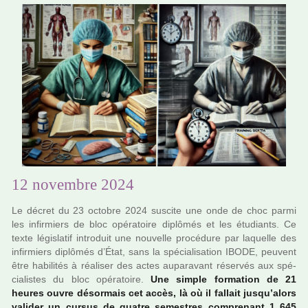
12 novembre 2024
Le décret du 23 octo­bre 2024 sus­cite une onde de choc parmi
les infir­miers de bloc opé­ra­toire diplô­més et les étudiants. Ce
texte légis­la­tif intro­duit une nou­velle pro­cé­dure par laquelle des
infir­miers diplô­més d’État, sans la spé­cia­li­sa­tion IBODE, peu­vent
être habi­li­tés à réa­li­ser des actes aupa­ra­vant réser­vés aux spé­
cia­lis­tes du bloc opé­ra­toire.
Une simple for­ma­tion de 21
heures ouvre désor­mais cet accès, là où il fal­lait jusqu’alors
vali­der un cursus de quatre semes­tres com­pre­nant 1 645