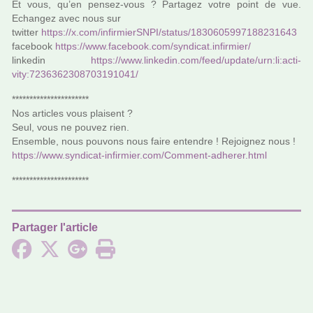
Et vous, qu’en pensez-vous ? Partagez votre point de vue.
Echangez avec nous sur
twit­ter
https://x.com/infir­mierSNPI/status/1830605997188231643
face­book
https://www.face­book.com/syn­di­cat.infir­mier/
lin­ke­din
https://www.lin­ke­din.com/feed/update/urn:li:acti­
vity:7236362308703191041/
**********************
Nos arti­cles vous plai­sent ?
Seul, vous ne pouvez rien.
Ensemble, nous pou­­vons nous faire enten­­dre ! Rejoignez nous !
https://www.syn­di­cat-infir­mier.com/Comment-adhe­rer.html
**********************
Partager l'article