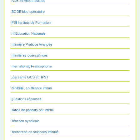
IADE Inf Anesthésistes
IBODE bloc opératoire
IFSI Instituts de Formation
Inf Education Nationale
Infirmière Pratique Avancée
Infirmières puéricultrices
International, Francophonie
Lois santé GCS et HPST
Pénibilité, souffrance infirmi
Questions réponses
Ratios de patients par infirmi
Réaction syndicale
Recherche en sciences infirmiè