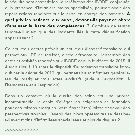
la sécu­rité sont essen­tiel­les, la raré­fac­tion des IBODE, conju­guée
à la pré­sence d’infir­miers moins spé­cia­li­sés, pour­rait avoir des
réper­cus­sions tan­gi­bles sur la prise en charge des patients.
À
quel prix les patients, eux aussi, devront-ils payer ce choix
d’abais­ser la barre des com­pé­ten­ces ?
Combien de temps
faudra-t-il avant que des inci­dents liés à cette déqua­li­fi­ca­tion
appa­rais­sent ?
Ce nou­veau décret pré­voit un nou­veau dis­po­si­tif tran­si­toire qui
permet aux IDE de réa­li­ser, à titre déro­ga­toire, l’ensem­ble des
actes et acti­vi­tés réser­vés aux IBODE depuis le décret de 2015. Il
élargit ainsi à 10 actes le dis­po­si­tif d’auto­ri­sa­tion tran­si­toire intro­
duit par le décret de 2019, qui per­met­tait aux infir­miers géné­ra­lis­
tes de pra­ti­quer trois actes exclu­sifs (aide à l’expo­si­tion, à
l’hémo­stase et à l’aspi­ra­tion).
Dans un contexte où la qua­lité des soins est une prio­rité
incontour­na­ble, le choix d’allé­ger les exi­gen­ces de for­ma­tion
pour des rai­sons pra­ti­ques (voire finan­ciè­res) laisse entre­voir des
pers­pec­ti­ves trou­bles. L’avenir des blocs opé­ra­toi­res se des­sine-
t-il avec moins d’infir­miè­res spé­cia­li­sées et plus de ris­ques ?
**********************