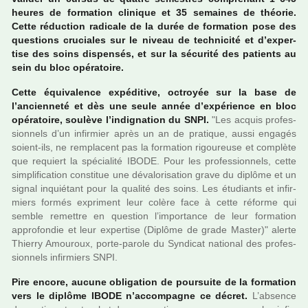
heures de for­ma­tion cli­ni­que et 35 semai­nes de théo­rie.
Cette réduc­tion radi­cale de la durée de for­ma­tion pose des
ques­tions cru­cia­les sur le niveau de tech­ni­cité et d’exper­
tise des soins dis­pen­sés, et sur la sécu­rité des patients au
sein du bloc opé­ra­toire.
Cette équivalence expé­di­tive, octroyée sur la base de
l’ancien­neté et dès une seule année d’expé­rience en bloc
opé­ra­toire, sou­lève l’indi­gna­tion du SNPI.
"Les acquis pro­fes­
sion­nels d’un infir­mier après un an de pra­ti­que, aussi enga­gés
soient-ils, ne rem­pla­cent pas la for­ma­tion rigou­reuse et com­plète
que requiert la spé­cia­lité IBODE. Pour les pro­fes­sion­nels, cette
sim­pli­fi­ca­tion cons­ti­tue une déva­lo­ri­sa­tion grave du diplôme et un
signal inquié­tant pour la qua­lité des soins. Les étudiants et infir­
miers formés expri­ment leur colère face à cette réforme qui
semble remet­tre en ques­tion l’impor­tance de leur for­ma­tion
appro­fon­die et leur exper­tise (Diplôme de grade Master)" alerte
Thierry Amouroux, porte-parole du Syndicat natio­nal des pro­fes­
sion­nels infir­miers SNPI.
Pire encore, aucune obli­ga­tion de pour­suite de la for­ma­tion
vers le diplôme IBODE n’accom­pa­gne ce décret.
L’absence