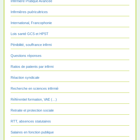
Infirmière Pratique Avancée
Infirmières puéricultrices
International, Francophonie
Lois santé GCS et HPST
Pénibilité, souffrance infirmi
Questions réponses
Ratios de patients par infirmi
Réaction syndicale
Recherche en sciences infirmiè
Référentiel formation, VAE (…)
Retraite et protection sociale
RTT, absences statutaires
Salaires en fonction publique