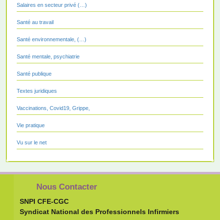
Salaires en secteur privé (…)
Santé au travail
Santé environnementale, (…)
Santé mentale, psychiatrie
Santé publique
Textes juridiques
Vaccinations, Covid19, Grippe,
Vie pratique
Vu sur le net
Nous Contacter
SNPI CFE-CGC
Syndicat National des Professionnels Infirmiers