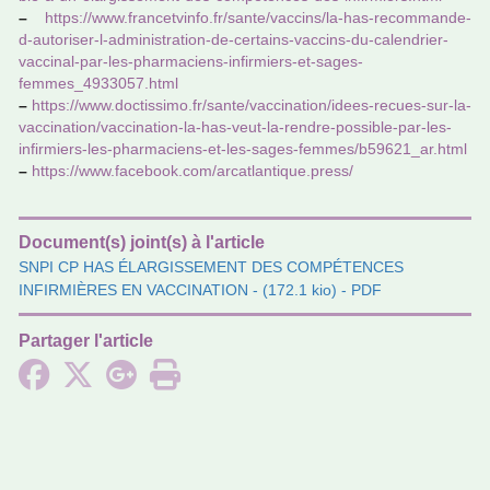
–
https://www.fran­cet­vinfo.fr/sante/vac­cins/la-has-recom­mande-
d-auto­ri­ser-l-admi­nis­tra­tion-de-cer­tains-vac­cins-du-calen­drier-
vac­ci­nal-par-les-phar­ma­ciens-infir­miers-et-sages-
femmes_4933057.html
–
https://www.doc­tis­simo.fr/sante/vac­ci­na­tion/idees-recues-sur-la-
vac­ci­na­tion/vac­ci­na­tion-la-has-veut-la-rendre-pos­si­ble-par-les-
infir­miers-les-phar­ma­ciens-et-les-sages-femmes/b59621_ar.html
–
https://www.face­book.com/arcat­lan­ti­que.press/
Document(s) joint(s) à l'article
SNPI CP HAS ÉLARGISSEMENT DES COMPÉTENCES
INFIRMIÈRES EN VACCINATION
- (172.1 kio) - PDF
Partager l'article