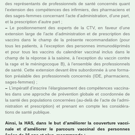
des repré­sen­tants de pro­fes­sion­nels de santé concer­nés quant
l’exten­sion des com­pé­ten­ces des infir­miers, des phar­ma­ciens et
des sages-femmes concer­nant l’acte d’admi­nis­tra­tion, d’une part,
et la pres­crip­tion d’autre part ;
–
Le posi­tion­ne­ment des experts de la CTV, en faveur d’une
exten­sion large de l’acte d’admi­nis­tra­tion et de pres­crip­tion des
vac­cins dans le champ de la pré­sente recom­man­da­tion (pour
tous les patients, à l’excep­tion des per­son­nes immu­no­dé­pri­més
et pour tous les vac­cins du calen­drier vac­ci­nal inclus dans le
champ de la réponse à la sai­sine, à l’excep­tion du vaccin contre
la rage et le ménin­go­co­que B), à l’ensem­ble des pro­fes­sion­nels
de santé. Cette exten­sion devant être subor­don­née à une for­ma­
tion préa­la­ble des pro­fes­sion­nels concer­nés (IDE, phar­ma­ciens,
sages-femmes) ;
–
L’impé­ra­tif d’ins­crire l’élargissement des com­pé­ten­ces vac­ci­na­
les dans une appro­che de pré­ven­tion glo­bale et coor­don­née de
la santé des popu­la­tions concer­nées (au-delà de l’acte de l’admi­
nis­tra­tion et pres­crip­tion) et pre­nant en compte les consi­dé­ra­
tions de santé publi­que.
Ainsi, la HAS, dans le but d’amé­lio­rer la cou­ver­ture vac­ci­
nale et d’amé­lio­rer le par­cours vac­ci­nal des per­son­nes