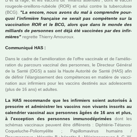
B et la rage, et les vac­cins dit "vivants atté­nués", dont le vaccin
rou­geole-oreillons-rubéole (ROR) et celui contre la tuber­cu­lose
(BCG).
"La encore, nous avons du mal à com­pren­dre pour­
quoi l’infir­mière fran­çaise ne serait pas com­pé­tente sur la
vac­ci­na­tion ROR et le BCG, alors que dans le monde des
mil­liards de per­son­nes ont déjà été vac­ci­nées par des infir­
miè­res"
regrette Thierry Amouroux.
Communiqué HAS :
Dans le cadre de l’amé­lio­ra­tion de l’offre vac­ci­nale et de l’amé­lio­
ra­tion du par­cours vac­ci­nal des per­son­nes, le Directeur Général
de la Santé (DGS) a saisi la Haute Autorité de Santé (HAS) afin
de défi­nir l’élargissement des com­pé­ten­ces en matière de vac­ci­
na­tion aux infir­miers pour les vac­cins des­ti­nés aux ado­les­cents
(plus de 16 ans) et adul­tes.
La HAS recom­mande que les infir­miers soient auto­ri­sés à
pres­crire et admi­nis­trer les vac­cins non vivants ins­crits au
calen­drier vac­ci­nal aux per­son­nes âgées de 16 ans et plus,
à l’excep­tion des per­son­nes immu­no­dé­pri­mées
dont les
sché­mas vac­ci­naux peu­vent être dif­fé­rents : Diphtérie-Tétanos-
Coqueluche-Poliomyélite ; Papillomavirus humains /