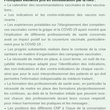
Principaux éléments pris en consi­dé­ra­tion par la HAS :
–
Le calen­drier des recom­man­da­tions vac­ci­na­les et des vac­ci­na­
tions ;
–
Les indi­ca­tions et les contre-indi­ca­tions des vac­cins non-
vivants ;
–
Les expé­rien­ces préa­la­bles sur l’élargissement des com­pé­ten­
ces vac­ci­na­les contre la grippe et la COVID-19 ayant montré que
l’impli­ca­tion de dif­fé­rents pro­fes­sion­nels de santé concer­nés
avait un impact posi­tif sur la cou­ver­ture vac­ci­nale, par­ti­cu­liè­re­
ment pour la COVID-19 ;
–
Les pro­grès sub­stan­tiels réa­li­sés dans le contexte de la crise
sani­taire en matière d’orga­ni­sa­tion des cam­pa­gnes vac­ci­na­les ;
–
La néces­sité de mettre en place, à court terme, un outil de tra­
ça­bi­lité électronique adapté pour l’iden­ti­fi­ca­tion des indi­ca­tions,
des non-indi­ca­tions et des contre-indi­ca­tions de chaque vaccin ;
ainsi que pour le suivi inter­pro­fes­sion­nel des patients et qui doit
per­met­tre l’infor­ma­tion indis­pen­sa­ble du méde­cin trai­tant ;
–
La for­ma­tion des pro­fes­sion­nels de santé avec, en par­ti­cu­lier la
néces­sité de mettre en place des for­ma­tions plu­ri­pro­fes­sion­nel­
les conti­nues, au-delà de la for­ma­tion ini­tiale que peu­vent rece­
voir chacun des pro­fes­sion­nels durant leurs cursus res­pec­tif,
pour mieux har­mo­ni­ser les pra­ti­ques et les mes­sa­ges ;
–
Les posi­tions des dif­fé­rents CNP à l’issue de la concer­ta­tion