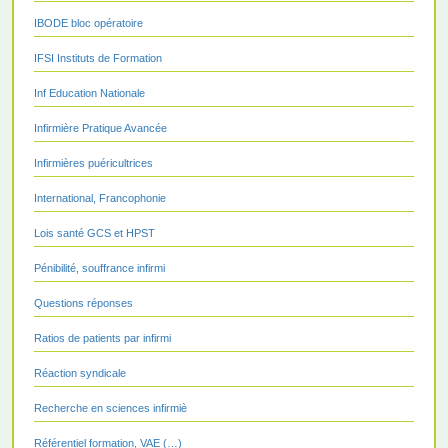
IBODE bloc opératoire
IFSI Instituts de Formation
Inf Education Nationale
Infirmière Pratique Avancée
Infirmières puéricultrices
International, Francophonie
Lois santé GCS et HPST
Pénibilité, souffrance infirmi
Questions réponses
Ratios de patients par infirmi
Réaction syndicale
Recherche en sciences infirmiè
Référentiel formation, VAE (…)