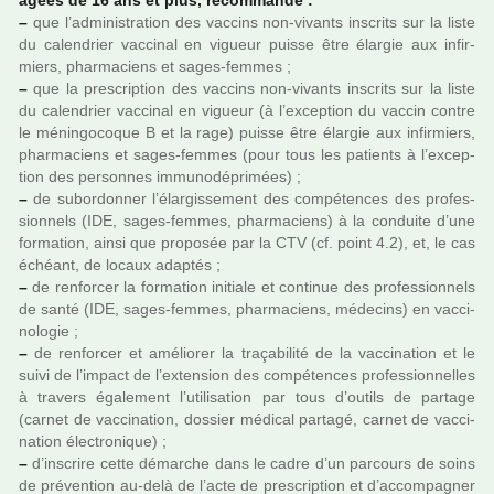
âgées de 16 ans et plus, recom­mande :
–
que l’admi­nis­tra­tion des vac­cins non-vivants ins­crits sur la liste
du calen­drier vac­ci­nal en vigueur puisse être élargie aux infir­
miers, phar­ma­ciens et sages-femmes ;
–
que la pres­crip­tion des vac­cins non-vivants ins­crits sur la liste
du calen­drier vac­ci­nal en vigueur (à l’excep­tion du vaccin contre
le ménin­go­co­que B et la rage) puisse être élargie aux infir­miers,
phar­ma­ciens et sages-femmes (pour tous les patients à l’excep­
tion des per­son­nes immu­no­dé­pri­mées) ;
–
de subor­don­ner l’élargissement des com­pé­ten­ces des pro­fes­
sion­nels (IDE, sages-femmes, phar­ma­ciens) à la conduite d’une
for­ma­tion, ainsi que pro­po­sée par la CTV (cf. point 4.2), et, le cas
échéant, de locaux adap­tés ;
–
de ren­for­cer la for­ma­tion ini­tiale et conti­nue des pro­fes­sion­nels
de santé (IDE, sages-femmes, phar­ma­ciens, méde­cins) en vac­ci­
no­lo­gie ;
–
de ren­for­cer et amé­lio­rer la tra­ça­bi­lité de la vac­ci­na­tion et le
suivi de l’impact de l’exten­sion des com­pé­ten­ces pro­fes­sion­nel­les
à tra­vers également l’uti­li­sa­tion par tous d’outils de par­tage
(carnet de vac­ci­na­tion, dos­sier médi­cal par­tagé, carnet de vac­ci­
na­tion électronique) ;
–
d’ins­crire cette démar­che dans le cadre d’un par­cours de soins
de pré­ven­tion au-delà de l’acte de pres­crip­tion et d’accom­pa­gner