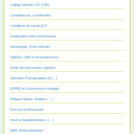
Collège Infirmier CIF, CNPI,
Compétences, Loi infirmière,
Conditions de travail QVT
Coopération entre professionne
Déontologie, Ordre infirmier
Diplôme, LMD et reconnaissance
Droits des personnes soignées
Education Thérapeutique du (…)
EHPAD et Gouvernance Hospitali
Ethique clinique, Relation (…)
Exercice professionnel
Heures Supplémentaires, (…)
IADE Inf Anesthésistes