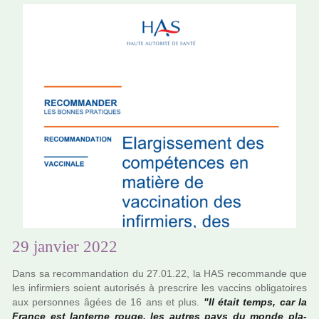
29 janvier 2022
Dans sa recom­man­da­tion du 27.01.22, la HAS recom­mande que
les infir­miers soient auto­ri­sés à pres­crire les vac­cins obli­ga­toi­res
aux per­son­nes âgées de 16 ans et plus.
"Il était temps, car la
France est lan­terne rouge, les autres pays du monde pla­