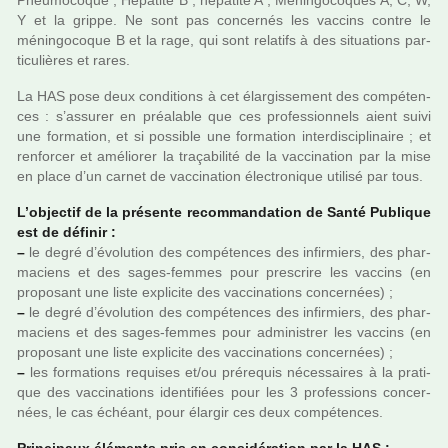
Pneumocoque ; Hépatite B ; hépa­tite A ; Méningocoques A, C, W,
Y et la grippe. Ne sont pas concer­nés les vac­cins contre le
ménin­go­co­que B et la rage, qui sont rela­tifs à des situa­tions par­
ti­cu­liè­res et rares.
La HAS pose deux condi­tions à cet élargissement des com­pé­ten­
ces : s’assu­rer en préa­la­ble que ces pro­fes­sion­nels aient suivi
une for­ma­tion, et si pos­si­ble une for­ma­tion inter­dis­ci­pli­naire ; et
ren­for­cer et amé­lio­rer la tra­ça­bi­lité de la vac­ci­na­tion par la mise
en place d’un carnet de vac­ci­na­tion électronique uti­lisé par tous.
L’objec­tif de la pré­sente recom­man­da­tion de Santé Publique
est de défi­nir :
–
le degré d’évolution des com­pé­ten­ces des infir­miers, des phar­
ma­ciens et des sages-femmes pour pres­crire les vac­cins (en
pro­po­sant une liste expli­cite des vac­ci­na­tions concer­nées) ;
–
le degré d’évolution des com­pé­ten­ces des infir­miers, des phar­
ma­ciens et des sages-femmes pour admi­nis­trer les vac­cins (en
pro­po­sant une liste expli­cite des vac­ci­na­tions concer­nées) ;
–
les for­ma­tions requi­ses et/ou pré­re­quis néces­sai­res à la pra­ti­
que des vac­ci­na­tions iden­ti­fiées pour les 3 pro­fes­sions concer­
nées, le cas échéant, pour élargir ces deux com­pé­ten­ces.