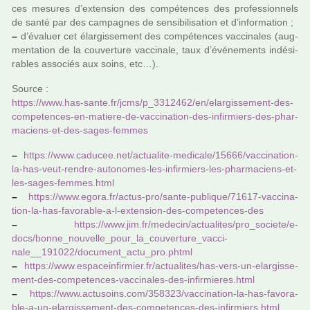
ces mesu­res d’exten­sion des com­pé­ten­ces des pro­fes­sion­nels
de santé par des cam­pa­gnes de sen­si­bi­li­sa­tion et d’infor­ma­tion ;
–
d’évaluer cet élargissement des com­pé­ten­ces vac­ci­na­les (aug­
men­ta­tion de la cou­ver­ture vac­ci­nale, taux d’événements indé­si­
ra­bles asso­ciés aux soins, etc…).
Source :
https://www.has-sante.fr/jcms/p_3312462/en/elar­gis­se­ment-des-
com­pe­ten­ces-en-matiere-de-vac­ci­na­tion-des-infir­miers-des-phar­
ma­ciens-et-des-sages-femmes
–
https://www.cadu­cee.net/actua­lite-medi­cale/15666/vac­ci­na­tion-
la-has-veut-rendre-auto­no­mes-les-infir­miers-les-phar­ma­ciens-et-
les-sages-femmes.html
–
https://www.egora.fr/actus-pro/sante-publi­que/71617-vac­ci­na­
tion-la-has-favo­ra­ble-a-l-exten­sion-des-com­pe­ten­ces-des
–
https://www.jim.fr/mede­cin/actua­li­tes/pro_societe/e-
docs/bonne_nou­velle_pour_la_cou­ver­ture_vac­ci­
nale__191022/docu­ment_actu_pro.phtml
–
https://www.espa­cein­fir­mier.fr/actua­li­tes/has-vers-un-elar­gis­se­
ment-des-com­pe­ten­ces-vac­ci­na­les-des-infir­mie­res.html
–
https://www.actu­soins.com/358323/vac­ci­na­tion-la-has-favo­ra­
ble-a-un-elar­gis­se­ment-des-com­pe­ten­ces-des-infir­miers.html