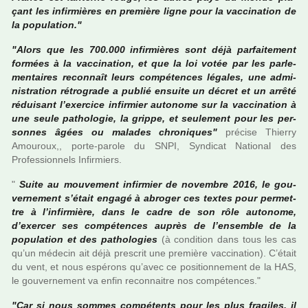
çant les infir­miè­res en pre­mière ligne pour la vac­ci­na­tion de
la popu­la­tion."
"Alors que les 700.000 infir­miè­res sont déjà par­­fai­­te­­ment
for­mées à la vac­ci­na­tion, et que la loi votée par les par­le­
men­tai­res reconnaît leurs com­pé­ten­ces léga­les, une admi­
nis­tra­tion rétro­grade a publié ensuite un décret et un arrêté
rédui­­sant l’exer­­cice infir­­mier auto­nome sur la vac­­ci­­na­­tion à
une seule patho­lo­gie, la grippe, et seu­le­ment pour les per­­
son­­nes âgées ou mala­­des chro­­ni­­ques"
pré­cise Thierry
Amouroux,, porte-parole du SNPI, Syndicat National des
Professionnels Infirmiers.
"
Suite au mou­ve­ment infir­mier de novem­bre 2016, le gou­
ver­ne­ment s’était engagé à abro­­ger ces textes pour per­­met­­
tre à l’infir­­mière, dans le cadre de son rôle auto­­nome,
d’exer­­cer ses com­­pé­­ten­­ces auprès de l’ensem­­ble de la
popu­­la­­tion et des patho­­lo­­gies
(à condi­­tion dans tous les cas
qu’un méde­­cin ait déjà pres­­crit une pre­­mière vac­­ci­­na­­tion). C’était
du vent, et nous espé­rons qu’avec ce posi­tion­ne­ment de la HAS,
le gou­ver­ne­ment va enfin reconnai­tre nos com­pé­ten­ces."
"Car si nous sommes com­pé­tents pour les plus fra­gi­les, il