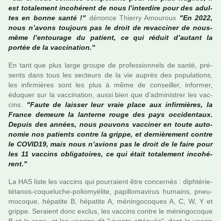
est tota­le­ment inco­hé­rent de nous l’inter­dire pour des adul­
tes en bonne santé !"
dénonce Thierry Amouroux
"En 2022,
nous n’avons tou­jours pas le droit de revac­ci­ner de nous-
même l’entou­rage du patient, ce qui réduit d’autant la
portée de la vac­ci­na­tion."
En tant que plus large groupe de pro­fes­sion­nels de santé, pré­
sents dans tous les sec­teurs de la vie auprès des popu­la­tions,
les infir­miè­res sont les plus à même de conseiller, infor­mer,
éduquer sur la vac­ci­na­tion, aussi bien que d’admi­nis­trer les vac­
cins.
"Faute de lais­ser leur vraie place aux infir­miè­res, la
France demeure la lan­terne rouge des pays occi­den­taux.
Depuis des années, nous pou­vons vac­ci­ner en toute auto­
no­mie nos patients contre la grippe, et der­niè­re­ment contre
le COVID19, mais nous n’avions pas le droit de le faire pour
les 11 vac­cins obli­ga­toi­res, ce qui était tota­le­ment inco­hé­
rent."
La HAS liste les vac­cins qui pour­raient être concer­nés : diph­té­rie-
téta­nos-coque­lu­che-polio­myé­lite, papil­lo­ma­vi­rus humains, pneu­
mo­co­que, hépa­tite B, hépa­tite A, ménin­go­co­ques A, C, W, Y et
grippe. Seraient donc exclus, les vac­cins contre le ménin­go­co­que