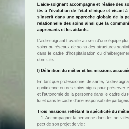
L’aide-soi­gnant accom­pa­gne et réa­lise des so
tés à l’évolution de l’état cli­ni­que et visant à
s’ins­crit dans une appro­che glo­bale de la 
rela­tion­nelle des soins ainsi que la com­mu­ni­
appre­nants et les aidants.
L’aide-soi­gnant tra­vaille au sein d’une équipe plu­ri­
soins ou réseaux de soins des struc­tu­res sani­ta
dans le cadre d’hos­pi­ta­li­sa­tion ou d’héber­ge­m
domi­cile.
I) Définition du métier et les mis­sions asso­cié
En tant que pro­fes­sion­nel de santé, l’aide-soi­gna
quo­ti­dienne ou des soins aigus pour pré­ser­ver et 
et l’auto­no­mie de la per­sonne dans le cadre du rôle
lui et dans le cadre d’une res­pon­sa­bi­lité par­ta­gée
Trois mis­sions reflé­tant la spé­ci­fi­cité du méti
–
1. Accompagner la per­sonne dans les acti­vi­tés 
pect de son projet de vie ;