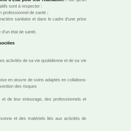
a­tifs sont à res­pec­ter :
n pro­fes­sion­nel de santé ;
c­tère sani­taire et dans le cadre d’une prise
 d’un état de santé.
sso­ciées
cti­vi­tés de sa vie quo­ti­dienne et de sa vie
 mise en œuvre de soins adap­tés en col­la­bo­ra­
é­ven­tion des ris­ques
et de leur entou­rage, des pro­fes­sion­nels et
­sonne et des maté­riels liés aux acti­vi­tés de