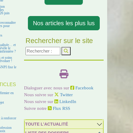
ble
tion
les
26 juin
Nos articles les plus lus
 reconnaître
es pour
es
Rechercher sur le site
ualisée… et
évèle le
infirmière ?
s et soins
évoluer !
SNPI fixe le
TICLES
Dialoguer avec nous sur
Facebook
firmier en
Nous suivre sur
Twitter
Nous suivre sur
LinkedIn
jet
Suivre notre
Flux RSS
 à renforcer
TOUTE L’ACTUALITÉ
ofession
hoix