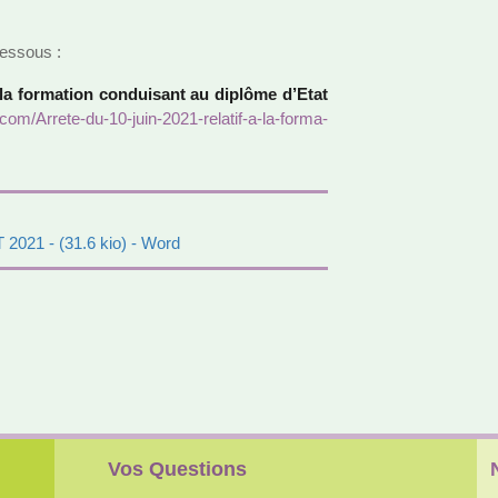
es­sous :
 la for­­ma­­tion condui­­sant au diplôme d’Etat
r.com/Arrete-du-10-juin-2021-rela­tif-a-la-for­ma­
 2021
- (31.6 kio) - Word
Vos Questions