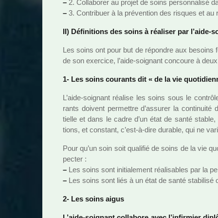
–
2. Collaborer au projet de soins per­son­na­lisé
–
3. Contribuer à la pré­ven­tion des ris­ques et au rai
II) Définitions des soins à réa­li­ser par l’aide-s
Les soins ont pour but de répon­dre aux besoins f
de son exer­cice, l’aide-soi­gnant concoure à deux
1- Les soins cou­rants dit « de la vie quo­ti­dien
L’aide-soi­gnant réa­lise les soins sous le contrôl
rants doi­vent per­met­tre d’assu­rer la conti­nuité
tielle et dans le cadre d’un état de santé stable, 
tions, et cons­tant, c’est-à-dire dura­ble, qui ne var
Pour qu’un soin soit qua­li­fié de soins de la vie quo­
pec­ter :
–
Les soins sont ini­tia­le­ment réa­li­sa­bles par la
–
Les soins sont liés à un état de santé sta­bi­lisé ou 
2- Les soins aigus
L’aide-soi­gnant col­la­bore avec l’infir­mier dipl