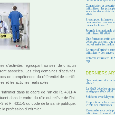
décision incompréhensi
Consultation et prescrip
infirmières : les principa
avancées des arrêtés du 
2026
Prescription infirmière :
de nouvelles compétenc
mieux les limiter ?
Journée internationale d
infirmières JII 2026
Une formation enfin act
déjà sous tension : que r
nouvel arrêté formation 
Le projet d’arrêté « acte
infirmiers » doit encore 
Réforme infirmière : le 
cap
i­nes d’acti­vi­tés regrou­pant au sein de chacun
 sont asso­ciés. Les cinq domai­nes d’acti­vi­tés
DERNIERS AR
cs de com­pé­ten­ces du réfé­ren­tiel de cer­ti­fi­
Que peut prescrire un in
 et les acti­vi­tés réa­li­sa­bles.
2025 ?
La HAS dévoile son pro
l’infir­mier dans le cadre de l’arti­cle R. 4311-4
stratégique 2025-2030
Solidarité avec Mayotte
ituent dans le cadre du rôle qui relève de l’ini­
Proposition de loi visant
4311-3 et R. 4311-5 du code de la santé publi­que,
le rôle des infirmières
 la pro­fes­sion d’infir­mier.
Reconnaissance de la pr
infirmière : l’heure du c