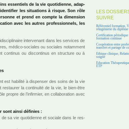
ins essen­tiels de la vie quo­ti­dienne, adap­
 iden­ti­fier les situa­tions à risque. Son rôle
LES DOSSIER
per­sonne et prend en compte la dimen­sion
SUIVRE
ca­tion avec les autres pro­fes­sion­nels, les
Référentiel formation, 
réingénierie du diplôme
Certification périodiqu
formation continue
dis­ci­pli­naire inter­ve­nant dans les ser­vi­ces de
Coopération entre profe
i­res, médico-socia­les ou socia­les notam­ment
transfert et partage de 
ent conti­nus ou dis­conti­nus en struc­ture ou à
Ethique clinique, Relati
soigné
Education Thérapeutique
ETP
es
nt est habi­lité à dis­pen­ser des soins de la vie
res­tau­rer la conti­nuité de la vie, le bien-être
 propre de l’infir­mier, en col­la­bo­ra­tion avec
.
er sont ainsi défi­nies :
de sa vie quo­ti­dienne et sociale dans le res­