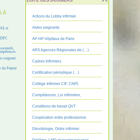
LISTE DES DOSSIERS
S À
Actions du Lobby infirmier
Aides soignants
VAE et
e DPC
AP-HP hôpitaux de Paris
ssionnels,
ARS Agences Régionales de (…)
compétences
on soignant
Cadres Infirmiers
 du Patient
Certification périodique (…)
Collège Infirmier CIF, CNPI,
Compétences, Loi infirmière,
Conditions de travail QVT
Coopération entre professionne
Déontologie, Ordre infirmier