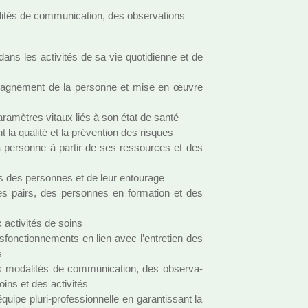
­tés de com­mu­ni­ca­tion, des obser­va­tions
ns les acti­vi­tés de sa vie quo­ti­dienne et de
om­pa­gne­ment de la per­sonne et mise en œuvre
ra­mè­tres vitaux liés à son état de santé
ant la qua­lité et la pré­ven­tion des ris­ques
la per­sonne à partir de ses res­sour­ces et des
ès des per­son­nes et de leur entou­rage
s pairs, des per­son­nes en for­ma­tion et des
 acti­vi­tés de soins
s­fonc­tion­ne­ments en lien avec l’entre­tien des
s
s moda­li­tés de com­mu­ni­ca­tion, des obser­va­
oins et des acti­vi­tés
quipe pluri-pro­fes­sion­nelle en garan­tis­sant la