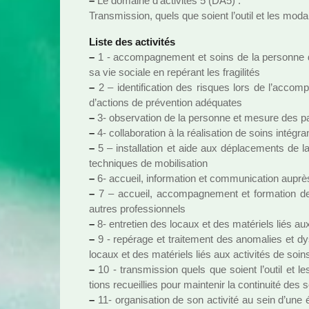
–
Le domaine d’acti­vi­tés 5 (DA5) :
Transmission, quels que soient l’outil et les moda­li
Liste des acti­vi­tés
–
1 - accom­pa­gne­ment et soins de la per­sonne da
sa vie sociale en repé­rant les fra­gi­li­tés
–
2 – iden­ti­fi­ca­tion des ris­ques lors de l’acc
d’actions de pré­ven­tion adé­qua­tes
–
3- obser­va­tion de la per­sonne et mesure des pa
–
4- col­la­bo­ra­tion à la réa­li­sa­tion de soins inté­gr
–
5 – ins­tal­la­tion et aide aux dépla­ce­ments de 
tech­ni­ques de mobi­li­sa­tion
–
6- accueil, infor­ma­tion et com­mu­ni­ca­tion aupr
–
7 – accueil, accom­pa­gne­ment et for­ma­tion de
autres pro­fes­sion­nels
–
8- entre­tien des locaux et des maté­riels liés aux
–
9 - repé­rage et trai­te­ment des ano­ma­lies et dy
locaux et des maté­riels liés aux acti­vi­tés de soin
–
10 - trans­mis­sion quels que soient l’outil et le
tions recueillies pour main­te­nir la conti­nuité des s
–
11- orga­ni­sa­tion de son acti­vité au sein d’une é