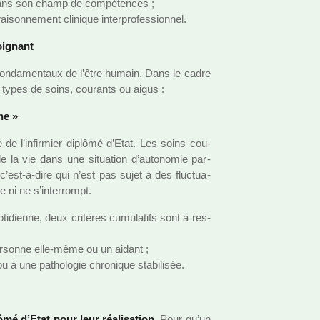
 dans son champ de com­pé­ten­ces ;
­son­ne­ment cli­ni­que inter­pro­fes­sion­nel.
oi­gnant
on­da­men­taux de l’être humain. Dans le cadre
 types de soins, cou­rants ou aigus :
ne »
e de l’infir­mier diplômé d’Etat. Les soins cou­
 de la vie dans une situa­tion d’auto­no­mie par­
c’est-à-dire qui n’est pas sujet à des fluc­tua­
ie ni ne s’inter­rompt.
ti­dienne, deux cri­tè­res cumu­la­tifs sont à res­
 per­sonne elle-même ou un aidant ;
à une patho­lo­gie chro­ni­que sta­bi­li­sée.
ômé d’Etat pour leur réa­li­sa­tion.
Pour qu’un