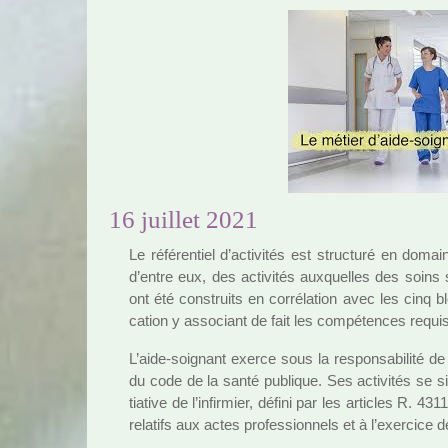
16 juillet 2021
Le réfé­ren­tiel d’acti­vi­tés est struc­turé en doma
d’entre eux, des acti­vi­tés aux­quel­les des soins
ont été cons­truits en cor­ré­la­tion avec les cinq blo
ca­tion y asso­ciant de fait les com­pé­ten­ces requi­ses
L’aide-soi­gnant exerce sous la res­pon­sa­bi­lité de 
du code de la santé publi­que. Ses acti­vi­tés se s
tia­tive de l’infir­mier, défini par les arti­cles R. 
rela­tifs aux actes pro­fes­sion­nels et à l’exer­cice de