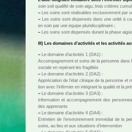
soin soit qua­li­fié de soin aigu, trois cri­tè­res cumu­l
–
Les soins sont réa­li­sa­bles exclu­si­ve­ment par u
–
Les soins sont dis­pen­sés dans une unité à cara
en soin par une équipe plu­ri­dis­ci­pli­naire ;
–
Les soins sont dis­pen­sés durant la phase aigüe
III) Les domai­nes d’acti­vi­tés et les acti­vi­tés a
–
Le domaine d’acti­vi­tés 1 (DA1) :
Accompagnement et soins de la per­sonne dans les a
sociale en repé­rant les fra­gi­li­tés
–
Le domaine d’acti­vi­tés 2 (DA2) :
Appréciation de l’état cli­ni­que de la per­sonne et
tion avec l’infir­mier en inté­grant la qua­lité et la pr
–
Le domaine d’acti­vi­tés 3 (DA3) :
Information et accom­pa­gne­ment des per­son­nes 
des appre­nants
–
Le domaine d’acti­vi­tés 4 (DA4) :
Entretien de l’envi­ron­ne­ment immé­diat de la per
soins, au lieu et aux situa­tions d’inter­ven­tion