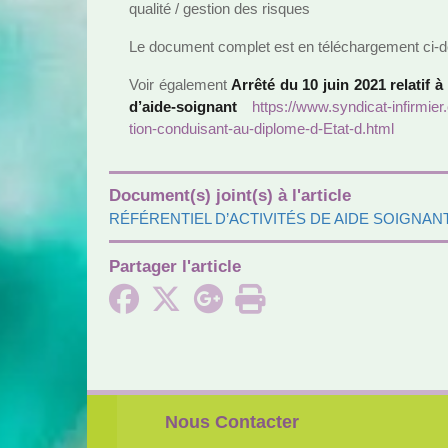
qua­lité / ges­tion des ris­ques
Le docu­ment com­plet est en télé­char­ge­ment ci-d
Voir également
Arrêté du 10 juin 2021 rela­­tif à
d’aide-soi­­gnant
https://www.syn­di­cat-infir­mie
tion-condui­sant-au-diplome-d-Etat-d.html
Document(s) joint(s) à l'article
RÉFÉRENTIEL D’ACTIVITÉS DE AIDE SOIGNANT
Partager l'article
Nous Contacter