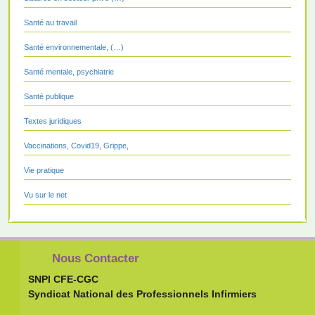
Santé au travail
Santé environnementale, (…)
Santé mentale, psychiatrie
Santé publique
Textes juridiques
Vaccinations, Covid19, Grippe,
Vie pratique
Vu sur le net
Nous Contacter
SNPI CFE-CGC
Syndicat National des Professionnels Infirmiers