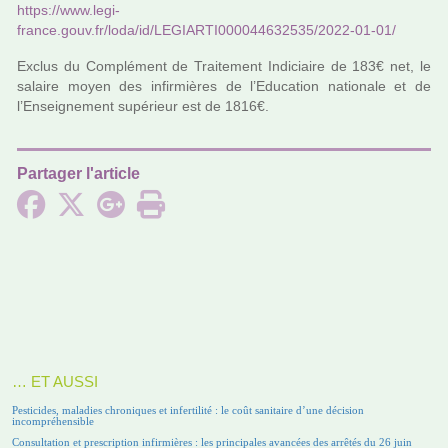
https://www.legi­
france.gouv.fr/loda/id/LEGIARTI000044632535/2022-01-01/
Exclus du Complément de Traitement Indiciaire de 183€ net, le
salaire moyen des infir­miè­res de l’Education natio­nale et de
l’Enseignement supé­rieur est de 1816€.
Partager l'article
… ET AUSSI
Pesticides, maladies chroniques et infertilité : le coût sanitaire d’une décision
incompréhensible
Consultation et prescription infirmières : les principales avancées des arrêtés du 26 juin