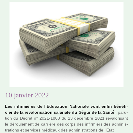
10 janvier 2022
Les infir­miè­res de l’Education Nationale vont enfin béné­fi­
cier de la reva­lo­ri­sa­tion sala­riale du Ségur de la Santé
: paru­
tion du Décret n° 2021-1803 du 23 décem­bre 2021 reva­lo­ri­sant
le dérou­le­ment de car­rière des corps des infir­miers des admi­nis­
tra­tions et ser­vi­ces médi­caux des admi­nis­tra­tions de l’Etat