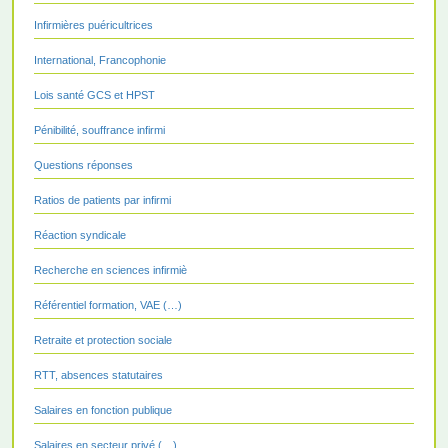
Infirmières puéricultrices
International, Francophonie
Lois santé GCS et HPST
Pénibilité, souffrance infirmi
Questions réponses
Ratios de patients par infirmi
Réaction syndicale
Recherche en sciences infirmiè
Référentiel formation, VAE (…)
Retraite et protection sociale
RTT, absences statutaires
Salaires en fonction publique
Salaires en secteur privé (…)