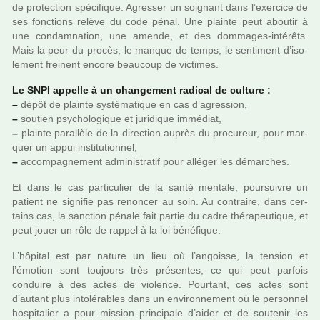
de pro­tec­tion spé­ci­fi­que. Agresser un soi­gnant dans l’exer­cice de
ses fonc­tions relève du code pénal. Une plainte peut abou­tir à
une condam­na­tion, une amende, et des dom­ma­ges-inté­rêts.
Mais la peur du procès, le manque de temps, le sen­ti­ment d’iso­
le­ment frei­nent encore beau­coup de vic­ti­mes.
Le SNPI appelle à un chan­ge­ment radi­cal de culture :
–
dépôt de plainte sys­té­ma­ti­que en cas d’agres­sion,
–
sou­tien psy­cho­lo­gi­que et juri­di­que immé­diat,
–
plainte paral­lèle de la direc­tion auprès du pro­cu­reur, pour mar­
quer un appui ins­ti­tu­tion­nel,
–
accom­pa­gne­ment admi­nis­tra­tif pour allé­ger les démar­ches.
Et dans le cas par­ti­cu­lier de la santé men­tale, pour­sui­vre un
patient ne signi­fie pas renon­cer au soin. Au contraire, dans cer­
tains cas, la sanc­tion pénale fait partie du cadre thé­ra­peu­ti­que, et
peut jouer un rôle de rappel à la loi béné­fi­que.
L’hôpi­tal est par nature un lieu où l’angoisse, la ten­sion et
l’émotion sont tou­jours très pré­sen­tes, ce qui peut par­fois
conduire à des actes de vio­lence. Pourtant, ces actes sont
d’autant plus into­lé­ra­bles dans un envi­ron­ne­ment où le per­son­nel
hos­pi­ta­lier a pour mis­sion prin­ci­pale d’aider et de sou­te­nir les