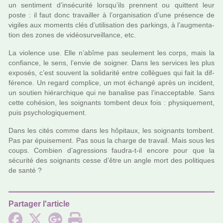
un sen­ti­ment d’insé­cu­rité lorsqu’ils pren­nent ou quit­tent leur
poste : il faut donc tra­vailler à l’orga­ni­sa­tion d’une pré­sence de
vigi­les aux moments clés d’uti­li­sa­tion des par­kings, à l’aug­men­ta­
tion des zones de vidéo­sur­veillance, etc.
La vio­lence use. Elle n’abîme pas seu­le­ment les corps, mais la
confiance, le sens, l’envie de soi­gner. Dans les ser­vi­ces les plus
expo­sés, c’est sou­vent la soli­da­rité entre col­lè­gues qui fait la dif­
fé­rence. Un regard com­plice, un mot échangé après un inci­dent,
un sou­tien hié­rar­chi­que qui ne bana­lise pas l’inac­cep­ta­ble. Sans
cette cohé­sion, les soi­gnants tom­bent deux fois : phy­si­que­ment,
puis psy­cho­lo­gi­que­ment.
Dans les cités comme dans les hôpi­taux, les soi­gnants tom­bent.
Pas par épuisement. Pas sous la charge de tra­vail. Mais sous les
coups. Combien d’agres­sions faudra-t-il encore pour que la
sécu­rité des soi­gnants cesse d’être un angle mort des poli­ti­ques
de santé ?
Partager l'article