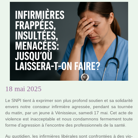
18 mai 2025
Le SNPI tient à expri­mer son plus pro­fond sou­tien et sa soli­da­rité
envers notre consœur infir­mière agres­sée, pen­dant sa tour­née
du matin, par un jeune à Vénissieux, samedi 17 mai. Cet acte de
vio­lence est inac­cep­ta­ble et nous condam­nons fer­me­ment toute
forme d’agres­sion à l’encontre des pro­fes­sion­nels de la santé.
Au quo­ti­dien, les infir­miè­res libé­ra­les sont confron­tées à des vio­