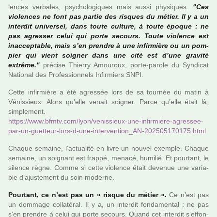
len­ces ver­ba­les, psy­cho­lo­gi­ques mais aussi phy­si­ques.
"Ces
vio­len­ces ne font pas partie des ris­ques du métier. Il y a un
inter­dit uni­ver­sel, dans toute culture, à toute époque : ne
pas agres­ser celui qui porte secours. Toute vio­lence est
inac­cep­ta­ble, mais s’en pren­dre à une infir­mière ou un pom­
pier qui vient soi­gner dans une cité est d’une gra­vité
extrême."
pré­cise Thierry Amouroux, porte-parole du Syndicat
National des Professionnels Infirmiers SNPI.
Cette infir­mière a été agres­sée lors de sa tour­née du matin à
Vénissieux. Alors qu’elle venait soi­gner. Parce qu’elle était là,
sim­ple­ment.
https://www.bfmtv.com/lyon/venis­sieux-une-infir­miere-agres­see-
par-un-guet­teur-lors-d-une-inter­ven­tion_AN-202505170175.html
Chaque semaine, l’actua­lité en livre un nouvel exem­ple. Chaque
semaine, un soi­gnant est frappé, menacé, humi­lié. Et pour­tant, le
silence règne. Comme si cette vio­lence était deve­nue une varia­
ble d’ajus­te­ment du soin moderne.
Pourtant, ce n’est pas un « risque du métier ».
Ce n’est pas
un dom­mage col­la­té­ral. Il y a, un inter­dit fon­da­men­tal : ne pas
s’en pren­dre à celui qui porte secours. Quand cet inter­dit s’effon­