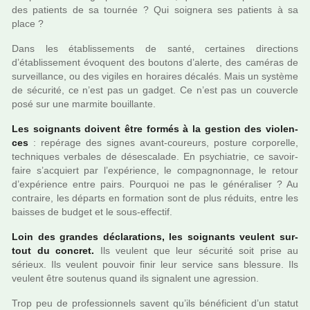
des patients de sa tour­née ? Qui soi­gnera ses patients à sa
place ?
Dans les établissements de santé, cer­tai­nes direc­tions
d’établissement évoquent des bou­tons d’alerte, des camé­ras de
sur­veillance, ou des vigi­les en horai­res déca­lés. Mais un sys­tème
de sécu­rité, ce n’est pas un gadget. Ce n’est pas un cou­ver­cle
posé sur une mar­mite bouillante.
Les soi­gnants doi­vent être formés à la ges­tion des vio­len­
ces
: repé­rage des signes avant-cou­reurs, pos­ture cor­po­relle,
tech­ni­ques ver­ba­les de déses­ca­lade. En psy­chia­trie, ce savoir-
faire s’acquiert par l’expé­rience, le com­pa­gnon­nage, le retour
d’expé­rience entre pairs. Pourquoi ne pas le géné­ra­li­ser ? Au
contraire, les départs en for­ma­tion sont de plus réduits, entre les
bais­ses de budget et le sous-effec­tif.
Loin des gran­des décla­ra­tions, les soi­gnants veu­lent sur­
tout du concret.
Ils veu­lent que leur sécu­rité soit prise au
sérieux. Ils veu­lent pou­voir finir leur ser­vice sans bles­sure. Ils
veu­lent être sou­te­nus quand ils signa­lent une agres­sion.
Trop peu de pro­fes­sion­nels savent qu’ils béné­fi­cient d’un statut