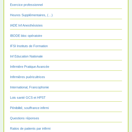
Exercice professionnel
Heures Supplémentaires, (…)
IADE Inf Anesthésistes
IBODE bloc opératoire
IFSI Instituts de Formation
Inf Education Nationale
Infirmière Pratique Avancée
Infirmières puéricultrices
International, Francophonie
Lois santé GCS et HPST
Pénibilité, souffrance infirmi
Questions réponses
Ratios de patients par infirmi