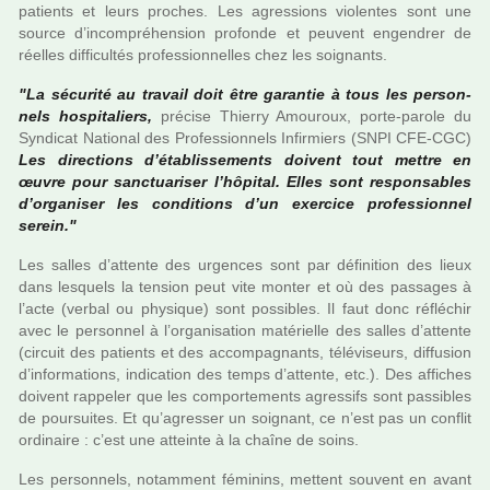
patients et leurs pro­ches. Les agres­sions vio­len­tes sont une
source d’incom­pré­hen­sion pro­fonde et peu­vent engen­drer de
réel­les dif­fi­cultés pro­fes­sion­nel­les chez les soi­gnants.
"La sécu­rité au tra­vail doit être garan­tie à tous les per­son­
nels hos­pi­ta­liers,
pré­cise Thierry Amouroux, porte-parole du
Syndicat National des Professionnels Infirmiers (SNPI CFE-CGC)
Les direc­tions d’établissements doi­vent tout mettre en
œuvre pour sanc­tua­ri­ser l’hôpi­tal. Elles sont res­pon­sa­bles
d’orga­ni­ser les condi­tions d’un exer­cice pro­fes­sion­nel
serein."
Les salles d’attente des urgen­ces sont par défi­ni­tion des lieux
dans les­quels la ten­sion peut vite monter et où des pas­sa­ges à
l’acte (verbal ou phy­si­que) sont pos­si­bles. Il faut donc réflé­chir
avec le per­son­nel à l’orga­ni­sa­tion maté­rielle des salles d’attente
(cir­cuit des patients et des accom­pa­gnants, télé­vi­seurs, dif­fu­sion
d’infor­ma­tions, indi­ca­tion des temps d’attente, etc.). Des affi­ches
doi­vent rap­pe­ler que les com­por­te­ments agres­sifs sont pas­si­bles
de pour­sui­tes. Et qu’agres­ser un soi­gnant, ce n’est pas un conflit
ordi­naire : c’est une atteinte à la chaîne de soins.
Les per­son­nels, notam­ment fémi­nins, met­tent sou­vent en avant