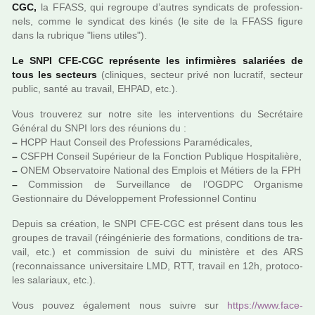
CGC,
la FFASS, qui regroupe d’autres syn­di­cats de pro­fes­sion­
nels, comme le syn­di­cat des kinés (le site de la FFASS figure
dans la rubri­que "liens utiles").
Le SNPI CFE-CGC repré­sente les infir­miè­res sala­riées de
tous les sec­teurs
(cli­ni­ques, sec­teur privé non lucra­tif, sec­teur
public, santé au tra­vail, EHPAD, etc.).
Vous trou­ve­rez sur notre site les inter­ven­tions du Secrétaire
Général du SNPI lors des réu­nions du :
–
HCPP Haut Conseil des Professions Paramédicales,
–
CSFPH Conseil Supérieur de la Fonction Publique Hospitalière,
–
ONEM Observatoire National des Emplois et Métiers de la FPH
–
Commission de Surveillance de l’OGDPC Organisme
Gestionnaire du Développement Professionnel Continu
Depuis sa créa­tion, le SNPI CFE-CGC est pré­sent dans tous les
grou­pes de tra­vail (réin­gé­nie­rie des for­ma­tions, condi­tions de tra­
vail, etc.) et com­mis­sion de suivi du minis­tère et des ARS
(reconnais­sance uni­ver­si­taire LMD, RTT, tra­vail en 12h, pro­to­co­
les sala­riaux, etc.).
Vous pouvez également nous suivre sur
https://www.face­