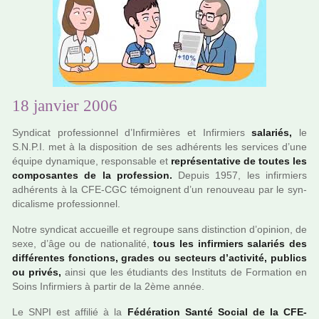
18 janvier 2006
Syndicat pro­fes­sion­nel d’Infirmières et Infirmiers
sala­riés,
le
S.N.P.I. met à la dis­po­si­tion de ses adhé­rents les ser­vi­ces d’une
équipe dyna­mi­que, res­pon­sa­ble et
repré­sen­ta­tive de toutes les
com­po­san­tes de la pro­fes­sion.
Depuis 1957, les infir­miers
adhé­rents à la CFE-CGC témoi­gnent d’un renou­veau par le syn­
di­ca­lisme pro­fes­sion­nel.
Notre syn­di­cat accueille et regroupe sans dis­tinc­tion d’opi­nion, de
sexe, d’âge ou de natio­na­lité,
tous les infir­miers sala­riés des
dif­fé­ren­tes fonc­tions, grades ou sec­teurs d’acti­vité, publics
ou privés,
ainsi que les étudiants des Instituts de Formation en
Soins Infirmiers à partir de la 2ème année.
Le SNPI est affi­lié à la
Fédération Santé Social de la CFE-