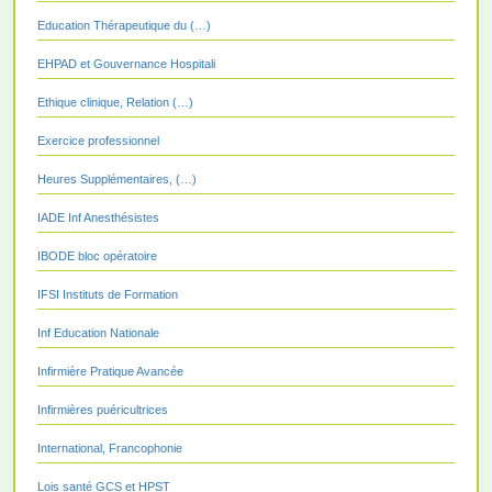
Education Thérapeutique du (…)
EHPAD et Gouvernance Hospitali
Ethique clinique, Relation (…)
Exercice professionnel
Heures Supplémentaires, (…)
IADE Inf Anesthésistes
IBODE bloc opératoire
IFSI Instituts de Formation
Inf Education Nationale
Infirmière Pratique Avancée
Infirmières puéricultrices
International, Francophonie
Lois santé GCS et HPST