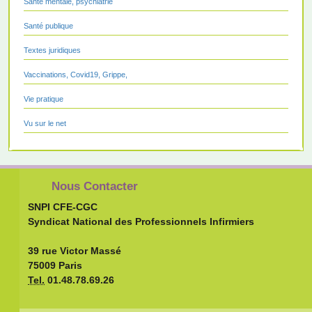
Santé mentale, psychiatrie
Santé publique
Textes juridiques
Vaccinations, Covid19, Grippe,
Vie pratique
Vu sur le net
Nous Contacter
SNPI CFE-CGC
Syndicat National des Professionnels Infirmiers
39 rue Victor Massé
75009 Paris
Tel.
01.48.78.69.26