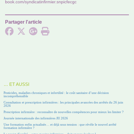
book.com/syn­di­ca­tin­fir­mier.snpic­fecgc
Partager l'article
… ET AUSSI
Pesticides, maladies chroniques et infertilité : le coût sanitaire d’une décision
incompréhensible
Consultation et prescription infirmières : les principales avancées des arrêtés du 26 juin
2026
Prescription infirmière : reconnaître de nouvelles compétences pour mieux les limiter ?
Journée internationale des infirmières JII 2026
Une formation enfin actualisée… et déjà sous tension : que révèle le nouvel arrêté
formation infirmière ?
Le projet d’arrêté « actes et soins infirmiers » doit encore évoluer !