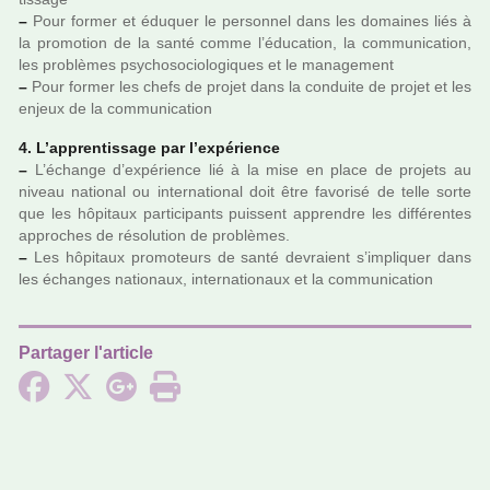
–
Pour former et éduquer le per­son­nel dans les domai­nes liés à
la pro­mo­tion de la santé comme l’éducation, la com­mu­ni­ca­tion,
les pro­blè­mes psy­cho­so­cio­lo­gi­ques et le mana­ge­ment
–
Pour former les chefs de projet dans la conduite de projet et les
enjeux de la com­mu­ni­ca­tion
4. L’appren­tis­sage par l’expé­rience
–
L’échange d’expé­rience lié à la mise en place de pro­jets au
niveau natio­nal ou inter­na­tio­nal doit être favo­risé de telle sorte
que les hôpi­taux par­ti­ci­pants puis­sent appren­dre les dif­fé­ren­tes
appro­ches de réso­lu­tion de pro­blè­mes.
–
Les hôpi­taux pro­mo­teurs de santé devraient s’impli­quer dans
les échanges natio­naux, inter­na­tio­naux et la com­mu­ni­ca­tion
Partager l'article