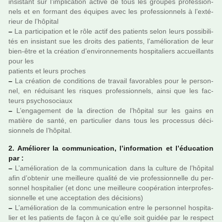
insis­tant sur l’impli­ca­tion active de tous les grou­pes pro­fes­sion­
nels et en for­mant des équipes avec les pro­fes­sion­nels à l’exté­
rieur de l’hôpi­tal
–
La par­ti­ci­pa­tion et le rôle actif des patients selon leurs pos­si­bi­li­
tés en insis­tant sue les droits des patients, l’amé­lio­ra­tion de leur
bien-être et la créa­tion d’envi­ron­ne­ments hos­pi­ta­liers accueillants
pour les
patients et leurs pro­ches
–
La créa­tion de condi­tions de tra­vail favo­ra­bles pour le per­son­
nel, en rédui­sant les ris­ques pro­fes­sion­nels, ainsi que les fac­
teurs psy­cho­so­ciaux
–
L’enga­ge­ment de la direc­tion de l’hôpi­tal sur les gains en
matière de santé, en par­ti­cu­lier dans tous les pro­ces­sus déci­
sion­nels de l’hôpi­tal.
2. Améliorer la com­mu­ni­ca­tion, l’infor­ma­tion et l’éducation
par :
–
L’amé­lio­ra­tion de la com­mu­ni­ca­tion dans la culture de l’hôpi­tal
afin d’obte­nir une meilleure qua­lité de vie pro­fes­sion­nelle du per­
son­nel hos­pi­ta­lier (et donc une meilleure coo­pé­ra­tion inter­pro­fes­
sion­nelle et une accep­ta­tion des déci­sions)
–
L’amé­lio­ra­tion de la com­mu­ni­ca­tion entre le per­son­nel hos­pi­ta­
lier et les patients de façon à ce qu’elle soit guidée par le res­pect