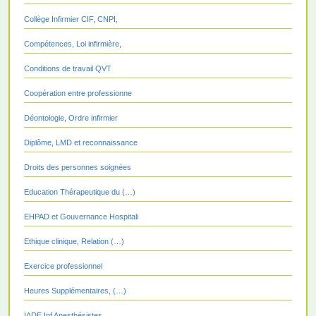
Collège Infirmier CIF, CNPI,
Compétences, Loi infirmière,
Conditions de travail QVT
Coopération entre professionne
Déontologie, Ordre infirmier
Diplôme, LMD et reconnaissance
Droits des personnes soignées
Education Thérapeutique du (…)
EHPAD et Gouvernance Hospitali
Ethique clinique, Relation (…)
Exercice professionnel
Heures Supplémentaires, (…)
IADE Inf Anesthésistes