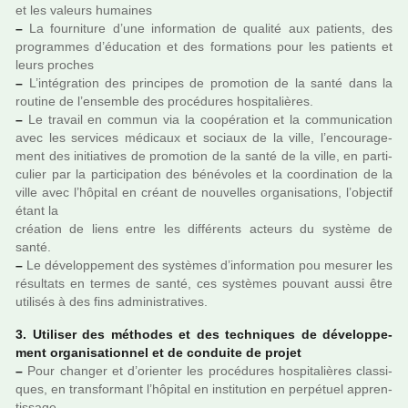
et les valeurs humai­nes
–
La four­ni­ture d’une infor­ma­tion de qua­lité aux patients, des
pro­gram­mes d’éducation et des for­ma­tions pour les patients et
leurs pro­ches
–
L’inté­gra­tion des prin­ci­pes de pro­mo­tion de la santé dans la
rou­tine de l’ensem­ble des pro­cé­du­res hos­pi­ta­liè­res.
–
Le tra­vail en commun via la coo­pé­ra­tion et la com­mu­ni­ca­tion
avec les ser­vi­ces médi­caux et sociaux de la ville, l’encou­ra­ge­
ment des ini­tia­ti­ves de pro­mo­tion de la santé de la ville, en par­ti­
cu­lier par la par­ti­ci­pa­tion des béné­vo­les et la coor­di­na­tion de la
ville avec l’hôpi­tal en créant de nou­vel­les orga­ni­sa­tions, l’objec­tif
étant la
créa­tion de liens entre les dif­fé­rents acteurs du sys­tème de
santé.
–
Le déve­lop­pe­ment des sys­tè­mes d’infor­ma­tion pou mesu­rer les
résul­tats en termes de santé, ces sys­tè­mes pou­vant aussi être
uti­li­sés à des fins admi­nis­tra­ti­ves.
3. Utiliser des métho­des et des tech­ni­ques de déve­lop­pe­
ment orga­ni­sa­tion­nel et de conduite de projet
–
Pour chan­ger et d’orien­ter les pro­cé­du­res hos­pi­ta­liè­res clas­si­
ques, en trans­for­mant l’hôpi­tal en ins­ti­tu­tion en per­pé­tuel appren­
tis­sage