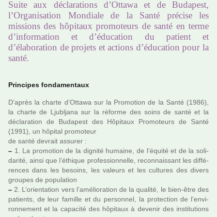
Suite aux déclarations d’Ottawa et de Budapest,
l’Organisation Mondiale de la Santé précise les
missions des hôpitaux promoteurs de santé en terme
d’information et d’éducation du patient et
d’élaboration de projets et actions d’éducation pour la
santé.
Principes fon­da­men­taux
D’après la charte d’Ottawa sur la Promotion de la Santé (1986),
la charte de Ljubljana sur la réforme des soins de santé et la
décla­ra­tion de Budapest des Hôpitaux Promoteurs de Santé
(1991), un hôpi­tal pro­mo­teur
de santé devrait assu­rer :
–
1. La pro­mo­tion de la dignité humaine, de l’équité et de la soli­
da­rité, ainsi que l’éthique pro­fes­sion­nelle, reconnais­sant les dif­fé­
ren­ces dans les besoins, les valeurs et les cultu­res des divers
grou­pes de popu­la­tion
–
2. L’orien­ta­tion vers l’amé­lio­ra­tion de la qua­lité, le bien-être des
patients, de leur famille et du per­son­nel, la pro­tec­tion de l’envi­
ron­ne­ment et la capa­cité des hôpi­taux à deve­nir des ins­ti­tu­tions