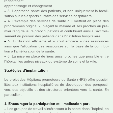
recher­chant
appren­tis­sage et chan­ge­ment.
–
3. L’appro­che santé des patients, et non uni­que­ment la foca­li­
sa­tion sur les aspects cura­tifs des ser­vi­ces hos­pi­ta­liers.
–
4. L’exem­ple des ser­vi­ces de santé qui met­tent en place des
pro­gram­mes ori­gi­naux, pla­çant le malade et ses pro­ches au pre­
mier rang de leurs préoc­cu­pa­tions et contri­buant ainsi à l’accrois­
se­ment du pou­voir des patients dans l’ins­ti­tu­tion hos­pi­ta­lière.
–
5. L’uti­li­sa­tion effi­ciente et « coût effi­cace » des res­sour­ces
ainsi que l’allo­ca­tion des res­sour­ces sur la base de la contri­bu­
tion à l’amé­lio­ra­tion de la santé.
–
6. La mise en place de liens aussi pro­ches que pos­si­ble entre
l’hôpi­tal, les autres niveaux du sys­tème de soins et la ville.
Stratégies d’implan­ta­tion
Le projet des Hôpitaux pro­mo­teurs de Santé (HPS) offre pos­si­bi­
li­tés aux ins­ti­tu­tions hos­pi­ta­liè­res de déve­lop­per des pers­pec­ti­
ves, des objec­tifs et des struc­tu­res orien­tées vers la santé. En
par­ti­cu­lier :
1. Encourager la par­ti­ci­pa­tion et l’impli­ca­tion par :
–
Les grou­pes de tra­vail s’inté­res­sant à la santé dans l’hôpi­tal, en