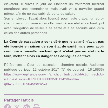
élévateur. Il sui­vait le jour de l’inci­dent un trai­te­ment médi­cal
entraî­nant une som­no­lence mais avait voulu tra­vailler quand
même, afin de ne pas subir de perte de salaire.
Son employeur l’avait alors licen­cié pour faute grave, lui repro­
chant d’avoir conti­nué à tra­vailler malgré son état et sachant qu’il
avait l’obli­ga­tion de veiller à sa santé et à sa sécu­rité ainsi qu’à
celles des autres per­son­nes.
La Cour de cas­sa­tion a consi­déré que le sala­rié n’avait pas
été licen­cié en raison de son état de santé mais pour avoir
conti­nué à tra­vailler sachant qu’il n’était pas en état de le
faire, met­tant alors en danger ses col­lè­gues de tra­vail.
Références : Cour de cas­sa­tion, cham­bre sociale, Audience
publi­que du jeudi 12 octo­bre 2017 (N° de pour­voi : 16-18836)
https://www.legi­france.gouv.fr/affi­ch­Ju­ri­Judi.do?oldAc­tion=rech­Ju­
ri­Judi&idTexte=JURITEXT000035811142&fas­tRe­
qId=1706821590&fast­Pos=1
Partager l'article