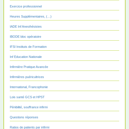
Exercice professionnel
Heures Supplémentaires, (…)
IADE Inf Anesthésistes
IBODE bloc opératoire
IFSI Instituts de Formation
Inf Education Nationale
Infirmière Pratique Avancée
Infirmières puéricultrices
International, Francophonie
Lois santé GCS et HPST
Pénibilité, souffrance infirmi
Questions réponses
Ratios de patients par infirmi