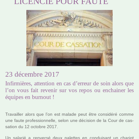
LICENCIÉ POUR FAUTE
23 décembre 2017
Infirmières, attention en cas d’erreur de soin alors que
l’on vous fait revenir sur vos repos ou enchainer les
équipes en burnout !
Travailler alors que l’on est malade peut être consi­déré comme
une faute pro­fes­sion­nelle, selon une déci­sion de la Cour de cas­
sa­tion du 12 octo­bre 2017.
Un sala­rié a ren­versé deux palet­tes en condui­sant un cha­riot