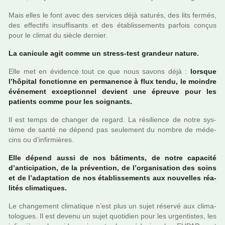
Mais elles le font avec des ser­vi­ces déjà satu­rés, des lits fermés,
des effec­tifs insuf­fi­sants et des établissements par­fois conçus
pour le climat du siècle der­nier.
La cani­cule agit comme un stress-test gran­deur nature.
Elle met en évidence tout ce que nous savons déjà :
lors­que
l’hôpi­tal fonc­tionne en per­ma­nence à flux tendu, le moin­dre
événement excep­tion­nel devient une épreuve pour les
patients comme pour les soi­gnants.
Il est temps de chan­ger de regard. La rési­lience de notre sys­
tème de santé ne dépend pas seu­le­ment du nombre de méde­
cins ou d’infir­miè­res.
Elle dépend aussi de nos bâti­ments, de notre capa­cité
d’anti­ci­pa­tion, de la pré­ven­tion, de l’orga­ni­sa­tion des soins
et de l’adap­ta­tion de nos établissements aux nou­vel­les réa­
li­tés cli­ma­ti­ques.
Le chan­ge­ment cli­ma­ti­que n’est plus un sujet réservé aux cli­ma­
to­lo­gues. Il est devenu un sujet quo­ti­dien pour les urgen­tis­tes, les