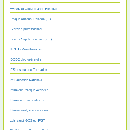
EHPAD et Gouvernance Hospitali
Ethique clinique, Relation (…)
Exercice professionnel
Heures Supplémentaires, (…)
IADE Inf Anesthésistes
IBODE bloc opératoire
IFSI Instituts de Formation
Inf Education Nationale
Infirmière Pratique Avancée
Infirmières puéricultrices
International, Francophonie
Lois santé GCS et HPST