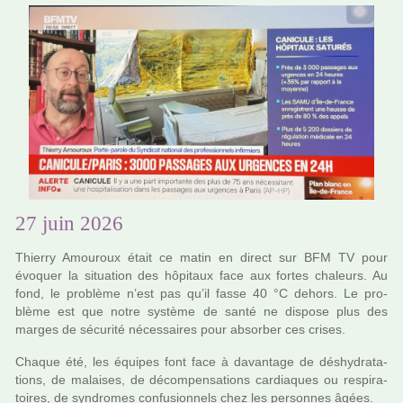
27 juin 2026
Thierry Amouroux était ce matin en direct sur BFM TV pour
évoquer la situa­tion des hôpi­taux face aux fortes cha­leurs. Au
fond, le pro­blème n’est pas qu’il fasse 40 °C dehors. Le pro­
blème est que notre sys­tème de santé ne dis­pose plus des
marges de sécu­rité néces­sai­res pour absor­ber ces crises.
Chaque été, les équipes font face à davan­tage de déshy­dra­ta­
tions, de malai­ses, de décom­pen­sa­tions car­dia­ques ou res­pi­ra­
toi­res, de syn­dro­mes confu­sion­nels chez les per­son­nes âgées.