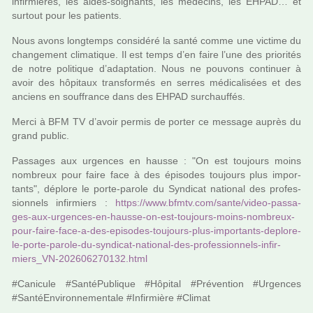
infir­miè­res, les aides-soi­gnants, les méde­cins, les EHPAD… et
sur­tout pour les patients.
Nous avons long­temps consi­déré la santé comme une vic­time du
chan­ge­ment cli­ma­ti­que. Il est temps d’en faire l’une des prio­ri­tés
de notre poli­ti­que d’adap­ta­tion. Nous ne pou­vons conti­nuer à
avoir des hôpi­taux trans­for­més en serres médi­ca­li­sées et des
anciens en souf­france dans des EHPAD sur­chauf­fés.
Merci à BFM TV d’avoir permis de porter ce mes­sage auprès du
grand public.
Passages aux urgen­ces en hausse : "On est tou­jours moins
nom­breux pour faire face à des épisodes tou­jours plus impor­
tants", déplore le porte-parole du Syndicat natio­nal des pro­fes­
sion­nels infir­miers :
https://www.bfmtv.com/sante/video-pas­sa­
ges-aux-urgen­ces-en-hausse-on-est-tou­jours-moins-nom­breux-
pour-faire-face-a-des-epi­so­des-tou­jours-plus-impor­tants-deplore-
le-porte-parole-du-syn­di­cat-natio­nal-des-pro­fes­sion­nels-infir­
miers_VN-202606270132.html
#Ca­ni­cule #San­té­Pu­bli­que #Hô­pi­tal #Pré­ven­tion #Ur­gen­ces
#San­téEn­vi­ron­ne­men­tale #In­fir­mière #Cli­mat