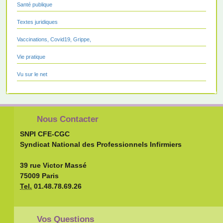
Santé publique
Textes juridiques
Vaccinations, Covid19, Grippe,
Vie pratique
Vu sur le net
Nous Contacter
SNPI CFE-CGC
Syndicat National des Professionnels Infirmiers
39 rue Victor Massé
75009 Paris
Tel.
01.48.78.69.26
Vos Questions