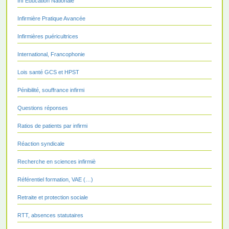
Inf Education Nationale
Infirmière Pratique Avancée
Infirmières puéricultrices
International, Francophonie
Lois santé GCS et HPST
Pénibilité, souffrance infirmi
Questions réponses
Ratios de patients par infirmi
Réaction syndicale
Recherche en sciences infirmiè
Référentiel formation, VAE (…)
Retraite et protection sociale
RTT, absences statutaires