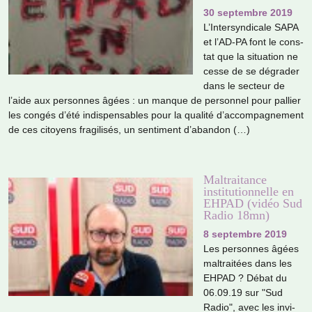
30 septembre 2019
L’Intersyndicale SAPA
et l’AD-PA font le cons­
tat que la situa­tion ne
cesse de se dégra­der
dans le sec­teur de
l’aide aux per­son­nes âgées : un manque de per­son­nel pour pal­lier
les congés d’été indis­pen­sa­bles pour la qua­lité d’accom­pa­gne­ment
de ces citoyens fra­gi­li­sés, un sen­ti­ment d’aban­don (…)
Maltraitance
institutionnelle en
EHPAD (vidéo Sud
Radio 18mn)
8 septembre 2019
Les per­son­nes âgées
mal­trai­tées dans les
EHPAD ? Débat du
06.09.19 sur "Sud
Radio", avec les invi­