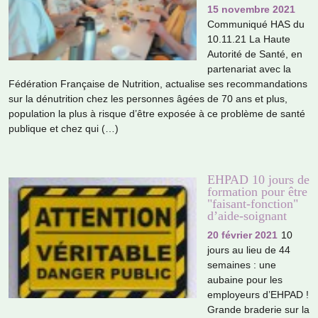
15 novembre 2021
Communiqué HAS du
10.11.21 La Haute
Autorité de Santé, en
par­te­na­riat avec la
Fédération Française de Nutrition, actua­lise ses recom­man­da­tions
sur la dénu­tri­tion chez les per­son­nes âgées de 70 ans et plus,
popu­la­tion la plus à risque d’être expo­sée à ce pro­blème de santé
publi­que et chez qui (…)
EHPAD 10 jours de
formation pour être
"faisant-fonction"
d’aide-soignant
20 février 2021
10
jours au lieu de 44
semai­nes : une
aubaine pour les
employeurs d’EHPAD !
Grande bra­de­rie sur la