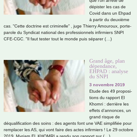
que l’on arrête de
dépis­ter les cas de
Covid dans un Ehpad
à partir du deuxième
cas. "Cette doc­trine est cri­mi­nelle" , juge Thierry Amouroux, porte-
parole du Syndicat natio­nal des pro­fes­sion­nels infir­miers SNPI
CFE-CGC. "Il faut tester tout le monde puis sépa­rer (…)
Grand âge, plan
dépendance,
EHPAD : analyse
du SNPI
3 novembre 2019
Etude des 49 pro­po­si­
tions du rap­port El
Khomri : der­rière les
effets d’annon­ces, un
grand risque de
déqua­li­fi­ca­tion des soins : des agents font une VAE sim­pli­fiée pour
rem­pla­cer les AS, qui vont faire des actes infir­miers ! Le 29 octo­bre
2019, Myriam EL KHOMRI a rendu son rap­port sur (…)