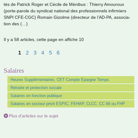
tés de Patrick Roger et Cécile de Ménibus : Thierry Amouroux
(porte-parole du syn­di­cat natio­nal des pro­fes­sion­nels infir­miers
SNPI CFE-CGC) Romain Gizolme (direc­teur de l’AD-PA, asso­cia­
tion des (…)
Il y a 58 articles, cette page en affiche 10
1
2
3
4
5
6
Salaires
Heures Supplémentaires, CET Compte Epargne Temps
Retraite et protection sociale
Salaires en fonction publique
Salaires en secteur privé ESPIC, FEHAP, CLCC, CC 66 ou FHP
Plus d'articles sur le sujet