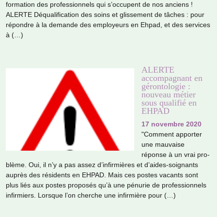
for­ma­tion des pro­fes­sion­nels qui s’occu­pent de nos anciens !
ALERTE Déqualification des soins et glis­se­ment de tâches : pour
répon­dre à la demande des employeurs en Ehpad, et des ser­vi­ces
à (…)
ALERTE
accompagnant en
gérontologie :
nouveau métier
sous qualifié en
EHPAD
17 novembre 2020
"Comment appor­ter
une mau­vaise
réponse à un vrai pro­
blème. Oui, il n’y a pas assez d’infir­miè­res et d’aides-soi­gnants
auprès des rési­dents en EHPAD. Mais ces postes vacants sont
plus liés aux postes pro­po­sés qu’à une pénu­rie de pro­fes­sion­nels
infir­miers. Lorsque l’on cher­che une infir­mière pour (…)