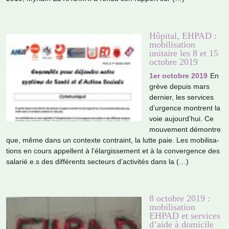
Hôpital, EHPAD :
mobilisation
unitaire les 8 et 15
octobre 2019
1er octobre 2019
En
grève depuis mars
der­nier, les ser­vi­ces
d’urgence mon­trent la
voie aujourd’hui. Ce
mou­ve­ment démon­tre
que, même dans un contexte contraint, la lutte paie. Les mobi­li­sa­
tions en cours appel­lent à l’élargissement et à la conver­gence des
sala­rié.e.s des dif­fé­rents sec­teurs d’acti­vi­tés dans la (…)
8 octobre 2019 :
mobilisation
EHPAD et services
d’aide à domicile