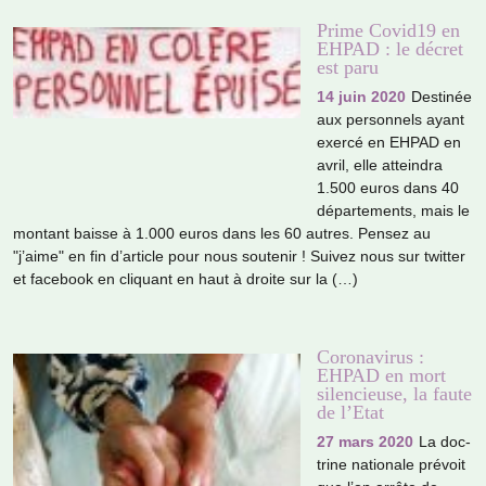
Prime Covid19 en
EHPAD : le décret
est paru
14 juin 2020
Destinée
aux per­son­nels ayant
exercé en EHPAD en
avril, elle attein­dra
1.500 euros dans 40
dépar­te­ments, mais le
mon­tant baisse à 1.000 euros dans les 60 autres. Pensez au
"j’aime" en fin d’arti­cle pour nous sou­te­nir ! Suivez nous sur twit­ter
et face­book en cli­quant en haut à droite sur la (…)
Coronavirus :
EHPAD en mort
silencieuse, la faute
de l’Etat
27 mars 2020
La doc­
trine natio­nale pré­voit