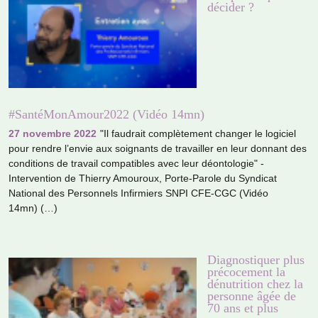
décider ?
#SantéMonAmour2022 (Vidéo 14mn)
27 novembre 2022
"Il fau­drait com­plè­te­ment chan­ger le logi­ciel
pour rendre l’envie aux soi­gnants de tra­vailler en leur don­nant des
condi­tions de tra­vail com­pa­ti­bles avec leur déon­to­lo­gie" -
Intervention de Thierry Amouroux, Porte-Parole du Syndicat
National des Personnels Infirmiers SNPI CFE-CGC (Vidéo
14mn) (…)
Diagnostiquer plus
précocement la
dénutrition chez la
personne âgée de
70 ans et plus