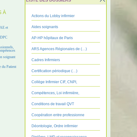
LISTE DES DOSSIERS
S À
Actions du Lobby infirmier
Aides soignants
VAE et
e DPC
AP-HP hôpitaux de Paris
ssionnels,
ARS Agences Régionales de (…)
compétences
on soignant
Cadres Infirmiers
 du Patient
Certification périodique (…)
Collège Infirmier CIF, CNPI,
Compétences, Loi infirmière,
Conditions de travail QVT
Coopération entre professionne
Déontologie, Ordre infirmier