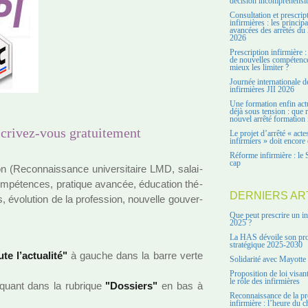
décision incompréhensi
Consultation et prescrip
infirmières : les principa
avancées des arrêtés du 
2026
Prescription infirmière :
de nouvelles compétenc
mieux les limiter ?
Journée internationale d
infirmières JII 2026
Une formation enfin act
déjà sous tension : que r
nouvel arrêté formation 
nscrivez-vous gratuitement
Le projet d’arrêté « acte
infirmiers » doit encore 
Réforme infirmière : le 
cap
n (Reconnaissance uni­ver­si­taire LMD, salai­
m­pé­ten­ces, pra­ti­que avan­cée, éducation thé­
DERNIERS AR
rs, évolution de la pro­fes­sion, nou­velle gou­ver­
Que peut prescrire un in
2025 ?
La HAS dévoile son pro
stratégique 2025-2030
te l’actua­lité"
à gauche dans la barre verte
Solidarité avec Mayotte
Proposition de loi visant
le rôle des infirmières
­quant dans la rubri­que
"Dossiers"
en bas à
Reconnaissance de la pr
infirmière : l’heure du c