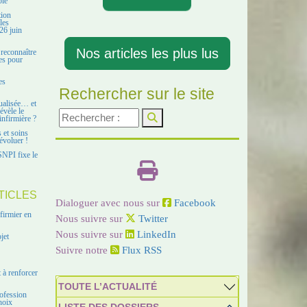
ble
tion
les
26 juin
Nos articles les plus lus
 reconnaître
es pour
es
Rechercher sur le site
ualisée… et
évèle le
infirmière ?
s et soins
évoluer !
SNPI fixe le
TICLES
Dialoguer avec nous sur
Facebook
firmier en
Nous suivre sur
Twitter
Nous suivre sur
LinkedIn
jet
Suivre notre
Flux RSS
 à renforcer
TOUTE L’ACTUALITÉ
ofession
hoix