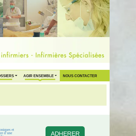
OSSIERS
AGIR ENSEMBLE
NOUS CONTACTER
oniques et
ADHERER
aire d’une