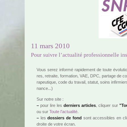
11 mars 2010
Pour suivre l’actualité professionnelle i
Vous serez informé rapi­de­ment de toute évolutio
res, retraite, for­ma­tion, VAE, DPC, par­tage de co
ra­peu­ti­que, code du tra­vail, statut, soins infir­mie
nance...)
Sur notre site :
–
pour lire les
der­niers arti­cles
, cli­quer sur
"Tou
ou sur
Toute l’actua­lité
.
–
les
dos­siers de fond
sont acces­si­bles en cli
droite de votre écran.