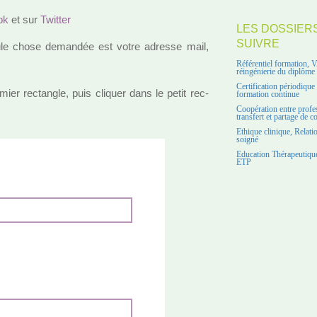
ok
et sur
Twitter
LES DOSSIER
SUIVRE
a seule chose deman­dée est votre adresse mail,
Référentiel formation, 
réingénierie du diplôme
Certification périodiqu
er rec­tan­gle, puis cli­quer dans le petit rec­
formation continue
Coopération entre profe
transfert et partage de 
Ethique clinique, Relati
soigné
Education Thérapeutique
ETP