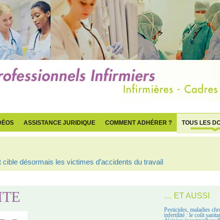
DÉOS
ASSISTANCE JURIDIQUE
COMMENT ADHÉRER ?
TOUS LES D
cible désormais les victimes d’accidents du travail
ITE
… ET AUSSI
Pesticides, maladies chr
infertilité : le coût sanit