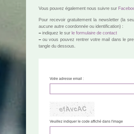
Vous pouvez également nous suivre sur
Facebo
Pour rece­voir gra­tui­te­ment la news­let­ter (l
aucune autre coor­don­née ou iden­ti­fi­ca­tion) :
–
indi­quez le sur
le for­mu­laire de contact
–
ou vous pouvez ren­trer votre mail dans le pre­mi
tan­gle du des­sous.