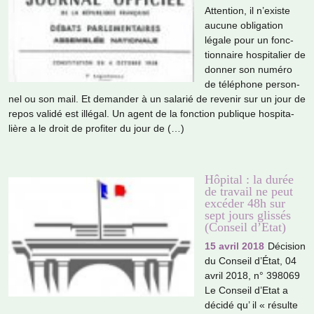
Attention, il n’existe
aucune obli­ga­tion
légale pour un fonc­
tion­naire hos­pi­ta­lier de
donner son numéro
de télé­phone per­son­
nel ou son mail. Et deman­der à un sala­rié de reve­nir sur un jour de
repos validé est illé­gal. Un agent de la fonc­tion publi­que hos­pi­ta­
lière a le droit de pro­fi­ter du jour de (…)
Hôpital : la durée
de travail ne peut
excéder 48h sur
sept jours glissés
(Conseil d’Etat)
15 avril 2018
Décision
du Conseil d’État, 04
avril 2018, n° 398069
Le Conseil d’Etat a
décidé qu’ il « résulte