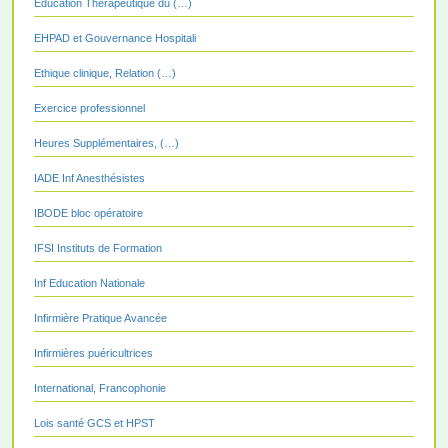
Education Thérapeutique du (…)
EHPAD et Gouvernance Hospitali
Ethique clinique, Relation (…)
Exercice professionnel
Heures Supplémentaires, (…)
IADE Inf Anesthésistes
IBODE bloc opératoire
IFSI Instituts de Formation
Inf Education Nationale
Infirmière Pratique Avancée
Infirmières puéricultrices
International, Francophonie
Lois santé GCS et HPST