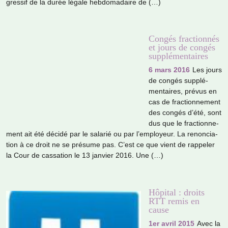
gres­sif de la durée légale heb­do­ma­daire de (…)
Congés fractionnés
et jours de congés
supplémentaires
6 mars 2016
Les jours
de congés sup­plé­
men­tai­res, prévus en
cas de frac­tion­ne­ment
des congés d’été, sont
dus que le frac­tion­ne­
ment ait été décidé par le sala­rié ou par l’employeur. La renon­cia­
tion à ce droit ne se pré­sume pas. C’est ce que vient de rap­pe­ler
la Cour de cas­sa­tion le 13 jan­vier 2016. Une (…)
Hôpital : droits
RTT remis en
cause
1er avril 2015
Avec la