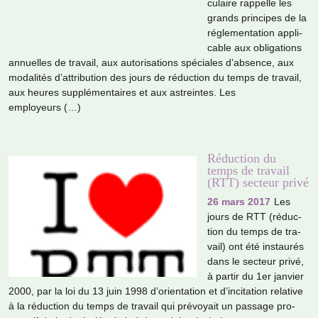
cu­laire rap­pelle les
grands prin­ci­pes de la
régle­men­ta­tion appli­
ca­ble aux obli­ga­tions
annuel­les de tra­vail, aux auto­ri­sa­tions spé­cia­les d’absence, aux
moda­li­tés d’attri­bu­tion des jours de réduc­tion du temps de tra­vail,
aux heures sup­plé­men­tai­res et aux astrein­tes. Les
employeurs (…)
Réduction du
temps de travail
(RTT) secteur privé
26 mars 2017
Les
jours de RTT (réduc­
tion du temps de tra­
vail) ont été ins­tau­rés
dans le sec­teur privé,
à partir du 1er jan­vier
2000, par la loi du 13 juin 1998 d’orien­ta­tion et d’inci­ta­tion rela­tive
à la réduc­tion du temps de tra­vail qui pré­voyait un pas­sage pro­