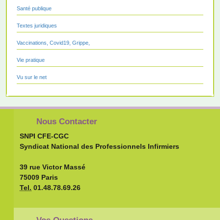
Santé publique
Textes juridiques
Vaccinations, Covid19, Grippe,
Vie pratique
Vu sur le net
Nous Contacter
SNPI CFE-CGC
Syndicat National des Professionnels Infirmiers
39 rue Victor Massé
75009 Paris
Tel.
01.48.78.69.26