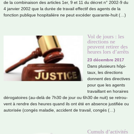
de la com­bi­nai­son des arti­cles 1er, 9 et 11 du décret n° 2002-9 du
4 jan­vier 2002 que la durée de tra­vail effec­tif des agents de la
fonc­tion publi­que hos­pi­ta­lière ne peut excé­der qua­rante-huit (…)
Vol de jours : les
directions ne
peuvent retirer des
heures lors d’arrêts
23 décembre 2017
Dans plu­sieurs hôpi­
taux, les direc­tions
don­nent des direc­ti­ves
pour que les agents
tra­vaillant en horai­res
déro­ga­toi­res (au-delà de 7h30 de jour ou 6h30 de nuit) se retrou­
vent à rendre des heures quand ils ont été en absence jus­ti­fiée ou
auto­ri­sée (congés mala­die, acci­dent de tra­vail, congés (…)
Cumuls d’activités