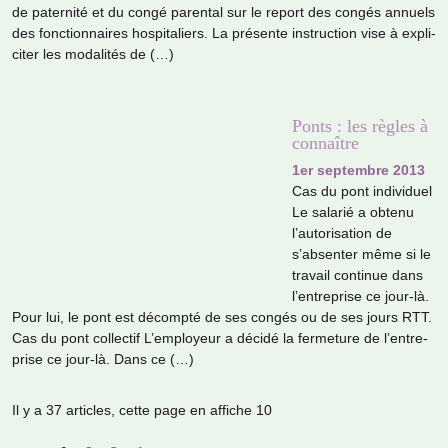
de pater­nité et du congé paren­tal sur le report des congés annuels
des fonc­tion­nai­res hos­pi­ta­liers. La pré­sente ins­truc­tion vise à expli­
ci­ter les moda­li­tés de (…)
Ponts : les règles à
connaître
1er septembre 2013
Cas du pont indi­vi­duel
Le sala­rié a obtenu
l’auto­ri­sa­tion de
s’absen­ter même si le
tra­vail conti­nue dans
l’entre­prise ce jour-là.
Pour lui, le pont est décompté de ses congés ou de ses jours RTT.
Cas du pont col­lec­tif L’employeur a décidé la fer­me­ture de l’entre­
prise ce jour-là. Dans ce (…)
Il y a 37 articles, cette page en affiche 10