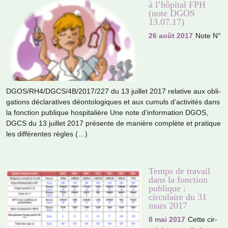
à l’hôpital FPH
(note DGOS
13.07.17)
26 août 2017
Note N°
DGOS/RH4/DGCS/4B/2017/227 du 13 juillet 2017 rela­tive aux obli­
ga­tions décla­ra­ti­ves déon­to­lo­gi­ques et aux cumuls d’acti­vi­tés dans
la fonc­tion publi­que hos­pi­ta­lière Une note d’infor­ma­tion DGOS,
DGCS du 13 juillet 2017 pré­sente de manière com­plète et pra­ti­que
les dif­fé­ren­tes règles (…)
Temps de travail
dans la fonction
publique :
circulaire du 31
mars 2017
8 mai 2017
Cette cir­