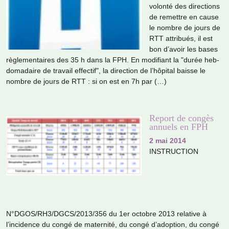
volonté des direc­tions
de remet­tre en cause
le nombre de jours de
RTT attri­bués, il est
bon d’avoir les bases
règle­men­tai­res des 35 h dans la FPH. En modi­fiant la "durée heb­
do­ma­daire de tra­vail effec­tif", la direc­tion de l’hôpi­tal baisse le
nombre de jours de RTT : si on est en 7h par (…)
Report de congès
annuels en FPH
2 mai 2014
INSTRUCTION
N°DGOS/RH3/DGCS/2013/356 du 1er octo­bre 2013 rela­tive à
l’inci­dence du congé de mater­nité, du congé d’adop­tion, du congé