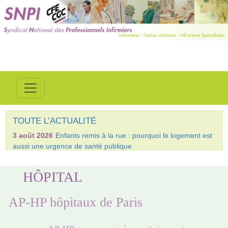
TOUTE L’ACTUALITÉ
3 août 2026
Enfants remis à la rue : pourquoi le logement est
aussi une urgence de santé publique
HÔPITAL
AP-HP hôpitaux de Paris