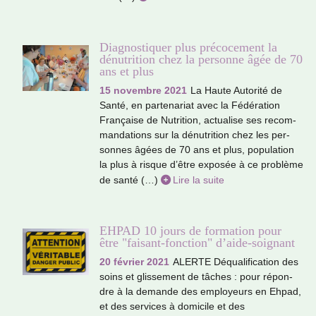
Diagnostiquer plus précocement la
dénutrition chez la personne âgée de 70
ans et plus
15 novembre 2021
La Haute Autorité de
Santé, en par­te­na­riat avec la Fédération
Française de Nutrition, actua­lise ses recom­
man­da­tions sur la dénu­tri­tion chez les per­
son­nes âgées de 70 ans et plus, popu­la­tion
la plus à risque d’être expo­sée à ce pro­blème
de santé (…)
Lire la suite
EHPAD 10 jours de formation pour
être "faisant-fonction" d’aide-soignant
20 février 2021
ALERTE Déqualification des
soins et glis­se­ment de tâches : pour répon­
dre à la demande des employeurs en Ehpad,
et des ser­vi­ces à domi­cile et des