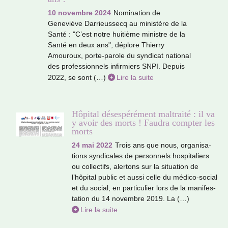
10 novembre 2024
Nomination de
Geneviève Darrieussecq au minis­tère de la
Santé : "C’est notre hui­tième minis­tre de la
Santé en deux ans", déplore Thierry
Amouroux, porte-parole du syn­di­cat natio­nal
des pro­fes­sion­nels infir­miers SNPI. Depuis
2022, se sont (…)
Lire la suite
Hôpital désespérément maltraité : il va
y avoir des morts ! Faudra compter les
morts
24 mai 2022
Trois ans que nous, orga­ni­sa­
tions syn­di­ca­les de per­son­nels hos­pi­ta­liers
ou col­lec­tifs, aler­tons sur la situa­tion de
l’hôpi­tal public et aussi celle du médico-social
et du social, en par­ti­cu­lier lors de la mani­fes­
ta­tion du 14 novem­bre 2019. La (…)
Lire la suite