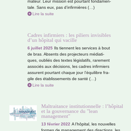
ma­teur. Leur mis­sion est pour­tant fon­da­men­
tale. Sans eux, pas d’infir­miè­res (…)
Lire la suite
Cadres infirmiers : les piliers invisibles
d’un hôpital qui vacille
6 juillet 2025
Ils tien­nent les ser­vi­ces à bout
de bras. Absents des pro­jec­teurs média­ti­
ques, oubliés des textes légis­la­tifs, rare­ment
asso­ciés aux déci­sions, les cadres infir­miers
assu­rent pour­tant chaque jour l’équilibre fra­
gile des établissements de santé (…)
Lire la suite
Maltraitance institutionnelle : l’hôpital
et la gouvernance du "lean
management"
13 février 2022
A l’hôpi­tal, les nou­vel­les
formes de mana­ge­ment des direc­tions, les