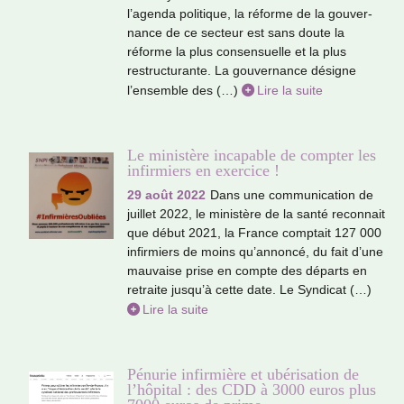
l’agenda poli­ti­que, la réforme de la gou­ver­
nance de ce sec­teur est sans doute la
réforme la plus consen­suelle et la plus
restruc­tu­rante. La gou­ver­nance dési­gne
l’ensem­ble des (…)
Lire la suite
Le ministère incapable de compter les
infirmiers en exercice !
29 août 2022
Dans une com­mu­ni­ca­tion de
juillet 2022, le minis­tère de la santé reconnait
que début 2021, la France comp­tait 127 000
infir­miers de moins qu’annoncé, du fait d’une
mau­vaise prise en compte des départs en
retraite jusqu’à cette date. Le Syndicat (…)
Lire la suite
Pénurie infirmière et ubérisation de
l’hôpital : des CDD à 3000 euros plus