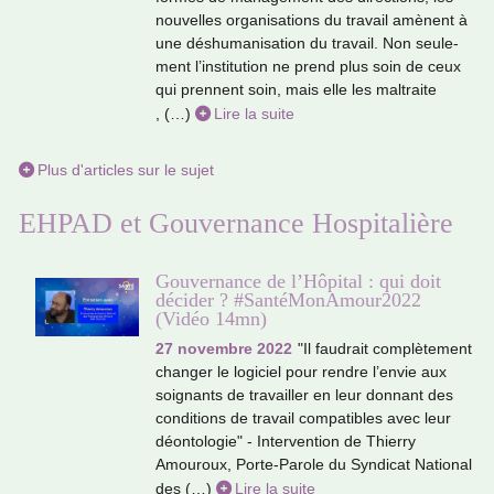
nou­vel­les orga­ni­sa­tions du tra­vail amè­nent à
une déshu­ma­ni­sa­tion du tra­vail. Non seu­le­
ment l’ins­ti­tu­tion ne prend plus soin de ceux
qui pren­nent soin, mais elle les mal­traite
, (…)
Lire la suite
Plus d'articles sur le sujet
EHPAD et Gouvernance Hospitalière
Gouvernance de l’Hôpital : qui doit
décider ? #SantéMonAmour2022
(Vidéo 14mn)
27 novembre 2022
"Il fau­drait com­plè­te­ment
chan­ger le logi­ciel pour rendre l’envie aux
soi­gnants de tra­vailler en leur don­nant des
condi­tions de tra­vail com­pa­ti­bles avec leur
déon­to­lo­gie" - Intervention de Thierry
Amouroux, Porte-Parole du Syndicat National
des (…)
Lire la suite