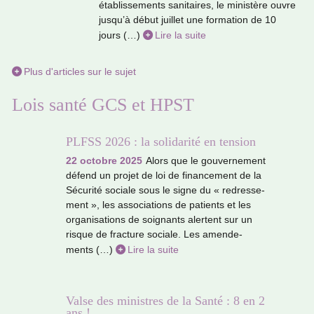
établissements sani­tai­res, le minis­tère ouvre
jusqu’à début juillet une for­ma­tion de 10
jours (…)
Lire la suite
Plus d'articles sur le sujet
Lois santé GCS et HPST
PLFSS 2026 : la solidarité en tension
22 octobre 2025
Alors que le gou­ver­ne­ment
défend un projet de loi de finan­ce­ment de la
Sécurité sociale sous le signe du « redres­se­
ment », les asso­cia­tions de patients et les
orga­ni­sa­tions de soi­gnants aler­tent sur un
risque de frac­ture sociale. Les amen­de­
ments (…)
Lire la suite
Valse des ministres de la Santé : 8 en 2
ans !