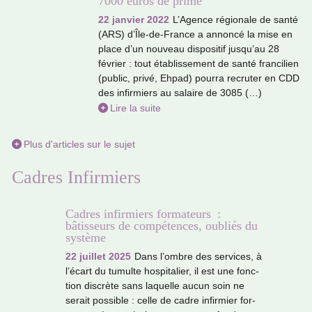
7000 euros de prime
22 janvier 2022
L’Agence régio­nale de santé
(ARS) d’Île-de-France a annoncé la mise en
place d’un nou­veau dis­po­si­tif jusqu’au 28
février : tout établissement de santé fran­ci­lien
(public, privé, Ehpad) pourra recru­ter en CDD
des infir­miers au salaire de 3085 (…)
Lire la suite
Plus d'articles sur le sujet
Cadres Infirmiers
Cadres infirmiers formateurs :
bâtisseurs de compétences, oubliés du
système
22 juillet 2025
Dans l’ombre des ser­vi­ces, à
l’écart du tumulte hos­pi­ta­lier, il est une fonc­
tion dis­crète sans laquelle aucun soin ne
serait pos­si­ble : celle de cadre infir­mier for­