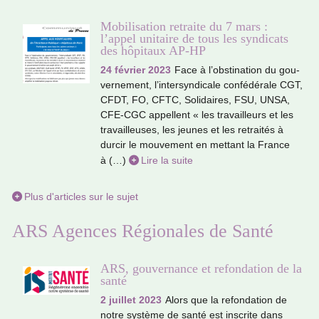
Mobilisation retraite du 7 mars :
l’appel unitaire de tous les syndicats
des hôpitaux AP-HP
24 février 2023
Face à l’obs­ti­na­tion du gou­
ver­ne­ment, l’inter­syn­di­cale confé­dé­rale CGT,
CFDT, FO, CFTC, Solidaires, FSU, UNSA,
CFE-CGC appel­lent « les tra­vailleurs et les
tra­vailleu­ses, les jeunes et les retrai­tés à
durcir le mou­ve­ment en met­tant la France
à (…)
Lire la suite
Plus d'articles sur le sujet
ARS Agences Régionales de Santé
ARS, gouvernance et refondation de la
santé
2 juillet 2023
Alors que la refon­da­tion de
notre sys­tème de santé est ins­crite dans