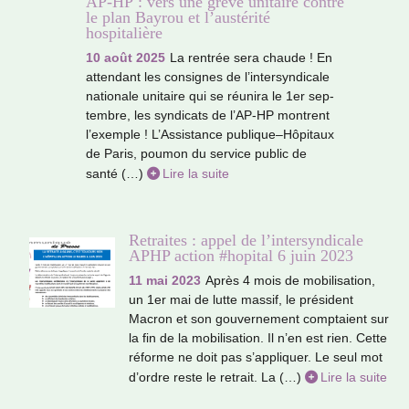
AP-HP : vers une grève unitaire contre
le plan Bayrou et l’austérité
hospitalière
10 août 2025
La ren­trée sera chaude ! En
atten­dant les consi­gnes de l’inter­syn­di­cale
natio­nale uni­taire qui se réu­nira le 1er sep­
tem­bre, les syn­di­cats de l’AP-HP mon­trent
l’exem­ple ! L’Assistance publi­que–Hôpitaux
de Paris, poumon du ser­vice public de
santé (…)
Lire la suite
Retraites : appel de l’intersyndicale
APHP action #hopital 6 juin 2023
11 mai 2023
Après 4 mois de mobi­li­sa­tion,
un 1er mai de lutte massif, le pré­si­dent
Macron et son gou­ver­ne­ment comp­taient sur
la fin de la mobi­li­sa­tion. Il n’en est rien. Cette
réforme ne doit pas s’appli­quer. Le seul mot
d’ordre reste le retrait. La (…)
Lire la suite