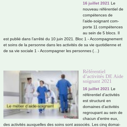
16 juillet 2021
Le
nou­veau réfé­ren­tiel de
com­pé­ten­ces de
l’aide-soi­gnant com­
porte 11 com­pé­ten­ces
au sein de 5 blocs. Il
est publié dans l’arrêté du 10 juin 2021. Bloc 1 - Accompagnement
et soins de la per­sonne dans les acti­vi­tés de sa vie quo­ti­dienne et
de sa vie sociale 1 - Accompagner les per­son­nes (…)
Référentiel
d’activités DE Aide
soignant 2021
16 juillet 2021
Le
réfé­ren­tiel d’acti­vi­tés
est struc­turé en
domai­nes d’acti­vi­tés
regrou­pant au sein de
chacun d’entre eux,
des acti­vi­tés aux­quel­les des soins sont asso­ciés. Les cinq domai­