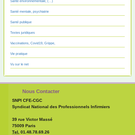
Santé environnementale, (…)
Santé mentale, psychiatrie
Santé publique
Textes juridiques
Vaccinations, Covid19, Grippe,
Vie pratique
Vu sur le net
Nous Contacter
SNPI CFE-CGC
Syndicat National des Professionnels Infirmiers
39 rue Victor Massé
75009 Paris
Tel.
01.48.78.69.26