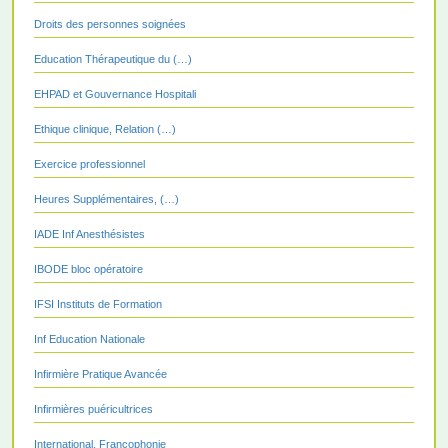
Droits des personnes soignées
Education Thérapeutique du (…)
EHPAD et Gouvernance Hospitali
Ethique clinique, Relation (…)
Exercice professionnel
Heures Supplémentaires, (…)
IADE Inf Anesthésistes
IBODE bloc opératoire
IFSI Instituts de Formation
Inf Education Nationale
Infirmière Pratique Avancée
Infirmières puéricultrices
International, Francophonie