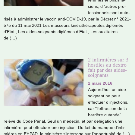
ciens, d ’autres pro­
fes­sion­nels sont auto­
ri­sés à admi­nis­trer le vaccin anti-COVID-19, par le Décret n° 2021-
575 du 11 mai 2021 Les mas­seurs kiné­si­thé­ra­peu­tes diplô­més
d’Etat ; Les aides-soi­gnants diplô­mes d’Etat ; Les auxi­liai­res
de (…)
2 infirmières sur 3
hostiles au dextro
fait par des aides-
soignants
2 mars 2016
Aujourd’hui, un aide-
soi­gnant ne peut
effec­tuer d’injec­tions,
car "l’effrac­tion de la
bar­rière cuta­née"
relève du Code Pénal. Seul un méde­cin, et par délé­ga­tion une
infir­mière, peut effec­tuer une injec­tion. Du fait du manque d’infir­
miè­res en EHPAD, le minis­tère s’inter­roge sur l’oppor­tu­nité de (…)