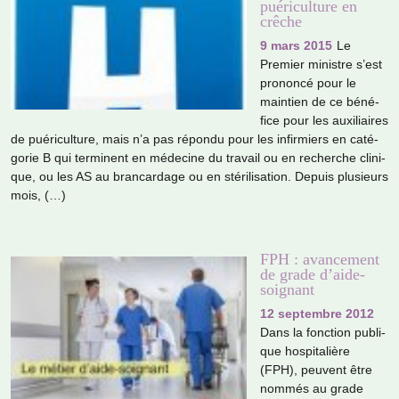
puériculture en
crêche
9 mars 2015
Le
Premier minis­tre s’est
pro­noncé pour le
main­tien de ce béné­
fice pour les auxi­liai­res
de pué­ri­culture, mais n’a pas répondu pour les infir­miers en caté­
go­rie B qui ter­mi­nent en méde­cine du tra­vail ou en recher­che cli­ni­
que, ou les AS au bran­car­dage ou en sté­ri­li­sa­tion. Depuis plu­sieurs
mois, (…)
FPH : avancement
de grade d’aide-
soignant
12 septembre 2012
Dans la fonc­tion publi­
que hos­pi­ta­lière
(FPH), peu­vent être
nommés au grade