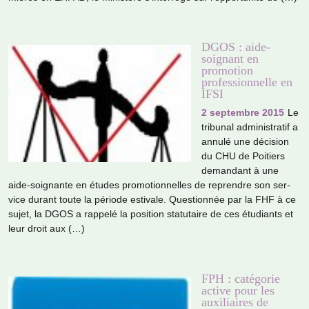
DGOS : aide-
soignant en
promotion
professionnelle en
IFSI
2 septembre 2015
Le
tri­bu­nal admi­nis­tra­tif a
annulé une déci­sion
du CHU de Poitiers
deman­dant à une
aide-soi­gnante en études pro­mo­tion­nel­les de repren­dre son ser­
vice durant toute la période esti­vale. Questionnée par la FHF à ce
sujet, la DGOS a rap­pelé la posi­tion sta­tu­taire de ces étudiants et
leur droit aux (…)
FPH : catégorie
active pour les
auxiliaires de