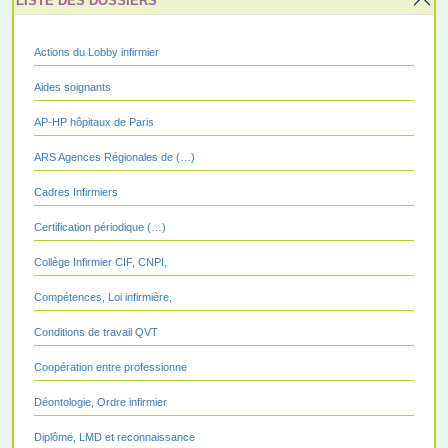
LISTE DES DOSSIERS
Actions du Lobby infirmier
Aides soignants
AP-HP hôpitaux de Paris
ARS Agences Régionales de (…)
Cadres Infirmiers
Certification périodique (…)
Collège Infirmier CIF, CNPI,
Compétences, Loi infirmière,
Conditions de travail QVT
Coopération entre professionne
Déontologie, Ordre infirmier
Diplôme, LMD et reconnaissance