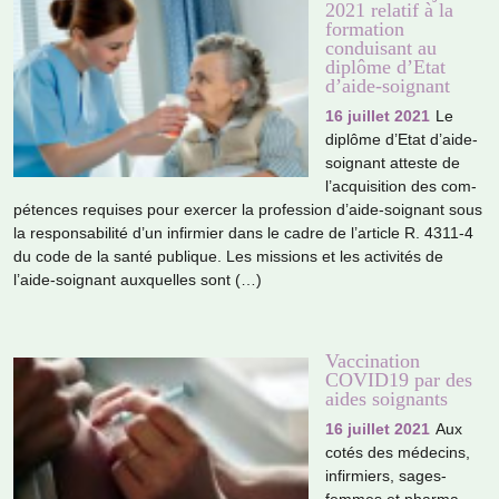
2021 relatif à la
formation
conduisant au
diplôme d’Etat
d’aide-soignant
16 juillet 2021
Le
diplôme d’Etat d’aide-
soi­gnant atteste de
l’acqui­si­tion des com­
pé­ten­ces requi­ses pour exer­cer la pro­fes­sion d’aide-soi­gnant sous
la res­pon­sa­bi­lité d’un infir­mier dans le cadre de l’arti­cle R. 4311-4
du code de la santé publi­que. Les mis­sions et les acti­vi­tés de
l’aide-soi­gnant aux­quel­les sont (…)
Vaccination
COVID19 par des
aides soignants
16 juillet 2021
Aux
cotés des méde­cins,
infir­miers, sages-
femmes et phar­ma­