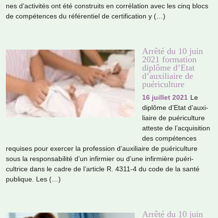
nes d’acti­vi­tés ont été cons­truits en cor­ré­la­tion avec les cinq blocs
de com­pé­ten­ces du réfé­ren­tiel de cer­ti­fi­ca­tion y (…)
Arrêté du 10 juin
2021 formation
diplôme d’Etat
d’auxiliaire de
puériculture
16 juillet 2021
Le
diplôme d’Etat d’auxi­
liaire de pué­ri­culture
atteste de l’acqui­si­tion
des com­pé­ten­ces
requi­ses pour exer­cer la pro­fes­sion d’auxi­liaire de pué­ri­culture
sous la res­pon­sa­bi­lité d’un infir­mier ou d’une infir­mière pué­ri­
cultrice dans le cadre de l’arti­cle R. 4311-4 du code de la santé
publi­que. Les (…)
Arrêté du 10 juin