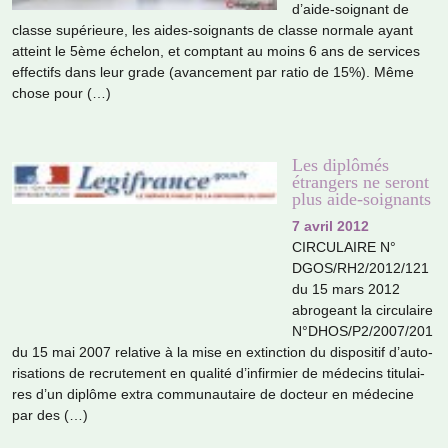
d’aide-soi­gnant de
classe supé­rieure, les aides-soi­gnants de classe nor­male ayant
atteint le 5ème échelon, et comp­tant au moins 6 ans de ser­vi­ces
effec­tifs dans leur grade (avan­ce­ment par ratio de 15%). Même
chose pour (…)
Les diplômés
étrangers ne seront
plus aide-soignants
7 avril 2012
CIRCULAIRE N°
DGOS/RH2/2012/121
du 15 mars 2012
abro­geant la cir­cu­laire
N°DHOS/P2/2007/201
du 15 mai 2007 rela­tive à la mise en extinc­tion du dis­po­si­tif d’auto­
ri­sa­tions de recru­te­ment en qua­lité d’infir­mier de méde­cins titu­lai­
res d’un diplôme extra com­mu­nau­taire de doc­teur en méde­cine
par des (…)