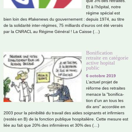
que 3% des retrai­tés.
Et à l’hôpi­tal, notre
régime spé­cial est
bien loin des #fa­ke­news du gou­ver­ne­ment : depuis 1974, au titre
de la soli­da­rité inter-régi­mes, 75 mil­liards d’euros ont été versés
par la CNRACL au Régime Général ! La Caisse (…)
Bonification
retraite en catégorie
active hopital
public
6 octobre 2019
L’actuel projet de
réforme des retrai­tes
menace la "boni­fi­ca­
tion d’un an tous les
dix ans" accor­dée en
2003 pour la péni­bi­lité du tra­vail des aides soi­gnants et infir­miers
(restés en B) de la fonc­tion publi­que hos­pi­ta­lière. Cette mesure est
liée au fait que 20% des infir­miè­res et 30% des (…)