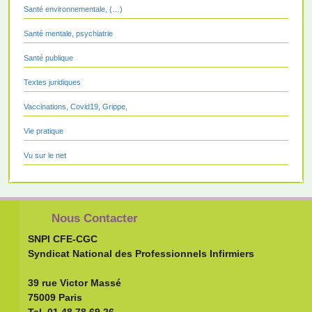
Santé environnementale, (…)
Santé mentale, psychiatrie
Santé publique
Textes juridiques
Vaccinations, Covid19, Grippe,
Vie pratique
Vu sur le net
Nous Contacter
SNPI CFE-CGC
Syndicat National des Professionnels Infirmiers
39 rue Victor Massé
75009 Paris
Tel.
01.48.78.69.26