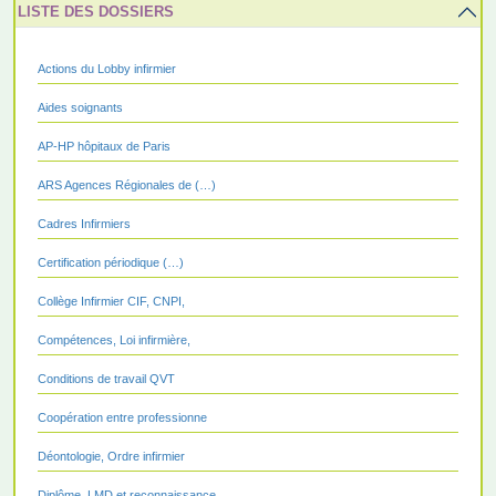
LISTE DES DOSSIERS
Actions du Lobby infirmier
Aides soignants
AP-HP hôpitaux de Paris
ARS Agences Régionales de (…)
Cadres Infirmiers
Certification périodique (…)
Collège Infirmier CIF, CNPI,
Compétences, Loi infirmière,
Conditions de travail QVT
Coopération entre professionne
Déontologie, Ordre infirmier
Diplôme, LMD et reconnaissance