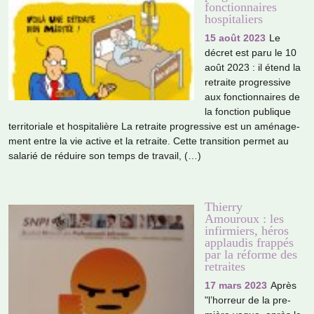
fonctionnaires
hospitaliers
15 août 2023
Le
décret est paru le 10
août 2023 : il étend la
retraite pro­gres­sive
aux fonc­tion­nai­res de
la fonc­tion publi­que
ter­ri­to­riale et hos­pi­ta­lière La retraite pro­gres­sive est un amé­na­ge­
ment entre la vie active et la retraite. Cette tran­si­tion permet au
sala­rié de réduire son temps de tra­vail, (…)
Thierry
Amouroux : les
infirmiers, héros
applaudis frappés
par la réforme des
retraites
17 mars 2023
Après
"l’hor­reur de la pre­