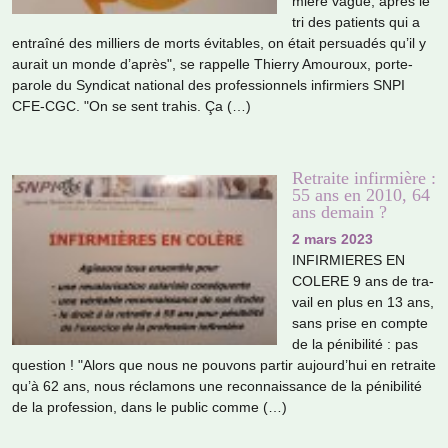
mière vague, après le
tri des patients qui a
entraîné des mil­liers de morts évitables, on était per­sua­dés qu’il y
aurait un monde d’après", se rap­pelle Thierry Amouroux, porte-
parole du Syndicat natio­nal des pro­fes­sion­nels infir­miers SNPI
CFE-CGC. "On se sent trahis. Ça (…)
Retraite infirmière :
55 ans en 2010, 64
ans demain ?
2 mars 2023
INFIRMIERES EN
COLERE 9 ans de tra­
vail en plus en 13 ans,
sans prise en compte
de la péni­bi­lité : pas
ques­tion ! "Alors que nous ne pou­­vons partir aujourd’hui en retraite
qu’à 62 ans, nous récla­­mons une reconnais­­­sance de la péni­­­bi­­­lité
de la pro­­­fes­­­sion, dans le public comme (…)