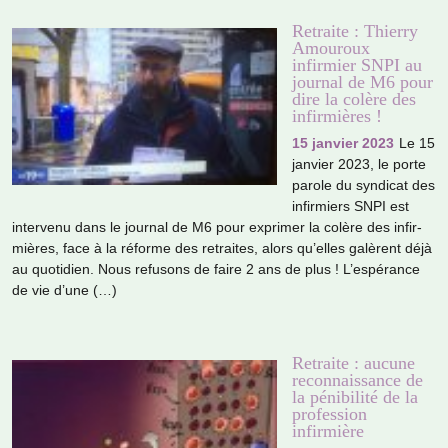
Retraite : Thierry
Amouroux
infirmier SNPI au
journal de M6 pour
dire la colère des
infirmières !
15 janvier 2023
Le 15
jan­vier 2023, le porte
parole du syn­di­cat des
infir­miers SNPI est
inter­venu dans le jour­nal de M6 pour expri­mer la colère des infir­
miè­res, face à la réforme des retrai­tes, alors qu’elles galè­rent déjà
au quo­ti­dien. Nous refu­sons de faire 2 ans de plus ! L’espé­rance
de vie d’une (…)
Retraite : aucune
reconnaissance de
la pénibilité de la
profession
infirmière