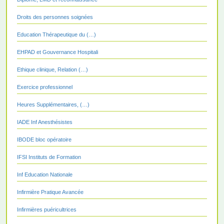
Droits des personnes soignées
Education Thérapeutique du (…)
EHPAD et Gouvernance Hospitali
Ethique clinique, Relation (…)
Exercice professionnel
Heures Supplémentaires, (…)
IADE Inf Anesthésistes
IBODE bloc opératoire
IFSI Instituts de Formation
Inf Education Nationale
Infirmière Pratique Avancée
Infirmières puéricultrices