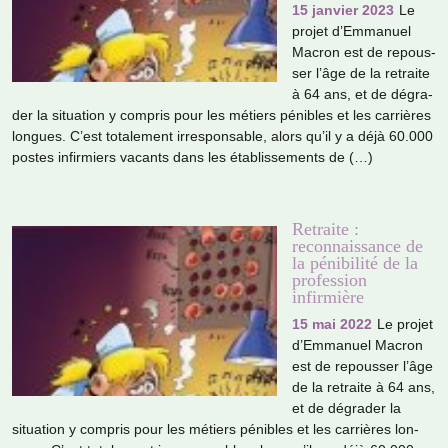
15 janvier 2023
Le
projet d’Emmanuel
Macron est de repous­­
ser l’âge de la retraite
à 64 ans, et de dégra­­
der la situa­­tion y com­­pris pour les métiers péni­­bles et les car­­riè­­res
lon­­gues. C’est tota­­le­­ment irres­­pon­­sa­­ble, alors qu’il y a déjà 60.000
postes infir­­miers vacants dans les établissements de (…)
Retraite :
reconnaissance de
la pénibilité de la
profession
infirmière
15 mai 2022
Le projet
d’Emmanuel Macron
est de repous­ser l’âge
de la retraite à 64 ans,
et de dégra­der la
situa­tion y com­pris pour les métiers péni­bles et les car­riè­res lon­