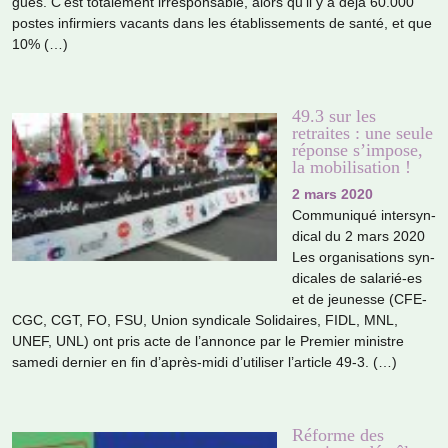
gues. C’est tota­le­ment irres­pon­sa­ble, alors qu’il y a déjà 60.000
postes infir­miers vacants dans les établissements de santé, et que
10% (…)
49.3 sur les
retraites : une seule
réponse s’impose,
la mobilisation !
2 mars 2020
Communiqué inter­syn­
di­cal du 2 mars 2020
Les orga­ni­sa­tions syn­
di­ca­les de sala­rié-es
et de jeu­nesse (CFE-
CGC, CGT, FO, FSU, Union syn­di­cale Solidaires, FIDL, MNL,
UNEF, UNL) ont pris acte de l’annonce par le Premier minis­tre
samedi der­nier en fin d’après-midi d’uti­li­ser l’arti­cle 49-3. (…)
Réforme des