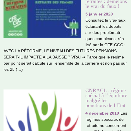
retraites : démêlons
le vrai du faux !
5 janvier 2020
Consultez le vrai-faux
éclairant les débats
sur des pro­blé­ma­ti­
ques com­plexes, réa­
lisé par la CFE-CGC :
AVEC LA RÉFORME, LE NIVEAU DES FUTURES PENSIONS
SERAIT-IL IMPACTÉ À LA BAISSE ? VRAI ➔ Parce que le régime
par point serait cal­culé sur l’ensem­ble de la car­rière et non pas sur
les 25 (…)
CNRACL : régime
spécial à l’équilibre
malgré les
ponctions de l’Etat
4 décembre 2019
Les
régi­mes spé­ciaux de
retraite ne concer­nent