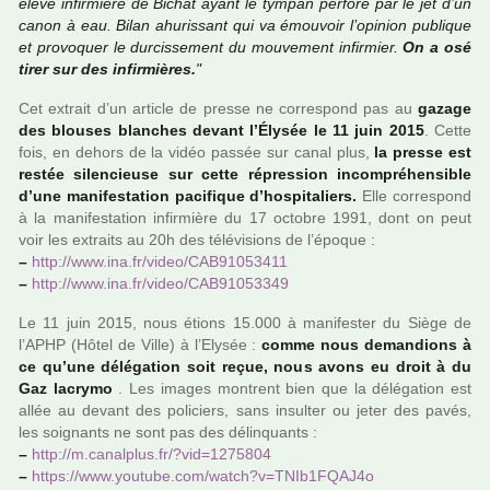
élève infir­mière de Bichat ayant le tympan per­foré par le jet d’un
canon à eau. Bilan ahu­ris­sant qui va émouvoir l’opi­nion publi­que
et pro­vo­quer le dur­cis­se­ment du mou­ve­ment infir­mier.
On a osé
tirer sur des infir­miè­res.
"
Cet extrait d’un arti­cle de presse ne cor­res­pond pas au
gazage
des blou­ses blan­ches devant l’Élysée le 11 juin 2015
. Cette
fois, en dehors de la vidéo passée sur canal plus,
la presse est
restée silen­cieuse sur cette répres­sion incom­pré­hen­si­ble
d’une mani­fes­ta­tion paci­fi­que d’hos­pi­ta­liers.
Elle cor­res­pond
à la mani­fes­ta­tion infir­mière du 17 octo­bre 1991, dont on peut
voir les extraits au 20h des télé­vi­sions de l’époque :
–
http://www.ina.fr/video/CAB91053411
–
http://www.ina.fr/video/CAB91053349
Le 11 juin 2015, nous étions 15.000 à mani­fes­ter du Siège de
l’APHP (Hôtel de Ville) à l’Elysée :
comme nous deman­dions à
ce qu’une délé­ga­tion soit reçue, nous avons eu droit à du
Gaz lacrymo
. Les images mon­trent bien que la délé­ga­tion est
allée au devant des poli­ciers, sans insul­ter ou jeter des pavés,
les soi­gnants ne sont pas des délin­quants :
–
http://m.canal­plus.fr/?vid=1275804
–
https://www.you­tube.com/watch?v=TNIb1FQAJ4o