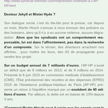
http://www.syn­di­cat-infir­mier.com/Repression-ordi­naire-a-l-AP-
HP.html
Docteur Jekyll et Mister Hyde ?
Son dia­lo­gue social, c’est du bla-bla pour la presse, car depuis
un mois, Martin Hirsch s’amuse à nous envoyer des poli­ciers ou
des huis­siers, alors qu’il n’y a eu aucune vio­lence, aucune dégra­
da­tion.
Alors que les syn­di­cats ont un com­por­te­ment res­
pon­sa­ble, lui est dans l’affron­te­ment, pas dans la recher­che
d’un com­pro­mis
. Sur le ter­rain, des direc­teurs arra­chent nos
affi­ches... pour mettre les leurs, des A3 de pro­pa­gande pour
vendre leur projet.
Sur un budget annuel de 7 mil­liards d’euros
, l’AP-HP n’avait
un défi­cit que de 8 mil­lions en 2013, et de 9 mil­lions en 2014.
Présenté le 8 juin 2015 en com­mis­sion médi­cale d’établissement
(CME), l’État pré­vi­sion­nel des recet­tes et des dépen­ses (EPRD)
2015 de l’Assistance publi­que-hôpi­taux de Paris (AP-HP) pré­
sente un retour à l’équilibre marqué par un
excé­dent de 40 mil­
lions d’euros
. Par ailleurs, la dette est en baisse de 13% depuis
3 ans.
"Comment Martin Hirsch peut-il croire que les agents vont le