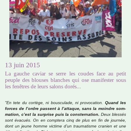
13 juin 2015
La gauche caviar se serre les coudes face au petit
peuple des blouses blanches qui ose manifester sous
les fenêtres de leurs salons dorés...
"En tete du cor­tège, ni bous­cu­lade, ni pro­vo­ca­tion.
Quand les
forces de l’ordre pas­sent à l’atta­que, sans la moin­dre som­
ma­tion, c’est la sur­prise puis la cons­ter­na­tion.
Deux bles­sés
sont évacués. On en comp­tera cinq de plus en fin de jour­née,
dont un jeune homme vic­time d’un trau­ma­tisme cra­nien et une