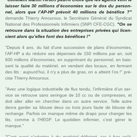
lais­ser faire 30 mil­lions d’économies sur le dos du per­son­
nel, alors que l’AP-HP pré­voit 40 mil­lions de béné­fice ?"
demande Thierry Amouroux, le Secrétaire Général du Syndicat
National des Professionnels Infirmiers (SNPI CFE-CGC).
"On se
retrouve dans la situa­tion des entre­pri­ses pri­vées qui licen­
cient alors qu’elles font des béné­fi­ces !"
"Depuis 4 ans, du fait d’une suc­ces­sion de plans d’économies,
l’AP-HP a du réduire ses dépen­ses de 150 mil­lions par an, soit
600 mil­lions d’économies, en sup­pri­mant du per­son­nel, en bais­
sant la qua­lité du maté­riel, en ven­dant des locaux, en fer­mant
des lits : aujourd’hui, il n’y a plus de gras, on a atteint l’os !" pré­
cise Thierry Amouroux.
"Avec une logi­que indus­trielle de flux tendu, l’infir­mière d’un ser­
vice se retrouve sans serin­gue de 10 cc ou de com­pres­ses, et
doit aller aller en cher­cher dans un autre ser­vice. Telle autre
devra garder sa blouse deux ou trois jours faute de blouse de
rechange. Parfois on manque même de draps pour chan­ger les
lits, comme à l’HEGP. Le quo­ti­dien infir­mier, c’est gérer le
manque."
"C’est aussi s’adap­ter à du maté­riel défi­cient, car à bas coût,