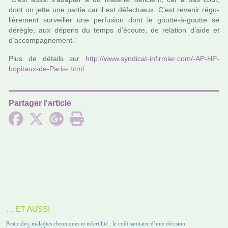
dont on jette une partie car il est défec­tueux. C’est reve­nir régu­
liè­re­ment sur­veiller une per­fu­sion dont le goutte-à-goutte se
dérè­gle, aux dépens du temps d’écoute, de rela­tion d’aide et
d’accom­pa­gne­ment."
Plus de détails sur
http://www.syn­di­cat-infir­mier.com/-AP-HP-
hopi­taux-de-Paris-.html
Partager l'article
… ET AUSSI
Pesticides, maladies chroniques et infertilité : le coût sanitaire d’une décision