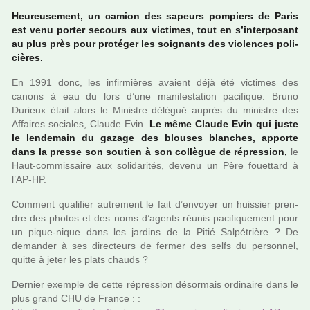
Heureusement, un camion des sapeurs pom­piers de Paris
est venu porter secours aux vic­ti­mes, tout en s’inter­po­sant
au plus près pour pro­té­ger les soi­gnants des vio­len­ces poli­
ciè­res.
En 1991 donc, les infir­miè­res avaient déjà été vic­ti­mes des
canons à eau du lors d’une mani­fes­ta­tion paci­fi­que. Bruno
Durieux était alors le Ministre délé­gué auprès du minis­tre des
Affaires socia­les, Claude Evin.
Le même Claude Evin qui juste
le len­de­main du gazage des blou­ses blan­ches, apporte
dans la presse son sou­tien à son col­lè­gue de répres­sion,
le
Haut-com­mis­saire aux soli­da­ri­tés, devenu un Père fouet­tard à
l’AP-HP.
Comment qua­li­fier autre­ment le fait d’envoyer un huis­sier pren­
dre des photos et des noms d’agents réunis paci­fi­que­ment pour
un pique-nique dans les jar­dins de la Pitié Salpétrière ? De
deman­der à ses direc­teurs de fermer des selfs du per­son­nel,
quitte à jeter les plats chauds ?
Dernier exem­ple de cette répres­sion désor­mais ordi­naire dans le
plus grand CHU de France : :