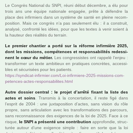
Le Congrès National du SNPI, réuni début décem­bre, a élu pour
trois ans une équipe natio­nale enga­gée, prête à défen­dre la
place des infir­miers dans un sys­tème de santé en pleine recom­
po­si­tion. Mais ce congrès n’a pas seu­le­ment élu : il a cons­truit,
ana­lysé, confronté les idées, pour que les textes à venir soient à
la hau­teur des réa­li­tés du ter­rain.
Le pre­mier chan­tier a porté sur la réforme infir­mière 2025,
dont les mis­sions, com­pé­ten­ces et res­pon­sa­bi­li­tés redes­si­
nent le cœur du métier.
Les congres­sis­tes ont rap­pelé l’enjeu :
trans­for­mer un texte ambi­tieux en pra­ti­ques concrè­tes, acces­si­
bles et sécu­ri­sées pour les patients.
https://syn­di­cat-infir­mier.com/Loi-infir­miere-2025-mis­sions-com­
pe­ten­ces-actes-res­pon­sa­bi­li­tes.html
Autre dos­sier cen­tral : le projet d’arrêté fixant la liste des
actes et soins
. Transmis à la concer­ta­tion, il reste figé dans
l’esprit de 2004 : une jux­ta­po­si­tion d’actes, sans vision du rôle
propre, sans arti­cu­la­tion avec les trans­for­ma­tions des par­cours,
sans reconnais­sance des exi­gen­ces de la loi de 2025. Face à ce
risque,
le SNPI a pré­senté une contri­bu­tion
appro­fon­die, struc­
tu­rée autour d’une exi­gence simple : faire en sorte que la loi