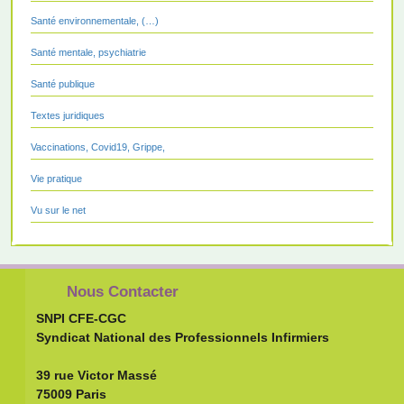
Santé environnementale, (…)
Santé mentale, psychiatrie
Santé publique
Textes juridiques
Vaccinations, Covid19, Grippe,
Vie pratique
Vu sur le net
Nous Contacter
SNPI CFE-CGC
Syndicat National des Professionnels Infirmiers
39 rue Victor Massé
75009 Paris