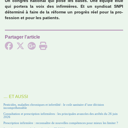
Un congrès natio­nal qui pose les bases. Une équipe élue
qui por­tera la voix des infir­miè­res. Et un syn­di­cat SNPI
déter­miné à faire de la réforme un pro­grès réel pour la pro­
fes­sion et pour les patients.
Partager l'article
… ET AUSSI
Pesticides, maladies chroniques et infertilité : le coût sanitaire d’une décision
incompréhensible
Consultation et prescription infirmières : les principales avancées des arrêtés du 26 juin
2026
Prescription infirmière : reconnaître de nouvelles compétences pour mieux les limiter ?