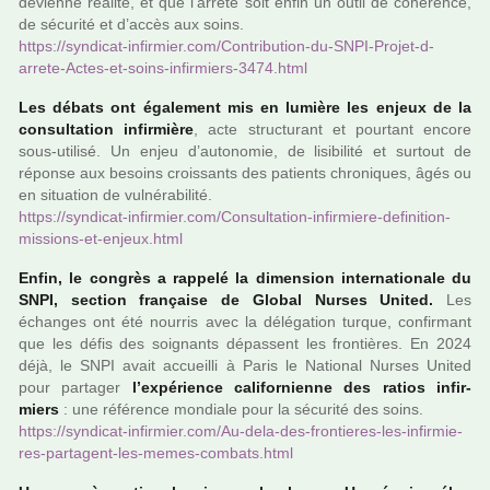
devienne réa­lité, et que l’arrêté soit enfin un outil de cohé­rence,
de sécu­rité et d’accès aux soins.
https://syn­di­cat-infir­mier.com/Contribution-du-SNPI-Projet-d-
arrete-Actes-et-soins-infir­miers-3474.html
Les débats ont également mis en lumière les enjeux de la
consul­ta­tion infir­mière
, acte struc­tu­rant et pour­tant encore
sous-uti­lisé. Un enjeu d’auto­no­mie, de lisi­bi­lité et sur­tout de
réponse aux besoins crois­sants des patients chro­ni­ques, âgés ou
en situa­tion de vul­né­ra­bi­lité.
https://syn­di­cat-infir­mier.com/Consultation-infir­miere-defi­ni­tion-
mis­sions-et-enjeux.html
Enfin, le congrès a rap­pelé la dimen­sion inter­na­tio­nale du
SNPI, sec­tion fran­çaise de Global Nurses United.
Les
échanges ont été nour­ris avec la délé­ga­tion turque, confir­mant
que les défis des soi­gnants dépas­sent les fron­tiè­res. En 2024
déjà, le SNPI avait accueilli à Paris le National Nurses United
pour par­ta­ger
l’expé­rience cali­for­nienne des ratios infir­
miers
: une réfé­rence mon­diale pour la sécu­rité des soins.
https://syn­di­cat-infir­mier.com/Au-dela-des-fron­tie­res-les-infir­mie­
res-par­ta­gent-les-memes-com­bats.html