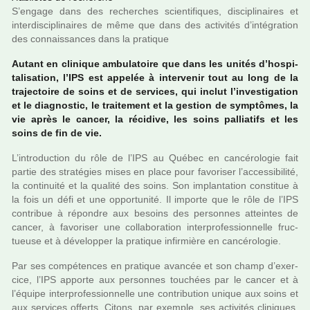
S’engage dans des recher­ches scien­ti­fi­ques, dis­ci­pli­nai­res et
inter­dis­ci­pli­nai­res de même que dans des acti­vi­tés d’inté­gra­tion
des connais­san­ces dans la pra­ti­que
Autant en cli­ni­que ambu­la­toire que dans les unités d’hos­pi­
ta­li­sa­tion, l’IPS est appe­lée à inter­ve­nir tout au long de la
tra­jec­toire de soins et de ser­vi­ces, qui inclut l’inves­ti­ga­tion
et le diag­nos­tic, le trai­te­ment et la ges­tion de symp­tô­mes, la
vie après le cancer, la réci­dive, les soins pal­lia­tifs et les
soins de fin de vie.
L’intro­duc­tion du rôle de l’IPS au Québec en can­cé­ro­lo­gie fait
partie des stra­té­gies mises en place pour favo­ri­ser l’acces­si­bi­lité,
la conti­nuité et la qua­lité des soins. Son implan­ta­tion cons­ti­tue à
la fois un défi et une oppor­tu­nité. Il importe que le rôle de l’IPS
contri­bue à répon­dre aux besoins des per­son­nes attein­tes de
cancer, à favo­ri­ser une col­la­bo­ra­tion inter­pro­fes­sion­nelle fruc­
tueuse et à déve­lop­per la pra­ti­que infir­mière en can­cé­ro­lo­gie.
Par ses com­pé­ten­ces en pra­ti­que avan­cée et son champ d’exer­
cice, l’IPS apporte aux per­son­nes tou­chées par le cancer et à
l’équipe inter­pro­fes­sion­nelle une contri­bu­tion unique aux soins et
aux ser­vi­ces offerts. Citons, par exem­ple, ses acti­vi­tés cli­ni­ques,