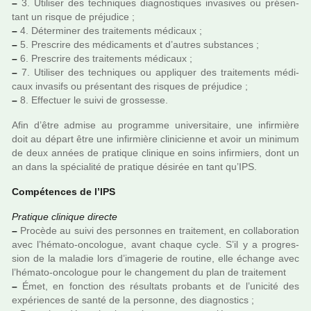
–
3. Utiliser des tech­ni­ques diag­nos­ti­ques inva­si­ves ou pré­sen­
tant un risque de pré­ju­dice ;
–
4. Déterminer des trai­te­ments médi­caux ;
–
5. Prescrire des médi­ca­ments et d’autres sub­stan­ces ;
–
6. Prescrire des trai­te­ments médi­caux ;
–
7. Utiliser des tech­ni­ques ou appli­quer des trai­te­ments médi­
caux inva­sifs ou pré­sen­tant des ris­ques de pré­ju­dice ;
–
8. Effectuer le suivi de gros­sesse.
Afin d’être admise au pro­gramme uni­ver­si­taire, une infir­mière
doit au départ être une infir­mière cli­ni­cienne et avoir un mini­mum
de deux années de pra­ti­que cli­ni­que en soins infir­miers, dont un
an dans la spé­cia­lité de pra­ti­que dési­rée en tant qu’IPS.
Compétences de l’IPS
Pratique cli­ni­que directe
–
Procède au suivi des per­son­nes en trai­te­ment, en col­la­bo­ra­tion
avec l’hémato-onco­lo­gue, avant chaque cycle. S’il y a pro­gres­
sion de la mala­die lors d’ima­ge­rie de rou­tine, elle échange avec
l’hémato-onco­lo­gue pour le chan­ge­ment du plan de trai­te­ment
–
Émet, en fonc­tion des résul­tats pro­bants et de l’uni­cité des
expé­rien­ces de santé de la per­sonne, des diag­nos­tics ;