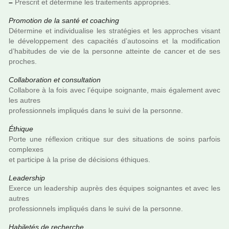
–
Prescrit et déter­mine les trai­te­ments appro­priés.
Promotion de la santé et coa­ching
Détermine et indi­vi­dua­lise les stra­té­gies et les appro­ches visant
le déve­lop­pe­ment des capa­ci­tés d’auto­soins et la modi­fi­ca­tion
d’habi­tu­des de vie de la per­sonne atteinte de cancer et de ses
pro­ches.
Collaboration et consul­ta­tion
Collabore à la fois avec l’équipe soi­gnante, mais également avec
les autres
pro­fes­sion­nels impli­qués dans le suivi de la per­sonne.
Éthique
Porte une réflexion cri­ti­que sur des situa­tions de soins par­fois
com­plexes
et par­ti­cipe à la prise de déci­sions éthiques.
Leadership
Exerce un lea­der­ship auprès des équipes soi­gnan­tes et avec les
autres
pro­fes­sion­nels impli­qués dans le suivi de la per­sonne.
Habiletés de recher­che