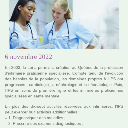
6 novembre 2022
En 2003, la Loi a permis la créa­tion au Québec de la pro­fes­sion
d’infir­mière pra­ti­cienne spé­cia­li­sée. Compte tenu de l’évolution
des besoins de la popu­la­tion, les domai­nes pro­pres à l’IPS ont
pro­gres­sés : car­dio­lo­gie, la néphro­lo­gie et la néo­na­ta­lo­gie. Puis,
l’IPS en soins de pre­mière ligne et les infir­miè­res pra­ti­cien­nes
spé­cia­li­sées en santé men­tale.
En plus des dix-sept acti­vi­tés réser­vées aux infir­miè­res, l’IPS
peut exer­cer huit acti­vi­tés addi­tion­nel­les :
–
1. Diagnostiquer des mala­dies ;
–
2. Prescrire des exa­mens diag­nos­ti­ques ;