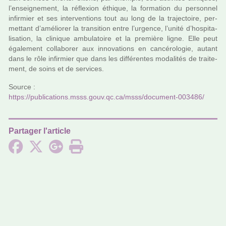
l’ensei­gne­ment, la réflexion éthique, la for­ma­tion du per­son­nel
infir­mier et ses inter­ven­tions tout au long de la tra­jec­toire, per­
met­tant d’amé­lio­rer la tran­si­tion entre l’urgence, l’unité d’hos­pi­ta­
li­sa­tion, la cli­ni­que ambu­la­toire et la pre­mière ligne. Elle peut
également col­la­bo­rer aux inno­va­tions en can­cé­ro­lo­gie, autant
dans le rôle infir­mier que dans les dif­fé­ren­tes moda­li­tés de trai­te­
ment, de soins et de ser­vi­ces.
Source :
https://publi­ca­tions.msss.gouv.qc.ca/msss/docu­ment-003486/
Partager l'article