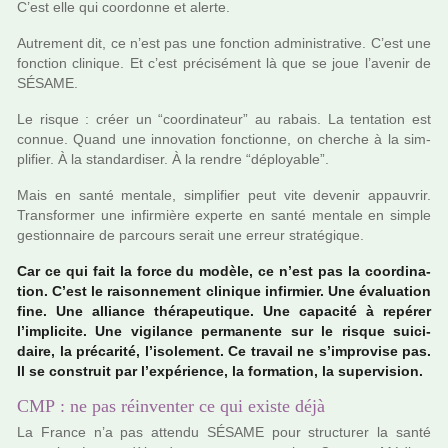
C’est elle qui coor­donne et alerte.
Autrement dit, ce n’est pas une fonc­tion admi­nis­tra­tive. C’est une
fonc­tion cli­ni­que. Et c’est pré­ci­sé­ment là que se joue l’avenir de
SÉSAME.
Le risque : créer un “coor­di­na­teur” au rabais. La ten­ta­tion est
connue. Quand une inno­va­tion fonc­tionne, on cher­che à la sim­
pli­fier. À la stan­dar­di­ser. À la rendre “déploya­ble”.
Mais en santé men­tale, sim­pli­fier peut vite deve­nir appau­vrir.
Transformer une infir­mière experte en santé men­tale en simple
ges­tion­naire de par­cours serait une erreur stra­té­gi­que.
Car ce qui fait la force du modèle, ce n’est pas la coor­di­na­
tion. C’est le rai­son­ne­ment cli­ni­que infir­mier. Une évaluation
fine. Une alliance thé­ra­peu­ti­que. Une capa­cité à repé­rer
l’impli­cite. Une vigi­lance per­ma­nente sur le risque sui­ci­
daire, la pré­ca­rité, l’iso­le­ment. Ce tra­vail ne s’impro­vise pas.
Il se cons­truit par l’expé­rience, la for­ma­tion, la super­vi­sion.
CMP : ne pas réinventer ce qui existe déjà
La France n’a pas attendu SÉSAME pour struc­tu­rer la santé