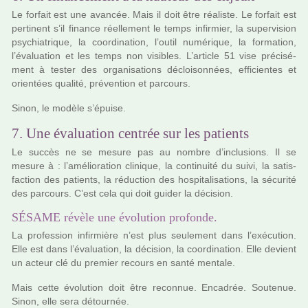
Le for­fait est une avan­cée. Mais il doit être réa­liste. Le for­fait est
per­ti­nent s’il finance réel­le­ment le temps infir­mier, la super­vi­sion
psy­chia­tri­que, la coor­di­na­tion, l’outil numé­ri­que, la for­ma­tion,
l’évaluation et les temps non visi­bles. L’arti­cle 51 vise pré­ci­sé­
ment à tester des orga­ni­sa­tions décloi­son­nées, effi­cien­tes et
orien­tées qua­lité, pré­ven­tion et par­cours.
Sinon, le modèle s’épuise.
7. Une évaluation centrée sur les patients
Le succès ne se mesure pas au nombre d’inclu­sions. Il se
mesure à : l’amé­lio­ra­tion cli­ni­que, la conti­nuité du suivi, la satis­
fac­tion des patients, la réduc­tion des hos­pi­ta­li­sa­tions, la sécu­rité
des par­cours. C’est cela qui doit guider la déci­sion.
SÉSAME révèle une évolution profonde.
La pro­fes­sion infir­mière n’est plus seu­le­ment dans l’exé­cu­tion.
Elle est dans l’évaluation, la déci­sion, la coor­di­na­tion. Elle devient
un acteur clé du pre­mier recours en santé men­tale.
Mais cette évolution doit être reconnue. Encadrée. Soutenue.
Sinon, elle sera détour­née.