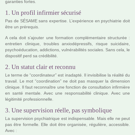
garan­ties fortes.
1. Un profil infirmier sécurisé
Pas de SÉSAME sans exper­tise. L’expé­rience en psy­chia­trie doit
être un pré­re­quis.
A cela doit s’ajou­ter une for­ma­tion com­plé­men­taire struc­tu­rée :
entre­tien cli­ni­que, trou­bles anxio­dé­pres­sifs, risque sui­ci­daire,
psy­choé­du­ca­tion, addic­tions, vul­né­ra­bi­li­tés socia­les. Sans cela, le
dis­po­si­tif perd sa cré­di­bi­lité.
2. Un statut clair et reconnu
Le terme de “coor­di­na­teur” est ina­dapté. Il invi­si­bi­lise la réa­lité du
tra­vail. Le mot “coor­di­na­tion” ne doit pas mas­quer la dimen­sion
cli­ni­que. Il faut reconnaî­tre une fonc­tion de consul­ta­tion infir­mière
en santé men­tale. Avec une res­pon­sa­bi­lité cli­ni­que. Avec une
légi­ti­mité pro­fes­sion­nelle.
3. Une supervision réelle, pas symbolique
La super­vi­sion psy­chia­tri­que est indis­pen­sa­ble. Mais elle ne peut
pas être for­melle. Elle doit être orga­ni­sée, régu­lière, acces­si­ble.
Avec :