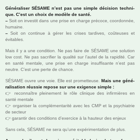
Généraliser SÉSAME n’est pas une simple déci­sion tech­ni­
que. C’est un choix de modèle de santé.
–
Soit on inves­tit dans une prise en charge pré­coce, coor­don­née,
humaine.
–
Soit on conti­nue à gérer les crises tar­di­ves, coû­teu­ses et
évitables.
Mais il y a une condi­tion. Ne pas faire de SÉSAME une solu­tion
low cost. Ne pas sacri­fier la qua­lité sur l’autel de la rapi­dité. Car
en santé men­tale, une prise en charge insuf­fi­sante n’est pas
neutre. C’est une perte de chance.
SÉSAME ouvre une voie. Elle est pro­met­teuse.
Mais une géné­
ra­li­sa­tion réus­sie repose sur une exi­gence simple :
👉 reconnaî­tre plei­ne­ment le rôle cli­ni­que des infir­miè­res en
santé men­tale
👉 orga­ni­ser la com­plé­men­ta­rité avec les CMP et la psy­chia­trie
de sec­teur
👉 garan­tir des condi­tions d’exer­cice à la hau­teur des enjeux
Sans cela, SÉSAME ne sera qu’une expé­ri­men­ta­tion de plus.