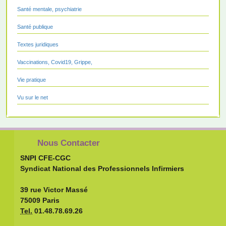
Santé mentale, psychiatrie
Santé publique
Textes juridiques
Vaccinations, Covid19, Grippe,
Vie pratique
Vu sur le net
Nous Contacter
SNPI CFE-CGC
Syndicat National des Professionnels Infirmiers
39 rue Victor Massé
75009 Paris
Tel.
01.48.78.69.26