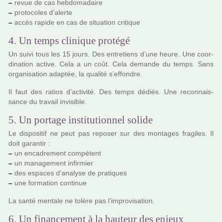
–
revue de cas heb­do­ma­daire
–
pro­to­co­les d’alerte
–
accès rapide en cas de situa­tion cri­ti­que
4. Un temps clinique protégé
Un suivi tous les 15 jours. Des entre­tiens d’une heure. Une coor­
di­na­tion active. Cela a un coût. Cela demande du temps. Sans
orga­ni­sa­tion adap­tée, la qua­lité s’effon­dre.
Il faut des ratios d’acti­vité. Des temps dédiés. Une reconnais­
sance du tra­vail invi­si­ble.
5. Un portage institutionnel solide
Le dis­po­si­tif ne peut pas repo­ser sur des mon­ta­ges fra­gi­les. Il
doit garan­tir :
–
un enca­dre­ment com­pé­tent
–
un mana­ge­ment infir­mier
–
des espa­ces d’ana­lyse de pra­ti­ques
–
une for­ma­tion conti­nue
La santé men­tale ne tolère pas l’impro­vi­sa­tion.
6. Un financement à la hauteur des enjeux