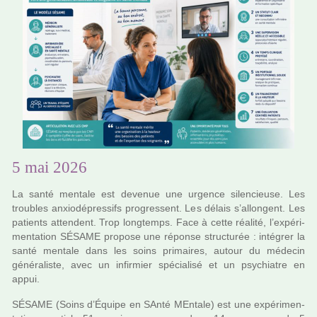
5 mai 2026
La santé men­tale est deve­nue une urgence silen­cieuse. Les
trou­bles anxio­dé­pres­sifs pro­gres­sent. Les délais s’allon­gent. Les
patients atten­dent. Trop long­temps. Face à cette réa­lité, l’expé­ri­
men­ta­tion SÉSAME pro­pose une réponse struc­tu­rée : inté­grer la
santé men­tale dans les soins pri­mai­res, autour du méde­cin
géné­ra­liste, avec un infir­mier spé­cia­lisé et un psy­chia­tre en
appui.
SÉSAME (Soins d’Équipe en SAnté MEntale) est une expé­ri­men­