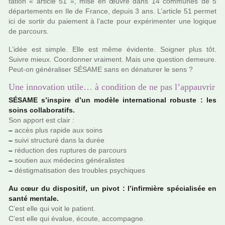
ta­tion « arti­cle 51 », mise en œuvre dans 14 com­mu­nes de 5
dépar­te­ments en Ile de France, depuis 3 ans. L’arti­cle 51 permet
ici de sortir du paie­ment à l’acte pour expé­ri­men­ter une logi­que
de par­cours.
L’idée est simple. Elle est même évidente. Soigner plus tôt.
Suivre mieux. Coordonner vrai­ment. Mais une ques­tion demeure.
Peut-on géné­ra­li­ser SÉSAME sans en déna­tu­rer le sens ?
Une innovation utile… à condition de ne pas l’appauvrir
SÉSAME s’ins­pire d’un modèle inter­na­tio­nal robuste : les
soins col­la­bo­ra­tifs.
Son apport est clair :
–
accès plus rapide aux soins
–
suivi struc­turé dans la durée
–
réduc­tion des rup­tu­res de par­cours
–
sou­tien aux méde­cins géné­ra­lis­tes
–
déstig­ma­ti­sa­tion des trou­bles psy­chi­ques
Au cœur du dis­po­si­tif, un pivot : l’infir­mière spé­cia­li­sée en
santé men­tale.
C’est elle qui voit le patient.
C’est elle qui évalue, écoute, accom­pa­gne.