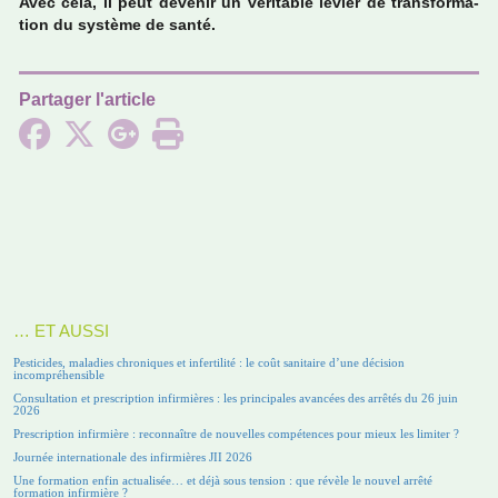
Avec cela, il peut deve­nir un véri­ta­ble levier de trans­for­ma­
tion du sys­tème de santé.
Partager l'article
… ET AUSSI
Pesticides, maladies chroniques et infertilité : le coût sanitaire d’une décision
incompréhensible
Consultation et prescription infirmières : les principales avancées des arrêtés du 26 juin
2026
Prescription infirmière : reconnaître de nouvelles compétences pour mieux les limiter ?
Journée internationale des infirmières JII 2026
Une formation enfin actualisée… et déjà sous tension : que révèle le nouvel arrêté
formation infirmière ?