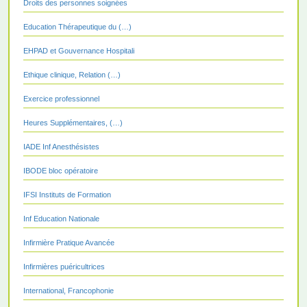
Droits des personnes soignées
Education Thérapeutique du (…)
EHPAD et Gouvernance Hospitali
Ethique clinique, Relation (…)
Exercice professionnel
Heures Supplémentaires, (…)
IADE Inf Anesthésistes
IBODE bloc opératoire
IFSI Instituts de Formation
Inf Education Nationale
Infirmière Pratique Avancée
Infirmières puéricultrices
International, Francophonie