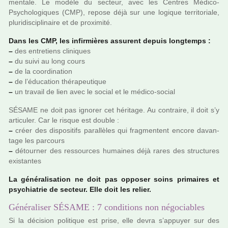
men­tale. Le modèle du sec­teur, avec les Centres Médico-
Psychologiques (CMP), repose déjà sur une logi­que ter­ri­to­riale,
plu­ri­dis­ci­pli­naire et de proxi­mité.
Dans les CMP, les infir­miè­res assu­rent depuis long­temps :
–
des entre­tiens cli­ni­ques
–
du suivi au long cours
–
de la coor­di­na­tion
–
de l’éducation thé­ra­peu­ti­que
–
un tra­vail de lien avec le social et le médico-social
SÉSAME ne doit pas igno­rer cet héri­tage. Au contraire, il doit s’y
arti­cu­ler. Car le risque est double :
–
créer des dis­po­si­tifs paral­lè­les qui frag­men­tent encore davan­
tage les par­cours
–
détour­ner des res­sour­ces humai­nes déjà rares des struc­tu­res
exis­tan­tes
La géné­ra­li­sa­tion ne doit pas oppo­ser soins pri­mai­res et
psy­chia­trie de sec­teur. Elle doit les relier.
Généraliser SÉSAME : 7 conditions non négociables
Si la déci­sion poli­ti­que est prise, elle devra s’appuyer sur des