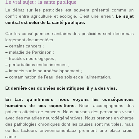
Le vrai sujet : la santé publique
Le débat sur les pes­ti­ci­des est sou­vent pré­senté comme un
conflit entre agri­culture et écologie. C’est une erreur.
Le sujet
cen­tral est celui de la santé publi­que.
Car les consé­quen­ces sani­tai­res des pes­ti­ci­des sont désor­mais
lar­ge­ment docu­men­tées :
–
cer­tains can­cers ;
–
mala­die de Parkinson ;
–
trou­bles neu­ro­lo­gi­ques ;
–
per­tur­ba­tions endo­cri­nien­nes ;
–
impacts sur le neu­ro­dé­ve­lop­pe­ment ;
–
conta­mi­na­tion de l’eau, des sols et de l’ali­men­ta­tion.
Et der­rière ces don­nées scien­ti­fi­ques, il y a des vies.
En tant qu’infir­miers, nous voyons les consé­quen­ces
humai­nes de ces expo­si­tions.
Nous accom­pa­gnons des
patients atteints de can­cers. Nous sui­vons des per­son­nes vivant
avec des mala­dies neu­ro­dé­gé­né­ra­ti­ves. Nous pre­nons en charge
des patho­lo­gies chro­ni­ques dont les causes sont mul­ti­ples, mais
où les fac­teurs envi­ron­ne­men­taux pren­nent une place crois­
sante.