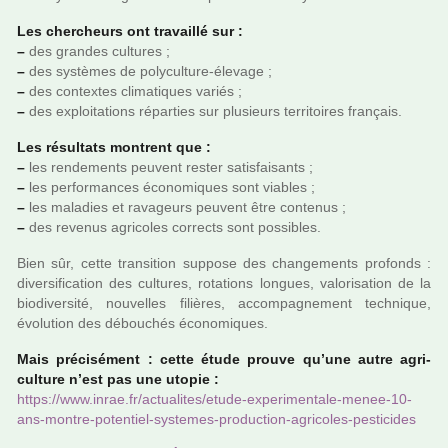
Les cher­cheurs ont tra­vaillé sur :
–
des gran­des cultu­res ;
–
des sys­tè­mes de poly­culture-élevage ;
–
des contex­tes cli­ma­ti­ques variés ;
–
des exploi­ta­tions répar­ties sur plu­sieurs ter­ri­toi­res fran­çais.
Les résul­tats mon­trent que :
–
les ren­de­ments peu­vent rester satis­fai­sants ;
–
les per­for­man­ces économiques sont via­bles ;
–
les mala­dies et rava­geurs peu­vent être conte­nus ;
–
des reve­nus agri­co­les cor­rects sont pos­si­bles.
Bien sûr, cette tran­si­tion sup­pose des chan­ge­ments pro­fonds :
diver­si­fi­ca­tion des cultu­res, rota­tions lon­gues, valo­ri­sa­tion de la
bio­di­ver­sité, nou­vel­les filiè­res, accom­pa­gne­ment tech­ni­que,
évolution des débou­chés économiques.
Mais pré­ci­sé­ment : cette étude prouve qu’une autre agri­
culture n’est pas une utopie :
https://www.inrae.fr/actua­li­tes/etude-expe­ri­men­tale-menee-10-
ans-montre-poten­tiel-sys­te­mes-pro­duc­tion-agri­co­les-pes­ti­ci­des