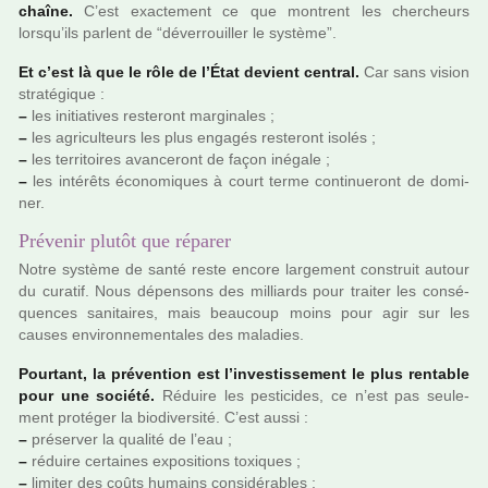
chaîne.
C’est exac­te­ment ce que mon­trent les cher­cheurs
lorsqu’ils par­lent de “déver­rouiller le sys­tème”.
Et c’est là que le rôle de l’État devient cen­tral.
Car sans vision
stra­té­gi­que :
–
les ini­tia­ti­ves res­te­ront mar­gi­na­les ;
–
les agri­culteurs les plus enga­gés res­te­ront isolés ;
–
les ter­ri­toi­res avan­ce­ront de façon iné­gale ;
–
les inté­rêts économiques à court terme conti­nue­ront de domi­
ner.
Prévenir plutôt que réparer
Notre sys­tème de santé reste encore lar­ge­ment cons­truit autour
du cura­tif. Nous dépen­sons des mil­liards pour trai­ter les consé­
quen­ces sani­tai­res, mais beau­coup moins pour agir sur les
causes envi­ron­ne­men­ta­les des mala­dies.
Pourtant, la pré­ven­tion est l’inves­tis­se­ment le plus ren­ta­ble
pour une société.
Réduire les pes­ti­ci­des, ce n’est pas seu­le­
ment pro­té­ger la bio­di­ver­sité. C’est aussi :
–
pré­ser­ver la qua­lité de l’eau ;
–
réduire cer­tai­nes expo­si­tions toxi­ques ;
–
limi­ter des coûts humains consi­dé­ra­bles ;