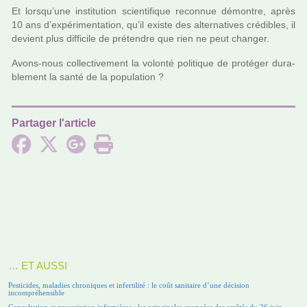
Et lorsqu’une ins­ti­tu­tion scien­ti­fi­que reconnue démon­tre, après
10 ans d’expé­ri­men­ta­tion, qu’il existe des alter­na­ti­ves cré­di­bles, il
devient plus dif­fi­cile de pré­ten­dre que rien ne peut chan­ger.
Avons-nous col­lec­ti­ve­ment la volonté poli­ti­que de pro­té­ger dura­
ble­ment la santé de la popu­la­tion ?
Partager l'article
… ET AUSSI
Pesticides, maladies chroniques et infertilité : le coût sanitaire d’une décision
incompréhensible
Consultation et prescription infirmières : les principales avancées des arrêtés du 26 juin