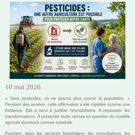
10 mai 2026
« Sans pes­ti­ci­des, on ne pourra plus nour­rir la popu­la­tion. »
Pendant des années, cette affir­ma­tion a été répé­tée comme une
évidence. Elle a servi à jus­ti­fier l’immo­bi­lisme. À repous­ser les
trans­for­ma­tions. À pré­sen­ter toute remise en ques­tion du modèle
agri­cole domi­nant comme irréa­liste.
Pourtant, dans les ser­vi­ces hos­pi­ta­liers, les consul­ta­tions, les