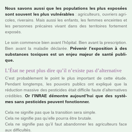
Nous savons aussi que les popu­la­tions les plus expo­sées
sont sou­vent les plus vul­né­ra­bles
: agri­culteurs, ouvriers agri­
co­les, rive­rains. Mais aussi les enfants, les femmes encein­tes et
les per­son­nes pré­cai­res vivant dans des ter­ri­toi­res for­te­ment
expo­sés.
Le soin com­mence bien avant l’hôpi­tal. Bien avant la pres­crip­tion.
Bien avant la mala­die décla­rée.
Prévenir l’expo­si­tion à des
sub­stan­ces toxi­ques est un enjeu majeur de santé publi­
que.
L’État ne peut plus dire qu’il n’existe pas d’alternative
C’est pro­ba­ble­ment le point le plus impor­tant de cette étude.
Pendant long­temps, les pou­voirs publics ont expli­qué que la
réduc­tion mas­sive des pes­ti­ci­des était dif­fi­cile faute d’alter­na­ti­ves
cré­di­bles.
Or l’INRAE démon­tre aujourd’hui que des sys­tè­
mes sans pes­ti­ci­des peu­vent fonc­tion­ner.
Cela ne signi­fie pas que la tran­si­tion sera simple.
Cela ne signi­fie pas qu’elle pourra être bru­tale.
Cela ne signi­fie pas qu’il faut aban­don­ner les agri­culteurs face
aux dif­fi­cultés.