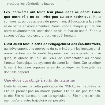
–
pro­té­ger les géné­ra­tions futu­res.
Les infir­miè­res ont toute leur place dans ce débat. Parce
que notre rôle ne se limite pas au soin tech­ni­que.
Nous
sommes aussi des acteurs de pré­ven­tion, d’éducation à la santé
et de santé envi­ron­ne­men­tale. Nous voyons chaque jour le lien
entre envi­ron­ne­ment, condi­tions de vie et état de santé. Et nous
savons qu’atten­dre encore aura un coût humain.
C’est aussi tout le sens de l’enga­ge­ment des éco-infir­miers,
qui déve­lop­pent une appro­che du soin inté­grant les impacts envi­
ron­ne­men­taux sur la santé, la pré­ven­tion des expo­si­tions toxi­
ques, la qua­lité de l’air, de l’eau, de l’ali­men­ta­tion ou encore
l’impact écologique du sys­tème de santé lui-même. Car pro­té­ger
la santé humaine sup­pose aussi de pro­té­ger les écosystèmes
dont elle dépend.
Une étude qui oblige à sortir du fatalisme
L’inté­rêt majeur de cette publi­ca­tion de l’INRAE est peut-être là.
Elle ne promet pas un monde par­fait. Elle ne nie pas les dif­fi­
cultés. Elle ne cari­ca­ture pas les agri­culteurs. Elle montre sim­ple­
ment qu’une autre tra­jec­toire est pos­si­ble.