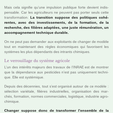
Mais cela signi­fie qu’une impul­sion publi­que forte devient indis­
pen­sa­ble. Car les agri­culteurs ne peu­vent pas porter seuls cette
trans­for­ma­tion.
La tran­si­tion sup­pose des poli­ti­ques cohé­
ren­tes, avec des inves­tis­se­ments, de la for­ma­tion, de la
recher­che, des filiè­res adap­tées, une juste rému­né­ra­tion, un
accom­pa­gne­ment tech­ni­que dura­ble.
On ne peut pas deman­der aux exploi­tants de chan­ger de modèle
tout en main­te­nant des règles économiques qui favo­ri­sent les
sys­tè­mes les plus dépen­dants des intrants chi­mi­ques.
Le verrouillage du système agricole
L’un des inté­rêts majeurs des tra­vaux de l’INRAE est de mon­trer
que la dépen­dance aux pes­ti­ci­des n’est pas uni­que­ment tech­ni­
que. Elle est sys­té­mi­que.
Depuis des décen­nies, tout s’est orga­nisé autour de ce modèle :
sélec­tion varié­tale, filiè­res indus­triel­les, orga­ni­sa­tion des mar­
chés, for­ma­tion, normes com­mer­cia­les, logis­ti­que, indus­trie agro­
chi­mi­que.
Changer sup­pose donc de trans­for­mer l’ensem­ble de la