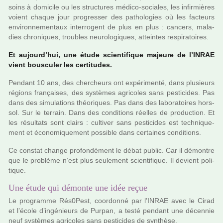
soins à domi­cile ou les struc­tu­res médico-socia­les, les infir­miè­res
voient chaque jour pro­gres­ser des patho­lo­gies où les fac­teurs
envi­ron­ne­men­taux inter­ro­gent de plus en plus : can­cers, mala­
dies chro­ni­ques, trou­bles neu­ro­lo­gi­ques, attein­tes res­pi­ra­toi­res.
Et aujourd’hui, une étude scien­ti­fi­que majeure de l’INRAE
vient bous­cu­ler les cer­ti­tu­des.
Pendant 10 ans, des cher­cheurs ont expé­ri­menté, dans plu­sieurs
régions fran­çai­ses, des sys­tè­mes agri­co­les sans pes­ti­ci­des. Pas
dans des simu­la­tions théo­ri­ques. Pas dans des labo­ra­toi­res hors-
sol. Sur le ter­rain. Dans des condi­tions réel­les de pro­duc­tion. Et
les résul­tats sont clairs : culti­ver sans pes­ti­ci­des est tech­ni­que­
ment et économiquement pos­si­ble dans cer­tai­nes condi­tions.
Ce cons­tat change pro­fon­dé­ment le débat public. Car il démon­tre
que le pro­blème n’est plus seu­le­ment scien­ti­fi­que. Il devient poli­
ti­que.
Une étude qui démonte une idée reçue
Le pro­gramme Rés0Pest, coor­donné par l’INRAE avec le Cirad
et l’école d’ingé­nieurs de Purpan, a testé pen­dant une décen­nie
neuf sys­tè­mes agri­co­les sans pes­ti­ci­des de syn­thèse.