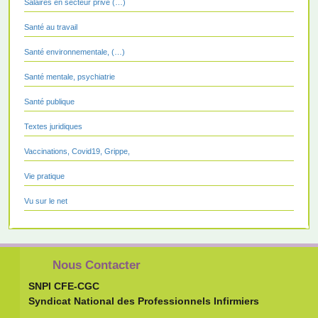
Salaires en secteur privé (…)
Santé au travail
Santé environnementale, (…)
Santé mentale, psychiatrie
Santé publique
Textes juridiques
Vaccinations, Covid19, Grippe,
Vie pratique
Vu sur le net
Nous Contacter
SNPI CFE-CGC
Syndicat National des Professionnels Infirmiers