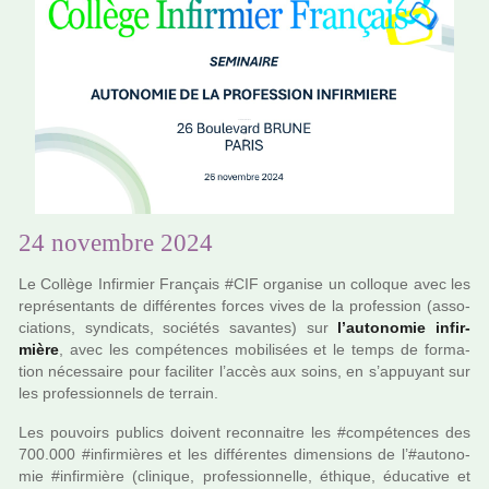
24 novembre 2024
Le Collège Infirmier Français #CIF orga­nise un col­lo­que avec les
repré­sen­tants de dif­fé­ren­tes forces vives de la pro­fes­sion (asso­
cia­tions, syn­di­cats, socié­tés savan­tes) sur
l’auto­no­mie infir­
mière
, avec les com­pé­ten­ces mobi­li­sées et le temps de for­ma­
tion néces­saire pour faci­li­ter l’accès aux soins, en s’appuyant sur
les pro­fes­sion­nels de ter­rain.
Les pou­voirs publics doi­vent reconnai­tre les #com­pé­ten­ces des
700.000 #in­fir­miè­res et les dif­­fé­­ren­­tes dimen­­sions de l’#au­to­no­
mie #in­fir­mière (cli­­ni­­que, pro­­fes­­sion­­nelle, éthique, éducative et