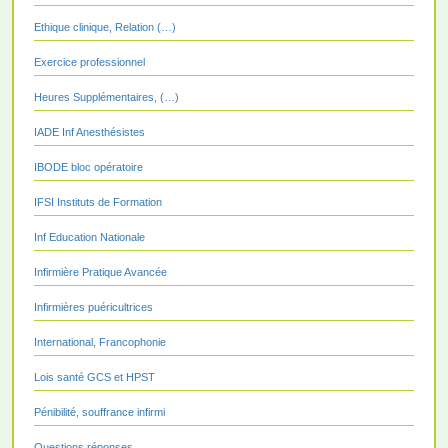
Ethique clinique, Relation (…)
Exercice professionnel
Heures Supplémentaires, (…)
IADE Inf Anesthésistes
IBODE bloc opératoire
IFSI Instituts de Formation
Inf Education Nationale
Infirmière Pratique Avancée
Infirmières puéricultrices
International, Francophonie
Lois santé GCS et HPST
Pénibilité, souffrance infirmi
Questions réponses