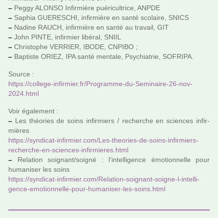
–
Peggy ALONSO Infirmière pué­ri­cultrice, ANPDE
–
Saphia GUERESCHI, infir­mière en santé sco­laire, SNICS
–
Nadine RAUCH, infir­mière en santé au tra­vail, GIT
–
John PINTE, infir­mier libé­ral, SNIIL
–
Christophe VERRIER, IBODE, CNPIBO ;
–
Baptiste ORIEZ, IPA santé men­tale, Psychiatrie, SOFRIPA.
Source :
https://col­lege-infir­mier.fr/Programme-du-Seminaire-26-nov-
2024.html
Voir également :
–
Les théo­ries de soins infir­miers / recher­che en scien­ces infir­
miè­res
https://syn­di­cat-infir­mier.com/Les-theo­ries-de-soins-infir­miers-
recher­che-en-scien­ces-infir­mie­res.html
–
Relation soi­gnant/soigné : l’intel­li­gence émotionnelle pour
huma­ni­ser les soins
https://syn­di­cat-infir­mier.com/Relation-soi­gnant-soigne-l-intel­li­
gence-emo­tion­nelle-pour-huma­ni­ser-les-soins.html