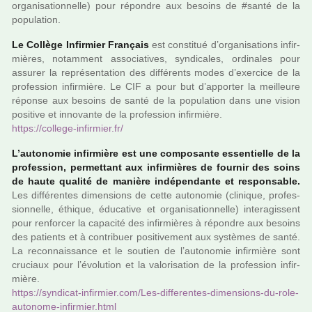
orga­­ni­­sa­­tion­­nelle) pour répon­­dre aux besoins de #santé de la
popu­la­tion.
Le Collège Infirmier Français
est cons­ti­tué d’orga­ni­sa­tions infir­
miè­res, notam­ment asso­cia­ti­ves, syn­di­ca­les, ordi­na­les pour
assu­rer la repré­sen­ta­tion des dif­fé­rents modes d’exer­cice de la
pro­fes­sion infir­mière. Le CIF a pour but d’appor­ter la meilleure
réponse aux besoins de santé de la popu­la­tion dans une vision
posi­tive et inno­vante de la pro­fes­sion infir­mière.
https://col­lege-infir­mier.fr/
L’auto­­no­­mie infir­­mière est une com­­po­­sante essen­­tielle de la
pro­­fes­­sion, per­­met­­tant aux infir­­miè­­res de four­­nir des soins
de haute qua­­lité de manière indé­­pen­­dante et res­­pon­­sa­­ble.
Les dif­­fé­­ren­­tes dimen­­sions de cette auto­­no­­mie (cli­­ni­­que, pro­­fes­­
sion­­nelle, éthique, éducative et orga­­ni­­sa­­tion­­nelle) inte­­ra­­gis­­sent
pour ren­­for­­cer la capa­­cité des infir­­miè­­res à répon­­dre aux besoins
des patients et à contri­­buer posi­­ti­­ve­­ment aux sys­­tè­­mes de santé.
La reconnais­­sance et le sou­­tien de l’auto­­no­­mie infir­­mière sont
cru­­ciaux pour l’évolution et la valo­­ri­­sa­­tion de la pro­­fes­­sion infir­­
mière.
https://syn­di­cat-infir­mier.com/Les-dif­fe­ren­tes-dimen­sions-du-role-
auto­nome-infir­mier.html