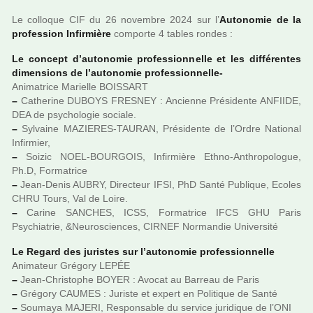
Le col­lo­que CIF du 26 novem­bre 2024 sur l’
Autonomie de la
pro­fes­sion Infirmière
com­porte 4 tables rondes :
Le concept d’auto­no­mie pro­fes­sion­nelle et les dif­fé­ren­tes
dimen­sions de l’auto­no­mie pro­fes­sion­nelle-
Animatrice Marielle BOISSART
–
Catherine DUBOYS FRESNEY : Ancienne Présidente ANFIIDE,
DEA de psy­cho­lo­gie sociale.
–
Sylvaine MAZIERES-TAURAN, Présidente de l’Ordre National
Infirmier,
–
Soizic NOEL-BOURGOIS, Infirmière Ethno-Anthropologue,
Ph.D, Formatrice
–
Jean-Denis AUBRY, Directeur IFSI, PhD Santé Publique, Ecoles
CHRU Tours, Val de Loire.
–
Carine SANCHES, ICSS, Formatrice IFCS GHU Paris
Psychiatrie, &Neurosciences, CIRNEF Normandie Université
Le Regard des juris­tes sur l’auto­no­mie pro­fes­sion­nelle
Animateur Grégory LEPÉE
–
Jean-Christophe BOYER : Avocat au Barreau de Paris
–
Grégory CAUMES : Juriste et expert en Politique de Santé
–
Soumaya MAJERI, Responsable du ser­vice juri­di­que de l’ONI