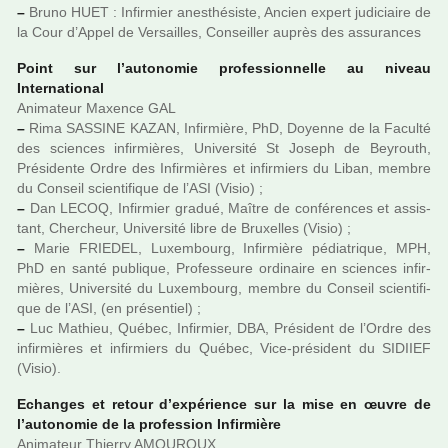
–
Bruno HUET : Infirmier anes­thé­siste, Ancien expert judi­ciaire de
la Cour d’Appel de Versailles, Conseiller auprès des assu­ran­ces
Point sur l’auto­no­mie pro­fes­sion­nelle au niveau
International
Animateur Maxence GAL
–
Rima SASSINE KAZAN, Infirmière, PhD, Doyenne de la Faculté
des scien­ces infir­miè­res, Université St Joseph de Beyrouth,
Présidente Ordre des Infirmières et infir­miers du Liban, membre
du Conseil scien­ti­fi­que de l’ASI (Visio) ;
–
Dan LECOQ, Infirmier gradué, Maître de confé­ren­ces et assis­
tant, Chercheur, Université libre de Bruxelles (Visio) ;
–
Marie FRIEDEL, Luxembourg, Infirmière pédia­tri­que, MPH,
PhD en santé publi­que, Professeure ordi­naire en scien­ces infir­
miè­res, Université du Luxembourg, membre du Conseil scien­ti­fi­
que de l’ASI, (en pré­sen­tiel) ;
–
Luc Mathieu, Québec, Infirmier, DBA, Président de l’Ordre des
infir­miè­res et infir­miers du Québec, Vice-pré­si­dent du SIDIIEF
(Visio).
Echanges et retour d’expé­rience sur la mise en œuvre de
l’auto­no­mie de la pro­fes­sion Infirmière
Animateur Thierry AMOUROUX