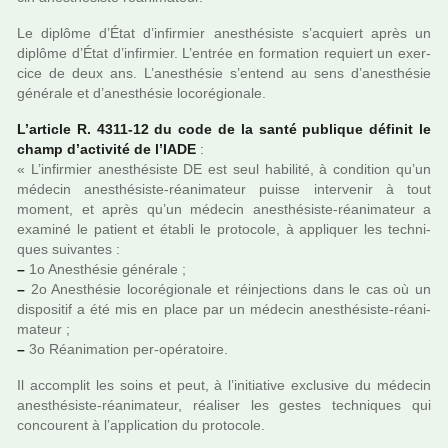
Le diplôme d’État d’infir­mier anes­thé­siste s’acquiert après un
diplôme d’État d’infir­mier. L’entrée en for­ma­tion requiert un exer­
cice de deux ans. L’anes­thé­sie s’entend au sens d’anes­thé­sie
géné­rale et d’anes­thé­sie loco­ré­gio­nale.
L’arti­cle R. 4311-12 du code de la santé publi­que défi­nit le
champ d’acti­vité de l’IADE
:
« L’infir­mier anes­thé­siste DE est seul habi­lité, à condi­tion qu’un
méde­cin anes­thé­siste-réa­ni­ma­teur puisse inter­ve­nir à tout
moment, et après qu’un méde­cin anes­thé­siste-réa­ni­ma­teur a
exa­miné le patient et établi le pro­to­cole, à appli­quer les tech­ni­
ques sui­van­tes :
–
1o Anesthésie géné­rale ;
–
2o Anesthésie loco­ré­gio­nale et réin­jec­tions dans le cas où un
dis­po­si­tif a été mis en place par un méde­cin anes­thé­siste-réa­ni­
ma­teur ;
–
3o Réanimation per-opé­ra­toire.
Il accom­plit les soins et peut, à l’ini­tia­tive exclu­sive du méde­cin
anes­thé­siste-réa­ni­ma­teur, réa­li­ser les gestes tech­ni­ques qui
concou­rent à l’appli­ca­tion du pro­to­cole.