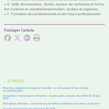
–
6. Veille docu­men­taire, études, tra­vaux de recher­che et for­ma­
tion conti­nue en anes­thé­sie­réa­ni­ma­tion, dou­leur et urgen­ces.
–
7. Formation des pro­fes­sion­nels et des futurs pro­fes­sion­nels.
Partager l'article
… ET AUSSI
Pesticides, maladies chroniques et infertilité : le coût sanitaire d’une décision
incompréhensible
Consultation et prescription infirmières : les principales avancées des arrêtés du 26 juin
2026
Prescription infirmière : reconnaître de nouvelles compétences pour mieux les limiter ?
Journée internationale des infirmières JII 2026