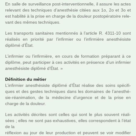
En salle de sur­veillance post-inter­ven­tion­nelle, il assure les actes
rele­vant des tech­ni­ques d’anes­thé­sie citées aux 1o, 2o et 3o et
est habi­lité à la prise en charge de la dou­leur pos­to­pé­ra­toire rele­
vant des mêmes tech­ni­ques.
Les trans­ports sani­tai­res men­tion­nés à l’arti­cle R. 4311-10 sont
réa­li­sés en prio­rité par l’infir­mier ou l’infir­mière anes­thé­siste
diplômé d’État.
L’infir­mier ou l’infir­mière, en cours de for­ma­tion pré­pa­rant à ce
diplôme, peut par­ti­ci­per à ces acti­vi­tés en pré­sence d’un infir­mier
anes­thé­siste diplômé d’État. »
Définition du métier
L’infir­mier anes­thé­siste diplômé d’État réa­lise des soins spé­ci­fi­
ques et des gestes tech­ni­ques dans les domai­nes de l’anes­thé­
sie-réa­ni­ma­tion, de la méde­cine d’urgence et de la prise en
charge de la dou­leur.
Les acti­vi­tés décri­tes sont celles qui sont le plus sou­vent réa­li­
sées ; elles ne sont pas exhaus­ti­ves, elles cor­res­pon­dent à l’état
de la
réflexion au jour de leur pro­duc­tion et peu­vent se voir modi­fier