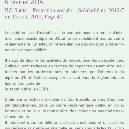
6 février 2016
BO Santé – Protection sociale – Solidarité no 2012/7
du 15 août 2012, Page 40.
Les réfé­ren­tiels d’acti­vi­tés et de com­pé­ten­ces du métier d’infir­
mier anes­thé­siste diplômé d’État ne se sub­sti­tuent pas au cadre
régle­men­taire. En effet, un réfé­ren­tiel n’a pas voca­tion à déter­mi­
ner des res­pon­sa­bi­li­tés.
Il s’agit de décrire les acti­vi­tés du métier, puis les com­pé­ten­ces.
Celles-ci sont rédi­gées en termes de capa­ci­tés devant être maî­
tri­sées par les pro­fes­sion­nels et attes­tées par l’obten­tion du
diplôme d’État. Cette des­crip­tion s’ins­crit dans la régle­men­ta­tion
figu­rant au code de
la santé publi­que (CSP).
L’infir­mier anes­thé­siste diplômé d’État tra­vaille au sein d’équipes
plu­ri­dis­ci­pli­nai­res, dans un cadre régle­men­taire défini, en col­la­
bo­ra­tion et sous la res­pon­sa­bi­lité des méde­cins anes­thé­sis­tes­
réa­ni­ma­teurs.
Il inter­vient dans les dif­fé­rents sites d’anes­thé­sie et en salle de
sur­veillance post-inter­ven­tion­nelle au sens des arti­cles D. 6124-