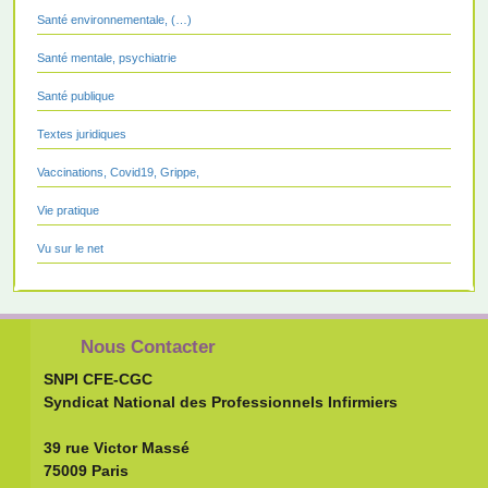
Santé environnementale, (…)
Santé mentale, psychiatrie
Santé publique
Textes juridiques
Vaccinations, Covid19, Grippe,
Vie pratique
Vu sur le net
Nous Contacter
SNPI CFE-CGC
Syndicat National des Professionnels Infirmiers
39 rue Victor Massé
75009 Paris