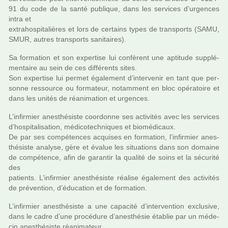
91 du code de la santé publi­que, dans les ser­vi­ces d’urgen­ces
intra et
extra­hos­pi­ta­liè­res et lors de cer­tains types de trans­ports (SAMU,
SMUR, autres trans­ports sani­tai­res).
Sa for­ma­tion et son exper­tise lui confè­rent une apti­tude sup­plé­
men­taire au sein de ces dif­fé­rents sites.
Son exper­tise lui permet également d’inter­ve­nir en tant que per­
sonne res­source ou for­ma­teur, notam­ment en bloc opé­ra­toire et
dans les unités de réa­ni­ma­tion et urgen­ces.
L’infir­mier anes­thé­siste coor­donne ses acti­vi­tés avec les ser­vi­ces
d’hos­pi­ta­li­sa­tion, médi­co­tech­ni­ques et bio­mé­di­caux.
De par ses com­pé­ten­ces acqui­ses en for­ma­tion, l’infir­mier anes­
thé­siste ana­lyse, gère et évalue les situa­tions dans son domaine
de com­pé­tence, afin de garan­tir la qua­lité de soins et la sécu­rité
des
patients. L’infir­mier anes­thé­siste réa­lise également des acti­vi­tés
de pré­ven­tion, d’éducation et de for­ma­tion.
L’infir­mier anes­thé­siste a une capa­cité d’inter­ven­tion exclu­sive,
dans le cadre d’une pro­cé­dure d’anes­thé­sie établie par un méde­
cin anes­thé­siste réa­ni­ma­teur.