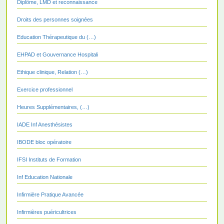
Diplôme, LMD et reconnaissance
Droits des personnes soignées
Education Thérapeutique du (…)
EHPAD et Gouvernance Hospitali
Ethique clinique, Relation (…)
Exercice professionnel
Heures Supplémentaires, (…)
IADE Inf Anesthésistes
IBODE bloc opératoire
IFSI Instituts de Formation
Inf Education Nationale
Infirmière Pratique Avancée
Infirmières puéricultrices