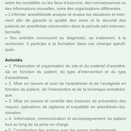
selon les moda­li­tés ou les lieux d’exer­cice, des connais­san­ces ou
des infor­ma­tions nou­vel­les, voire des orga­ni­sa­tions dif­fé­ren­tes.
–
L’infir­mier anes­thé­siste ana­lyse et évalue les situa­tions et inter­
vient afin de garan­tir la qua­lité des soins et la sécu­rité des
patients en anes­thé­sie-réa­ni­ma­tion dans la période péri-inter­ven­
tion­nelle
–
Ses acti­vi­tés concou­rent au diag­nos­tic, au trai­te­ment, à la
recher­che. Il par­ti­cipe à la for­ma­tion dans ces champs spé­ci­fi­
ques.
Activités
–
1. Préparation et orga­ni­sa­tion du site et du maté­riel d’anes­thé­
sie en fonc­tion du patient, du type d’inter­ven­tion et du type
d’anes­thé­sie.
–
2. Mise en oeuvre et suivi de l’anes­thé­sie et de l’anal­gé­sie en
fonc­tion du patient, de l’inter­ven­tion et de la tech­ni­que anes­thé­si­
que.
–
3. Mise en oeuvre et contrôle des mesu­res de pré­ven­tion des
ris­ques, opé­ra­tions de vigi­lance et tra­ça­bi­lité en anes­thé­sie-réa­
ni­ma­tion.
–
4. Information, com­mu­ni­ca­tion et accom­pa­gne­ment du patient
tout au long de sa prise en charge.
–
5. Coordination des actions avec les autres pro­fes­sion­nels.