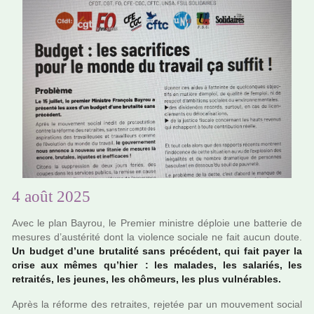
4 août 2025
Avec le plan Bayrou, le Premier minis­tre déploie une bat­te­rie de
mesu­res d’aus­té­rité dont la vio­lence sociale ne fait aucun doute.
Un budget d’une bru­ta­lité sans pré­cé­dent, qui fait payer la
crise aux mêmes qu’hier : les mala­des, les sala­riés, les
retrai­tés, les jeunes, les chô­meurs, les plus vul­né­ra­bles.
Après la réforme des retrai­tes, reje­tée par un mou­ve­ment social