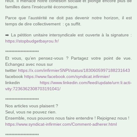
reux. Il menace notre cohé­sion sociale et plonge encore plus de
famil­les dans l’insé­cu­rité économique.
Parce que l’aus­té­rité ne doit pas deve­nir notre hori­zon, il est
temps de dire col­lec­ti­ve­ment : ça suffit.
➡️ La péti­tion uni­taire inter­syn­di­cale est ouverte à la signa­ture :
https://stop­bud­get­bay­rou.fr/
**********************
Et vous, qu’en pensez-vous ? Partagez votre point de vue.
Echangez avec nous sur
twit­ter
https://x.com/infir­mierSNPI/status/1830605997188231643
face­book
https://www.face­book.com/syn­di­cat.infir­mier/
lin­ke­din
https://www.lin­ke­din.com/feed/update/urn:li:acti­
vity:7236362308703191041/
**********************
Nos arti­cles vous plai­sent ?
Seul, vous ne pouvez rien.
Ensemble, nous pou­­vons nous faire enten­­dre ! Rejoignez nous !
https://www.syn­di­cat-infir­mier.com/Comment-adhe­rer.html
**********************