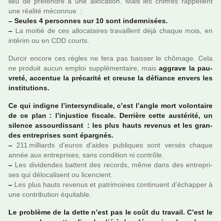
lieu de pré­ten­dre à une allo­ca­tion. Mais les chif­fres rap­pel­lent
une réa­lité méconnue :
–
Seules 4 per­son­nes sur 10 sont indem­ni­sées.
–
La moitié de ces allo­ca­tai­res tra­vaillent déjà chaque mois, en
inté­rim ou en CDD courts.
Durcir encore ces règles ne fera pas bais­ser le chô­mage. Cela
ne pro­duit aucun emploi sup­plé­men­taire, mais
aggrave la pau­
vreté, accen­tue la pré­ca­rité et creuse la défiance envers les
ins­ti­tu­tions.
Ce qui indi­gne l’inter­syn­di­cale, c’est l’angle mort volon­taire
de ce plan : l’injus­tice fis­cale. Derrière cette aus­té­rité, un
silence assour­dis­sant : les plus hauts reve­nus et les gran­
des entre­pri­ses sont épargnés.
–
211 ­mil­liards d’euros d’aides publi­ques sont versés chaque
année aux entre­pri­ses, sans condi­tion ni contrôle.
–
Les divi­den­des bat­tent des records, même dans des entre­pri­
ses qui délo­ca­li­sent ou licen­cient.
–
Les plus hauts reve­nus et patri­moi­nes conti­nuent d’échapper à
une contri­bu­tion équitable.
Le pro­blème de la dette n’est pas le coût du tra­vail. C’est le