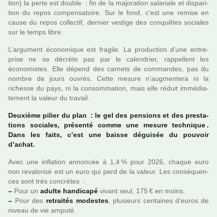
tion) la perte est dou­ble : fin de la majo­ra­tion sala­riale et dis­pa­ri­
tion du repos com­pen­sa­toire. Sur le fond, c’est une remise en
cause du repos col­lec­tif, der­nier ves­tige des conquê­tes socia­les
sur le temps libre.
L’argu­ment économique est fra­gile. La pro­duc­tion d’une entre­
prise ne se décrète pas par le calen­drier, rap­pel­lent les
économistes. Elle dépend des car­nets de com­man­des, pas du
nombre de jours ouvrés. Cette mesure n’aug­men­tera ni la
richesse du pays, ni la consom­ma­tion, mais elle réduit immé­dia­
te­ment la valeur du tra­vail.
Deuxième pilier du plan : le gel des pen­sions et des pres­ta­
tions socia­les, pré­senté comme une mesure tech­ni­que .
Dans les faits, c’est une baisse dégui­sée du pou­voir
d’achat.
Avec une infla­tion annon­cée à 1,4 % pour 2026, chaque euro
non reva­lo­risé est un euro qui perd de la valeur. Les consé­quen­
ces sont très concrè­tes :
–
Pour un
adulte han­di­capé
vivant seul, 175 € en moins.
–
Pour des
retrai­tés modes­tes
, plu­sieurs cen­tai­nes d’euros de
niveau de vie amputé.