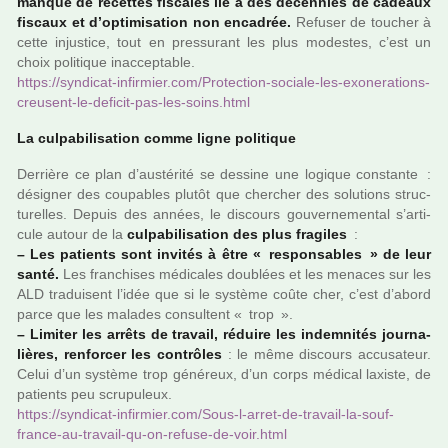
manque de recet­tes fis­ca­les lié à des décen­nies de cadeaux
fis­caux et d’opti­mi­sa­tion non enca­drée.
Refuser de tou­cher à
cette injus­tice, tout en pres­su­rant les plus modes­tes, c’est un
choix poli­ti­que inac­cep­ta­ble.
https://syn­di­cat-infir­mier.com/Protection-sociale-les-exo­ne­ra­tions-
creu­sent-le-defi­cit-pas-les-soins.html
La culpa­bi­li­sa­tion comme ligne poli­ti­que
Derrière ce plan d’aus­té­rité se des­sine une logi­que cons­tan­te :
dési­gner des cou­pa­bles plutôt que cher­cher des solu­tions struc­
tu­rel­les. Depuis des années, le dis­cours gou­ver­ne­men­tal s’arti­
cule autour de la
culpa­bi­li­sa­tion des plus fra­gi­les
:
–
Les patients sont invi­tés à être « res­pon­sa­bles » de leur
santé.
Les fran­chi­ses médi­ca­les dou­blées et les mena­ces sur les
ALD tra­dui­sent l’idée que si le sys­tème coûte cher, c’est d’abord
parce que les mala­des consul­tent « trop ».
–
Limiter les arrêts de tra­vail, réduire les indem­ni­tés jour­na­
liè­res, ren­for­cer les contrô­les
: le même dis­cours accu­sa­teur.
Celui d’un sys­tème trop géné­reux, d’un corps médi­cal laxiste, de
patients peu scru­pu­leux.
https://syn­di­cat-infir­mier.com/Sous-l-arret-de-tra­vail-la-souf­
france-au-tra­vail-qu-on-refuse-de-voir.html