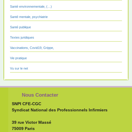
Santé environnementale, (…)
Santé mentale, psychiatrie
Santé publique
Textes juridiques
Vaccinations, Covid19, Grippe,
Vie pratique
Vu sur le net
Nous Contacter
SNPI CFE-CGC
Syndicat National des Professionnels Infirmiers
39 rue Victor Massé
75009 Paris