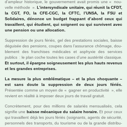
d’ampleur his­to­ri­que, le gou­ver­ne­ment avait promis une « nou­
velle métho­de ».
L’inter­syn­di­cale uni­taire, qui réunit la CFDT,
la CGT, FO, la CFE-CGC, la CFTC, l’UNSA, la FSU et
Solidaires, dénonce un budget frap­pant d’abord ceux qui
tra­vaillent, qui étudient, qui soi­gnent ou qui sur­vi­vent avec
une pen­sion ou une allo­ca­tion.
Suppression de jours fériés, gel des pres­ta­tions socia­les, baisse
dégui­sée des pen­sions, coupes dans l’assu­rance chô­mage, dou­
ble­ment des fran­chi­ses médi­ca­les et asphyxie des ser­vi­ces
publics : le plan coche toutes les cases d’une aus­té­rité clas­si­que.
Et sur­tout, il épargne soi­gneu­se­ment les plus hauts reve­nus
et les gran­des entre­pri­ses.
La mesure la plus emblé­ma­ti­que – et la plus cho­quante –
est sans doute la sup­pres­sion de deux jours fériés.
Présentée comme un moyen de « ga­gner en pro­duc­ti­vi­té », elle
revient en réa­lité à impo­ser deux jours de tra­vail gra­tuit.
Concrètement, pour des mil­lions de sala­riés men­sua­li­sés, cela
signi­fie une
baisse méca­ni­que du salaire horaire.
Et pour ceux
qui tra­vaillent déjà les jours fériés (soi­gnants, agents de sécu­rité,
per­son­nels des trans­ports, du tou­risme ou de la grande dis­tri­bu­