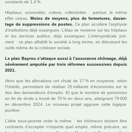
cons­tants de 1,4 %.
Hôpitaux, uni­ver­si­tés, culture, col­lec­ti­vi­tés : par­tout, le même
effet ciseau.
Moins de moyens, plus de fer­me­tu­res, davan­
tage de sup­pres­sions de postes.
Ce plan accé­lère l’asphyxie
d’ins­ti­tu­tions déjà exsan­gues. L’étau se res­serre sur les hôpi­taux
et les ser­vi­ces publics, déjà exsan­gues. L’inter­syn­di­cale pré­
vient : ce plan affai­blit la société à long terme, en détrui­sant les
outils même de la cohé­sion sociale.
Le plan Bayrou s’atta­que aussi à l’assu­rance chô­mage, déjà
sévè­re­ment ampu­tée par trois réfor­mes suc­ces­si­ves depuis
2021.
Alors que les allo­ca­tions ont chuté de 17 % en moyenne, selon
l’Unédic, per­met­tant de réa­li­ser 25 ­mil­liards d’économies sur le
dos des deman­deurs d’emploi. Et que le nombre de per­son­nes
en fin de droits a bondi de 70 % en deux ans, attei­gnant 79 000
en décem­bre 2024. Le nou­veau projet aggrave cette logi­que
puni­tive.
L’idée sous-jacente reste la même : les chô­meurs doi­vent être
contraints d’accep­ter n’importe quel emploi, même pré­caire, au