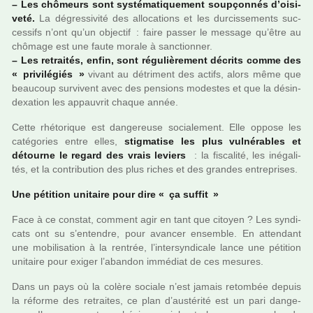
–
Les chô­meurs sont sys­té­ma­ti­que­ment soup­çon­nés d’oisi­
veté.
La dégres­si­vité des allo­ca­tions et les dur­cis­se­ments suc­
ces­sifs n’ont qu’un objec­tif : faire passer le mes­sage qu’être au
chô­mage est une faute morale à sanc­tion­ner.
–
Les retrai­tés, enfin, sont régu­liè­re­ment décrits comme des
« pri­vi­lé­giés »
vivant au détri­ment des actifs, alors même que
beau­coup sur­vi­vent avec des pen­sions modes­tes et que la désin­
dexa­tion les appau­vrit chaque année.
Cette rhé­to­ri­que est dan­ge­reuse socia­le­ment. Elle oppose les
caté­go­ries entre elles,
stig­ma­tise les plus vul­né­ra­bles et
détourne le regard des vrais leviers
: la fis­ca­lité, les iné­ga­li­
tés, et la contri­bu­tion des plus riches et des gran­des entre­pri­ses.
Une péti­tion uni­taire pour dire « ça suf­fit »
Face à ce cons­tat, com­ment agir en tant que citoyen ? Les syn­di­
cats ont su s’enten­dre, pour avan­cer ensem­ble. En atten­dant
une mobi­li­sa­tion à la ren­trée, l’inter­syn­di­cale lance une péti­tion
uni­taire pour exiger l’aban­don immé­diat de ces mesu­res.
Dans un pays où la colère sociale n’est jamais retom­bée depuis
la réforme des retrai­tes, ce plan d’aus­té­rité est un pari dan­ge­