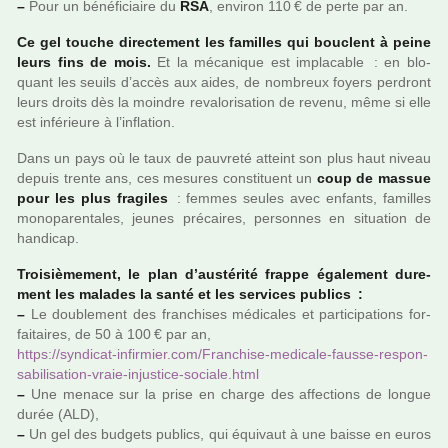
–
Pour un béné­fi­ciaire du
RSA
, envi­ron 110 € de perte par an.
Ce gel touche direc­te­ment les famil­les qui bou­clent à peine
leurs fins de mois.
Et la méca­ni­que est impla­ca­ble : en blo­
quant les seuils d’accès aux aides, de nom­breux foyers per­dront
leurs droits dès la moin­dre reva­lo­ri­sa­tion de revenu, même si elle
est infé­rieure à l’infla­tion.
Dans un pays où le taux de pau­vreté atteint son plus haut niveau
depuis trente ans, ces mesu­res cons­ti­tuent un
coup de massue
pour les plus fra­gi­les
: femmes seules avec enfants, famil­les
mono­pa­ren­ta­les, jeunes pré­cai­res, per­son­nes en situa­tion de
han­di­cap.
Troisièmement, le plan d’aus­té­rité frappe également dure­
ment les mala­des la santé et les ser­vi­ces publics :
–
Le dou­ble­ment des fran­chi­ses médi­ca­les et par­ti­ci­pa­tions for­
fai­tai­res, de 50 à 100 € par an,
https://syn­di­cat-infir­mier.com/Franchise-medi­cale-fausse-res­pon­
sa­bi­li­sa­tion-vraie-injus­tice-sociale.html
–
Une menace sur la prise en charge des affec­tions de longue
durée (ALD),
–
Un gel des bud­gets publics, qui équivaut à une baisse en euros