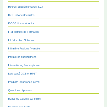
Heures Supplémentaires, (…)
IADE Inf Anesthésistes
IBODE bloc opératoire
IFSI Instituts de Formation
Inf Education Nationale
Infirmière Pratique Avancée
Infirmières puéricultrices
International, Francophonie
Lois santé GCS et HPST
Pénibilité, souffrance infirmi
Questions réponses
Ratios de patients par infirmi
Réaction syndicale