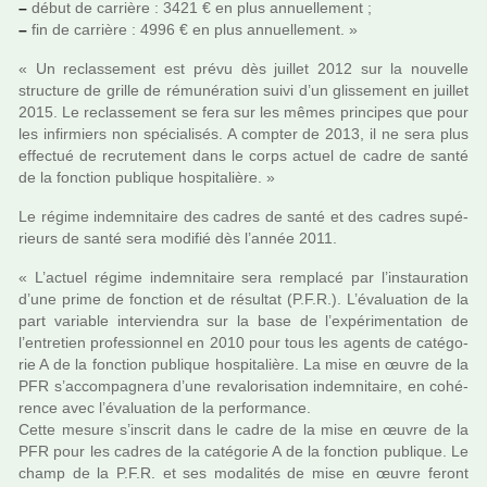
–
début de car­rière : 3421 € en plus annuel­le­ment ;
–
fin de car­rière : 4996 € en plus annuel­le­ment. »
« Un reclas­se­ment est prévu dès juillet 2012 sur la nou­velle
struc­ture de grille de rému­né­ra­tion suivi d’un glis­se­ment en juillet
2015. Le reclas­se­ment se fera sur les mêmes prin­ci­pes que pour
les infir­miers non spé­cia­li­sés. A comp­ter de 2013, il ne sera plus
effec­tué de recru­te­ment dans le corps actuel de cadre de santé
de la fonc­tion publi­que hos­pi­ta­lière. »
Le régime indem­ni­taire des cadres de santé et des cadres supé­
rieurs de santé sera modi­fié dès l’année 2011.
« L’actuel régime indem­ni­taire sera rem­placé par l’ins­tau­ra­tion
d’une prime de fonc­tion et de résul­tat (P.F.R.). L’évaluation de la
part varia­ble inter­vien­dra sur la base de l’expé­ri­men­ta­tion de
l’entre­tien pro­fes­sion­nel en 2010 pour tous les agents de caté­go­
rie A de la fonc­tion publi­que hos­pi­ta­lière. La mise en œuvre de la
PFR s’accom­pa­gnera d’une reva­lo­ri­sa­tion indem­ni­taire, en cohé­
rence avec l’évaluation de la per­for­mance.
Cette mesure s’ins­crit dans le cadre de la mise en œuvre de la
PFR pour les cadres de la caté­go­rie A de la fonc­tion publi­que. Le
champ de la P.F.R. et ses moda­li­tés de mise en œuvre feront