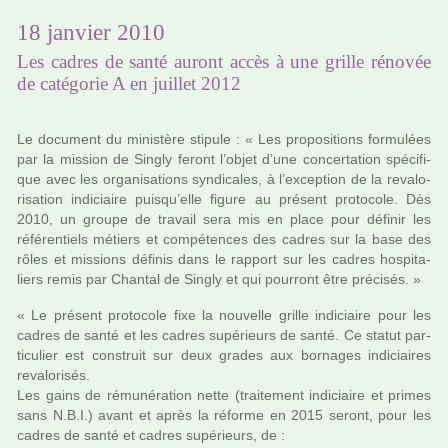
18 janvier 2010
Les cadres de santé auront accès à une grille rénovée
de catégorie A en juillet 2012
Le docu­ment du minis­tère sti­pule : « Les pro­po­si­tions for­mu­lées
par la mis­sion de Singly feront l’objet d’une concer­ta­tion spé­ci­fi­
que avec les orga­ni­sa­tions syn­di­ca­les, à l’excep­tion de la reva­lo­
ri­sa­tion indi­ciaire puisqu’elle figure au pré­sent pro­to­cole. Dès
2010, un groupe de tra­vail sera mis en place pour défi­nir les
réfé­ren­tiels métiers et com­pé­ten­ces des cadres sur la base des
rôles et mis­sions défi­nis dans le rap­port sur les cadres hos­pi­ta­
liers remis par Chantal de Singly et qui pour­ront être pré­ci­sés. »
« Le pré­sent pro­to­cole fixe la nou­velle grille indi­ciaire pour les
cadres de santé et les cadres supé­rieurs de santé. Ce statut par­
ti­cu­lier est cons­truit sur deux grades aux bor­na­ges indi­ciai­res
reva­lo­ri­sés.
Les gains de rému­né­ra­tion nette (trai­te­ment indi­ciaire et primes
sans N.B.I.) avant et après la réforme en 2015 seront, pour les
cadres de santé et cadres supé­rieurs, de :