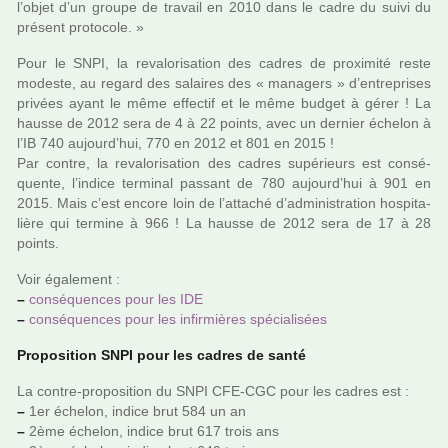
l’objet d’un groupe de tra­vail en 2010 dans le cadre du suivi du
pré­sent pro­to­cole. »
Pour le SNPI, la reva­lo­ri­sa­tion des cadres de proxi­mité reste
modeste, au regard des salai­res des « mana­gers » d’entre­pri­ses
pri­vées ayant le même effec­tif et le même budget à gérer ! La
hausse de 2012 sera de 4 à 22 points, avec un der­nier échelon à
l’IB 740 aujourd’hui, 770 en 2012 et 801 en 2015 !
Par contre, la reva­lo­ri­sa­tion des cadres supé­rieurs est consé­
quente, l’indice ter­mi­nal pas­sant de 780 aujourd’hui à 901 en
2015. Mais c’est encore loin de l’atta­ché d’admi­nis­tra­tion hos­pi­ta­
lière qui ter­mine à 966 ! La hausse de 2012 sera de 17 à 28
points.
Voir également :
–
consé­quen­ces pour les IDE
–
consé­quen­ces pour les infir­miè­res spé­cia­li­sées
Proposition SNPI pour les cadres de santé
La contre-pro­po­si­tion du SNPI CFE-CGC pour les cadres est :
–
1er échelon, indice brut 584 un an
–
2ème échelon, indice brut 617 trois ans