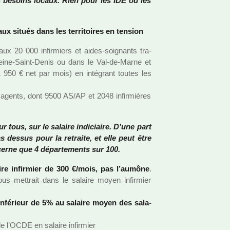
 besoins locaux. Rien pour les IDE ou les
taux situés dans les ter­ri­toi­res en ten­sion
x 20 000 infir­miers et aides-soi­gnants tra­
Seine-Saint-Denis ou dans le Val-de-Marne et
 950 € net par mois) en inté­grant toutes les
agents, dont 9500 AS/AP et 2048 infir­­miè­­res
tous, sur le salaire indi­ciaire. D’une part
 dessus pour la retraite, et elle peut être
ncerne que 4 dépar­te­ments sur 100.
ire infir­mier de 300 €/mois, pas l’aumône
.
us met­trait dans le salaire moyen infir­mier
infé­rieur de 5% au salaire moyen des sala­
 l’OCDE en salaire infir­mier