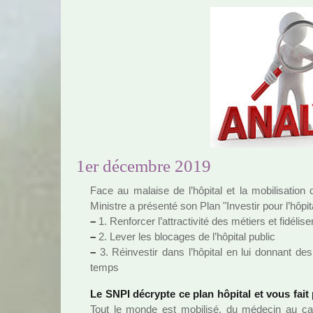
1er décembre 2019
Face au malaise de l’hôpi­tal et la mobi­li­sa­tion
Ministre a pré­senté son Plan "Investir pour l’hôpi­
–
1. Renforcer l’attrac­ti­vité des métiers et fidé­li­s
–
2. Lever les blo­ca­ges de l’hôpi­tal public
–
3. Réinvestir dans l’hôpi­tal en lui don­nant des
temps
Le SNPI décrypte ce plan hôpi­tal et vous fait
Tout le monde est mobi­lisé, du méde­cin au ca