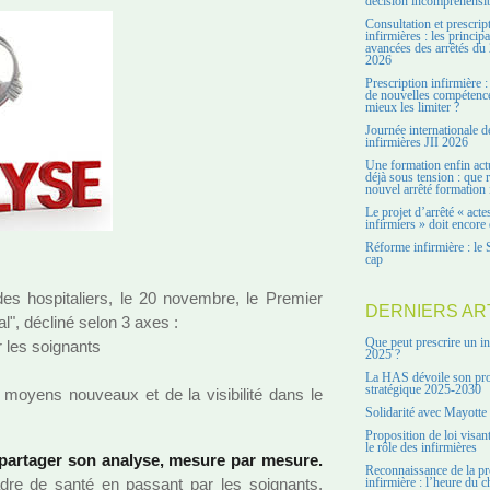
décision incompréhensi
Consultation et prescrip
infirmières : les principa
avancées des arrêtés du 
2026
Prescription infirmière :
de nouvelles compétenc
mieux les limiter ?
Journée internationale d
infirmières JII 2026
Une formation enfin act
déjà sous tension : que r
nouvel arrêté formation 
Le projet d’arrêté « acte
infirmiers » doit encore 
Réforme infirmière : le 
cap
 des hos­pi­ta­liers, le 20 novem­bre, le Premier
DERNIERS AR
tal", décliné selon 3 axes :
Que peut prescrire un in
er les soi­gnants
2025 ?
La HAS dévoile son pro
stratégique 2025-2030
 moyens nou­veaux et de la visi­bi­lité dans le
Solidarité avec Mayotte
Proposition de loi visant
le rôle des infirmières
 par­ta­ger son ana­lyse, mesure par mesure.
Reconnaissance de la pr
dre de santé en pas­sant par les soi­gnants,
infirmière : l’heure du c