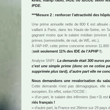
kinés, manip radio, IADE ou IBODE selon les
IPDE.
***Mesure 2 : ren­for­cer l’attrac­ti­vité des hôpi­
Une prime annuelle nette de 800 € est allouée au
vaillant à Paris, dans les Hauts-de-Seine, en 
gagnant moins que le salaire médian (envi­ron 1
primes (semes­trielle, de nuit, de WE, etc.).
À l’AP-HP, cette prime concerne envi­­ron 11.800 
(
soit seu­­le­­ment 11% des IDE de l’APHP !
).
Analyse SNPI :
La demande était 300 euros pour 
c’est une simple prime (donc on ne cotise pas
sup­pri­mée plus tard), d’autre part elle ne co
Nous deman­dons une reva­lo­ri­sa­tion du sala
Cette demande n’est pas déma­go­gi­que, elle no
euro­péen. En effet, selon l’OCDE :
–
d’un part, le salaire des infir­miers (bac+3) est
riés fran­çais !
–
d’autre part, la France est 26ème sur 29 pays de