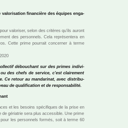
 valo­ri­sa­tion finan­cière des équipes enga­
r valo­ri­ser, selon des cri­tè­res qu’ils auront
se­ment des per­son­nels. Cela repré­sen­tera en
s. Cette prime pour­rait concer­ner à terme
 2020
ol­lec­tif débou­chant sur des primes indi­vi­
 ou des chefs de ser­vice, c’est clai­re­ment
e. Ce retour au man­da­ri­nat, avec dis­tri­bu­
 de qua­li­fi­ca­tion et de res­pon­sa­bi­lité.
gnant
n­ces et les besoins spé­ci­fi­ques de la prise en
 de géria­trie sera plus acces­si­ble. Une prime
our les per­son­nels formés, soit à terme 60