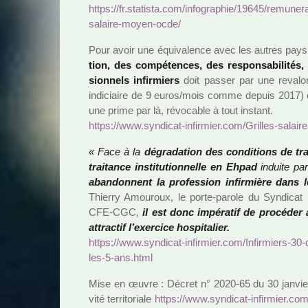
https://fr.sta­tista.com/info­gra­phie/19645/remu­ne­ra­
salaire-moyen-ocde/
Pour avoir une équivalence avec les autres pays
tion, des com­pé­ten­ces, des res­pon­sa­bi­li­tés
sion­nels infir­miers
doit passer par une reva­lo­
indi­ciaire de 9 euros/mois comme depuis 2017) e
une prime par là, révo­ca­ble à tout ins­tant.
https://www.syn­di­cat-infir­mier.com/Grilles-salai­re
« Face à la
dégra­da­tion des condi­tions de tra­
trai­tance ins­ti­tu­tion­nelle en Ehpad
induite par
aban­don­nent la pro­fes­sion infir­mière dans
Thierry Amouroux, le porte-parole du Syndicat 
CFE-CGC,
il est donc impé­ra­tif de pro­cé­der 
attrac­tif l’exer­cice hos­pi­ta­lier.
https://www.syn­di­cat-infir­mier.com/Infirmiers-3
les-5-ans.html
Mise en œuvre : Décret n° 2020-65 du 30 jan­­vier 202
vité ter­­ri­­to­­riale
https://www.syn­di­cat-infir­mier.com