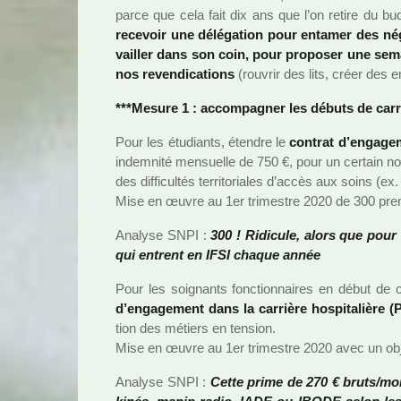
parce que cela fait dix ans que l’on retire du budg
rece­voir une délé­ga­tion pour enta­mer des né
vailler dans son coin, pour pro­po­ser une se
nos reven­di­ca­tions
(rou­vrir des lits, créer des emp
***Mesure 1 : accom­pa­gner les débuts de car­r
Pour les étudiants, étendre le
contrat d’enga­ge­
indem­nité men­suelle de 750 €, pour un cer­tain n
des dif­fi­cultés ter­ri­to­ria­les d’accès aux soins (ex. :
Mise en œuvre au 1er tri­mes­tre 2020 de 300 pre
Analyse SNPI :
300 ! Ridicule, alors que pour l
qui entrent en IFSI chaque année
Pour les soi­gnants fonc­tion­nai­res en début de
d’enga­ge­ment dans la car­rière hos­pi­ta­lière 
tion des métiers en ten­sion.
Mise en œuvre au 1er tri­mes­tre 2020 avec un objec
Analyse SNPI :
Cette prime de 270 € bruts/mois