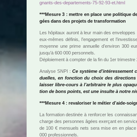
gnants-des-depar­te­ments-75-92-93-et.html
***Mesure 3 : mettre en place une poli­ti­que de
gées dans des pro­jets de trans­for­ma­tion
Les hôpi­taux auront à leur main des enve­lop­pes pou
eux-mêmes défi­nis, l’enga­ge­ment et l’inves­tis­
moyenne une prime annuelle d’envi­ron 300 euro
jusqu’à 600 000 per­son­nels.
Déploiement à comp­ter de la fin du 1er tri­mes­tre
Analyse SNPI :
Ce sys­tème d’inté­res­se­ment c
duel­les, en fonc­tion du choix des direc­tions
lais­ser libre-cours à l’arbi­traire le plus opaqu
tion de bons points, est une insulte à notre niveau
***Mesure 4 : reva­lo­ri­ser le métier d’aide-soi­
La for­ma­tion des­ti­née à ren­for­cer les connais­sa
charge des per­son­nes âgées exer­çant en ser­vice
de 100 € men­suels nets sera mise en en place p
000 pro­fes­sion­nels.