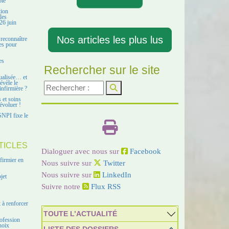
ble
tion
les
26 juin
Nos articles les plus lus
 reconnaître
es pour
es
Rechercher sur le site
ualisée… et
évèle le
infirmière ?
s et soins
évoluer !
SNPI fixe le
TICLES
Dialoguer avec nous sur
Facebook
firmier en
Nous suivre sur
Twitter
Nous suivre sur
LinkedIn
jet
Suivre notre
Flux RSS
 à renforcer
TOUTE L’ACTUALITÉ
ofession
hoix