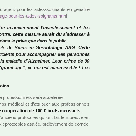
ge » pour les aides-soi­gnants en géria­trie
-age-pour-les-aides-soi­gnants.html
finan­ciè­re­ment l’inves­tis­se­ment et les
 contre, cette mesure aurait du s’adres­ser à
n dans le privé que dans le public.
nts de Soins en Gérontologie ASG. Cette
i­cients pour accom­pa­gner des per­son­nes
de la mala­die d’Alzheimer. Leur prime de 90
grand âge", ce qui est inad­mis­si­ble ! Les
soins
tre pro­fes­sion­nels sera accé­lé­rée.
s médi­cal et d’attri­buer aux pro­fes­sion­nels
 coo­pé­ra­tion de 100 € bruts men­suels.
 d’anciens pro­to­co­les qui ont fait leur preuve en
 : pro­to­co­les asalée, pré­lè­ve­ment de cornée,