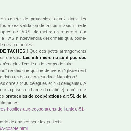
 en œuvre de pro­to­co­les locaux dans les
lité, après vali­da­tion de la com­mis­sion médi­
t auprès de l’ARS, de mettre en œuvre à leur
e la HAS n’inter­vien­dra désor­mais qu’a pos­te­
 ces pro­to­co­les.
DE TACHES !
Que ces petits arran­ge­ments
les déri­ves.
Les infir­miers ne sont pas des
 n’ont plus l’envie ou le temps de faire.
­tion" ne dési­gne qu’une dérive en "glis­se­ment
e dans un bas de soie » dirait Napoléon !
sion­nels (430 délé­gués et 760 délé­gants). A
 pour la prise en charge du dia­bète) repré­sente
ces
pro­to­co­les de coo­pé­ra­tions art 51 de la
fir­miè­res
es-hos­ti­les-aux-coo­pe­ra­tions-de-l-arti­cle-51-
 perte de chance pour les patients.
low-cost-le.html