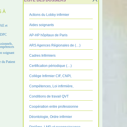
LISTE DES DOSSIERS
S À
Actions du Lobby infirmier
Aides soignants
VAE et
e DPC
AP-HP hôpitaux de Paris
ssionnels,
ARS Agences Régionales de (…)
compétences
on soignant
Cadres Infirmiers
 du Patient
Certification périodique (…)
Collège Infirmier CIF, CNPI,
Compétences, Loi infirmière,
Conditions de travail QVT
Coopération entre professionne
Déontologie, Ordre infirmier