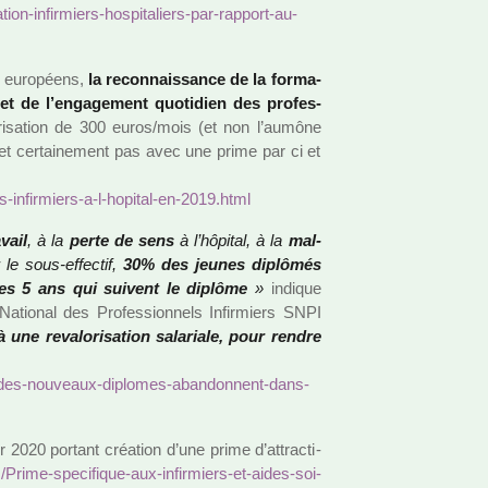
tion-infir­miers-hos­pi­ta­liers-par-rap­port-au-
 euro­péens,
la reconnais­sance de la for­ma­
, et de l’enga­ge­ment quo­ti­dien des pro­fes­
ri­sa­tion de 300 euros/mois (et non l’aumône
t cer­tai­ne­ment pas avec une prime par ci et
s-infir­miers-a-l-hopi­tal-en-2019.html
vail
, à la
perte de sens
à l’hôpi­tal, à la
mal­
 le sous-effec­tif,
30% des jeunes diplô­més
 les 5 ans qui sui­vent le diplôme
»
indi­que
National des Professionnels Infirmiers SNPI
à une reva­lo­ri­sa­tion sala­riale, pour rendre
0-des-nou­veaux-diplo­mes-aban­don­nent-dans-
0 por­­tant créa­­tion d’une prime d’attrac­­ti­­
/Prime-spe­ci­fi­que-aux-infir­miers-et-aides-soi­