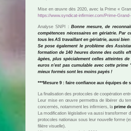
Mise en œuvre dès 2020, avec la Prime « Grand â
https://www.syn­di­cat-infir­mier.com/Prime-Grand
Analyse SNPI :
Bonne mesure, de reconnai­tre 
com­pé­ten­ces néces­sai­res en géria­trie. Par
tous les AS tra­vaillant en géria­trie, aussi bie
Se pose également le pro­blème des Assista
for­ma­tion de 140 heures donne des outils eff
âgées, plus spé­cia­le­ment celles attein­tes 
euros n’est pas cumu­la­ble avec cette prime "
mieux formés sont les moins payés !
***Mesure 9 : faire confiance aux équipes de 
La fina­li­sa­tion des pro­to­co­les de coo­pé­ra­tion en
Leur mise en œuvre per­met­tra de libé­rer du temp
concer­nés, notam­ment les infir­miers, la
prime de
La modi­fi­ca­tion légis­la­tive va aussi trans­for­mer
pro­to­co­les natio­naux sous leur nou­velle forme (ex
filière visuelle).