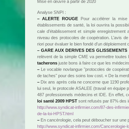
Mise en œuvre à partir de 2020
Analyse SNPI :
–
ALERTE ROUGE
Pour accé­lé­rer la mise
établissements de santé, la loi ouvrira la pos­si­bi­
cale d’établissement et simple enre­gis­tre­men
niveau des pro­to­co­les de coo­pé­ra­tion. L’avis d
riori pour évaluer le bien fondé d’un déploie­ment de
–
GARE AUX DERIVES DES GLISSEMENTS 
relè­vent de la simple CME va per­met­tre toutes 
tache­rons
juste bons à faire ce que les méde­cins
–
Le voca­ble nov­lan­gue "pro­to­co­les de coo­pé­ra
de taches" pour des soins low cost. « De la merd
–
Dix ans après cela ne concerne que 1190 pro­fes­
lui seul, le pro­to­cole ASALEE (tra­vail en équipe
487 pro­fes­sion­nels méde­cins et IDE. En effet, 
loi santé 2009 HPST
sont refu­sés par 87% des in
http://www.syn­di­cat-infir­mier.com/87-des-infir­mie­r
de-la-loi-HPST.html
–
En can­cé­ro­lo­gie, cela peut débou­cher sur une
http://www.syn­di­cat-infir­mier.com/Cancerologie-