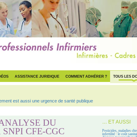
DÉOS
ASSISTANCE JURIDIQUE
COMMENT ADHÉRER ?
TOUS LES D
ogement est aussi une urgence de santé publique
: ANALYSE DU
… ET AUSSI
 SNPI CFE-CGC
Pesticides, maladies chr
infertilité : le coût sanit