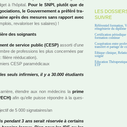
et à l’hôpi­tal.
Pour le SNPI, plutôt que de
go­cia­tions, le Gouvernement a pré­féré tra­
LES DOSSIER
maine après des mesu­res sans rap­port avec
SUIVRE
lois, reva­lo­ri­ser les salai­res) !
Référentiel formation, 
réingénierie du diplôme
ière des soi­gnants
Certification périodiqu
formation continue
Coopération entre profe
ment de ser­vice public (CESP)
assorti d’une
transfert et partage de 
ombre de pro­fes­sions les plus concer­nées par
Ethique clinique, Relati
soigné
 filière réé­du­ca­tion).
Education Thérapeutique
­miers CESP para­mé­di­caux
ETP
es seuls infir­miers, il y a 30.000 étudiants
 car­rière, étendre aux non méde­cins la
prime
(PECH)
afin qu’elle puisse répon­dre à la ques­
­tif de 5 000 signa­tai­res/an
 pen­dant 3 ans serait réser­vée à cer­tains