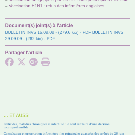
–
Vaccination H1N1 : refus des infir­miè­res anglai­ses
Document(s) joint(s) à l'article
BULLETIN INVS 15.09.09
- (279.6 kio) - PDF
BULLETIN INVS
29.09.09
- (262 kio) - PDF
Partager l'article
… ET AUSSI
Pesticides, maladies chroniques et infertilité : le coût sanitaire d’une décision
incompréhensible
Consultation et prescription infirmières : les principales avancées des arrêtés du 26 juin