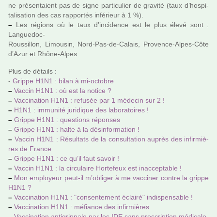
ne pré­sen­taient pas de signe par­ti­cu­lier de gra­vité (taux d’hos­pi­
ta­li­sa­tion des cas rap­por­tés infé­rieur à 1 %).
–
Les régions où le taux d’inci­dence est le plus élevé sont :
Languedoc-
Roussillon, Limousin, Nord-Pas-de-Calais, Provence-Alpes-Côte
d’Azur et Rhône-Alpes
Plus de détails :
-
Grippe H1N1 : bilan à mi-octo­bre
–
Vaccin H1N1 : où est la notice ?
–
Vaccination H1N1 : refu­sée par 1 méde­cin sur 2 !
–
H1N1 : immu­nité juri­di­que des labo­ra­toi­res !
–
Grippe H1N1 : ques­tions répon­ses
–
Grippe H1N1 : halte à la dés­in­for­ma­tion !
–
Vaccin H1N1 : Résultats de la consul­ta­tion auprès des infir­miè­
res de France
–
Grippe H1N1 : ce qu’il faut savoir !
–
Vaccin H1N1 : la cir­cu­laire Hortefeux est inac­cep­ta­ble !
–
Mon employeur peut-il m’obli­ger à me vac­ci­ner contre la grippe
H1N1 ?
–
Vaccination H1N1 : "consen­te­ment éclairé" indis­pen­sa­ble !
–
Vaccination H1N1 : méfiance des infir­miè­res
–
Vaccination anti­grip­pale par les IDE sans pres­crip­tion médi­cale