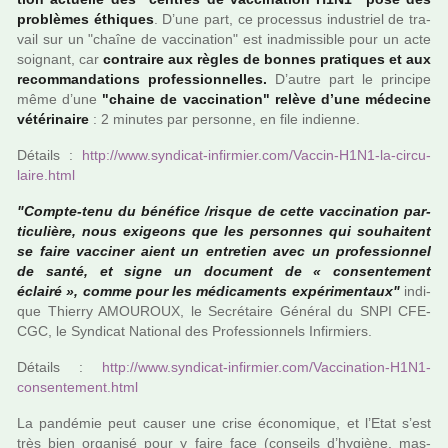
pro­blè­mes éthiques
. D’une part, ce pro­ces­sus indus­triel de tra­
vail sur un "chaîne de vac­ci­na­tion" est inad­mis­si­ble pour un acte
soi­gnant, car
contraire aux règles de bonnes pra­ti­ques et aux
recom­man­da­tions pro­fes­sion­nel­les.
D’autre part le prin­cipe
même d’une
"chaine de vac­ci­na­tion" relève d’une méde­cine
vété­ri­naire
: 2 minu­tes par per­sonne, en file indienne.
Détails :
http://www.syn­di­cat-infir­mier.com/Vaccin-H1N1-la-cir­cu­
laire.html
"Compte-tenu du béné­fice /risque de cette vac­ci­na­tion par­
ti­cu­lière, nous exi­geons que les per­son­nes qui sou­hai­tent
se faire vac­ci­ner aient un entre­tien avec un pro­fes­sion­nel
de santé, et signe un docu­ment de « consen­te­ment
éclairé », comme pour les médi­ca­ments expé­ri­men­taux"
indi­
que Thierry AMOUROUX, le Secrétaire Général du SNPI CFE-
CGC, le Syndicat National des Professionnels Infirmiers.
Détails :
http://www.syn­di­cat-infir­mier.com/Vaccination-H1N1-
consen­te­ment.html
La pan­dé­mie peut causer une crise économique, et l’Etat s’est
très bien orga­nisé pour y faire face (conseils d’hygiène, mas­