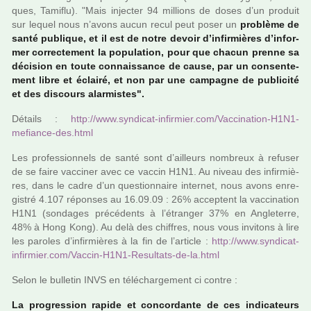
ques, Tamiflu). "Mais injec­ter 94 mil­lions de doses d’un pro­duit
sur lequel nous n’avons aucun recul peut poser un
pro­blème de
santé publi­que, et il est de notre devoir d’infir­miè­res d’infor­
mer cor­rec­te­ment la popu­la­tion, pour que chacun prenne sa
déci­sion en toute connais­sance de cause, par un consen­te­
ment libre et éclairé, et non par une cam­pa­gne de publi­cité
et des dis­cours alar­mis­tes".
Détails :
http://www.syn­di­cat-infir­mier.com/Vaccination-H1N1-
mefiance-des.html
Les pro­fes­sion­nels de santé sont d’ailleurs nom­breux à refu­ser
de se faire vac­ci­ner avec ce vaccin H1N1. Au niveau des infir­miè­
res, dans le cadre d’un ques­tion­naire inter­net, nous avons enre­
gis­tré 4.107 répon­ses au 16.09.09 : 26% accep­tent la vac­ci­na­tion
H1N1 (son­da­ges pré­cé­dents à l’étranger 37% en Angleterre,
48% à Hong Kong). Au delà des chif­fres, nous vous invi­tons à lire
les paro­les d’infir­miè­res à la fin de l’arti­cle :
http://www.syn­di­cat-
infir­mier.com/Vaccin-H1N1-Resultats-de-la.html
Selon le bul­le­tin INVS en télé­char­ge­ment ci contre :
La pro­gres­sion rapide et concor­dante de ces indi­ca­teurs