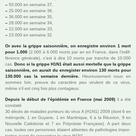
–
93.000 en semaine 37,
–
25.000 en semaine 36,
–
36.000 en semaine 35,
–
28.000 en semaine 34,
–
22.000 en semaine 33,
–
23.000 en semaine 32
Or avec la grippe sai­son­nière, on enre­gis­tre envi­ron 1 mort
pour 1.000
(2.000 à 6.000 morts par an en France, dans l’indif­
fé­rence géné­rale), c’est à dire 10 morts par tran­che de 10.000
cas.
Donc si la grippe H1N1 était aussi mor­telle que la grippe
sai­son­nière, on aurait du enre­gis­ter envi­ron 130 morts pour
130.000 cas la semaine der­nière.
Heureusement nous en
sommes loin, preuve du carac­tère peu viru­lent de ce virus,
même s’il est cinq fois plus conta­gieux.
Depuis le début de l’épidémie en France (mai 2009)
il a été
cons­taté
30 décès de mala­des por­teurs du virus A (H1N1) 2009 (dont 6 en
métro­pole, 1 en Guyane, 1 en Martinique, 6 à la Réunion, 9 en
Nouvelle Calédonie et 7 en Polynésie Française). A part deux
cas, toutes ces per­son­nes étaient attein­tes de patho­lo­gies impor­
tan­tes avant de ren­contrer le virus H1N1.