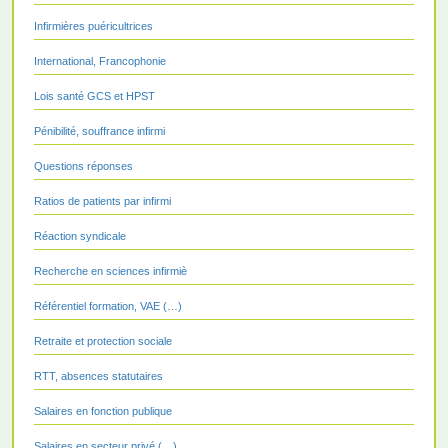
Infirmières puéricultrices
International, Francophonie
Lois santé GCS et HPST
Pénibilité, souffrance infirmi
Questions réponses
Ratios de patients par infirmi
Réaction syndicale
Recherche en sciences infirmiè
Référentiel formation, VAE (…)
Retraite et protection sociale
RTT, absences statutaires
Salaires en fonction publique
Salaires en secteur privé (…)