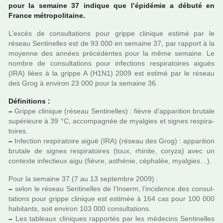
pour la semaine 37 indi­que que l’épidémie a débuté en
France métro­po­li­taine.
L’excès de consul­ta­tions pour grippe cli­ni­que estimé par le
réseau Sentinelles est de 93 000 en semaine 37, par rap­port à la
moyenne des années pré­cé­den­tes pour la même semaine. Le
nombre de consul­ta­tions pour infec­tions res­pi­ra­toi­res aiguës
(IRA) liées à la grippe A (H1N1) 2009 est estimé par le réseau
des Grog à envi­ron 23 000 pour la semaine 36.
Définitions :
–
Grippe cli­ni­que (réseau Sentinelles) : fièvre d’appa­ri­tion bru­tale
supé­rieure à 39 °C, accom­pa­gnée de myal­gies et signes res­pi­ra­
toi­res.
–
Infection res­pi­ra­toire aiguë (IRA) (réseau des Grog) : appa­ri­tion
bru­tale de signes res­pi­ra­toi­res (toux, rhi­nite, coryza) avec un
contexte infec­tieux aigu (fièvre, asthé­nie, cépha­lée, myal­gies…).
Pour la semaine 37 (7 au 13 sep­tem­bre 2009) :
–
selon le réseau Sentinelles de l’Inserm, l’inci­dence des consul­
ta­tions pour grippe cli­ni­que est esti­mée à 164 cas pour 100 000
habi­tants, soit envi­ron 103 000 consul­ta­tions.
–
Les tableaux cli­ni­ques rap­por­tés par les méde­cins Sentinelles