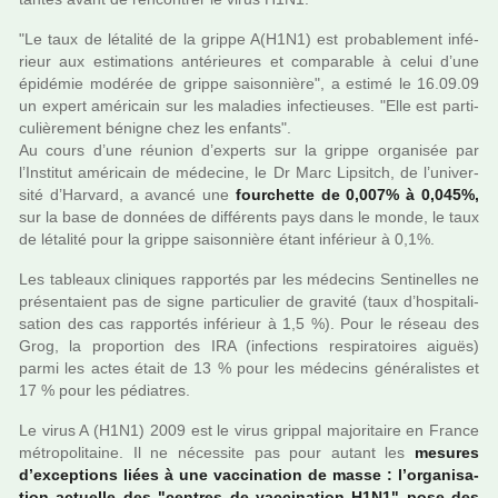
"Le taux de léta­lité de la grippe A(H1N1) est pro­ba­ble­ment infé­
rieur aux esti­ma­tions anté­rieu­res et com­pa­ra­ble à celui d’une
épidémie modé­rée de grippe sai­son­nière", a estimé le 16.09.09
un expert amé­ri­cain sur les mala­dies infec­tieu­ses. "Elle est par­ti­
cu­liè­re­ment béni­gne chez les enfants".
Au cours d’une réu­nion d’experts sur la grippe orga­ni­sée par
l’Institut amé­ri­cain de méde­cine, le Dr Marc Lipsitch, de l’uni­ver­
sité d’Harvard, a avancé une
four­chette de 0,007% à 0,045%,
sur la base de don­nées de dif­fé­rents pays dans le monde, le taux
de léta­lité pour la grippe sai­son­nière étant infé­rieur à 0,1%.
Les tableaux cli­ni­ques rap­por­tés par les méde­cins Sentinelles ne
pré­sen­taient pas de signe par­ti­cu­lier de gra­vité (taux d’hos­pi­ta­li­
sa­tion des cas rap­por­tés infé­rieur à 1,5 %). Pour le réseau des
Grog, la pro­por­tion des IRA (infec­tions res­pi­ra­toi­res aiguës)
parmi les actes était de 13 % pour les méde­cins géné­ra­lis­tes et
17 % pour les pédia­tres.
Le virus A (H1N1) 2009 est le virus grip­pal majo­ri­taire en France
métro­po­li­taine. Il ne néces­site pas pour autant les
mesu­res
d’excep­tions liées à une vac­ci­na­tion de masse : l’orga­ni­sa­
tion actuelle des "cen­tres de vac­ci­na­tion H1N1" pose des