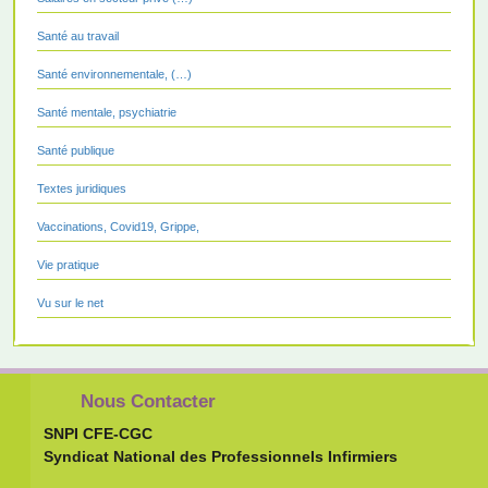
Santé au travail
Santé environnementale, (…)
Santé mentale, psychiatrie
Santé publique
Textes juridiques
Vaccinations, Covid19, Grippe,
Vie pratique
Vu sur le net
Nous Contacter
SNPI CFE-CGC
Syndicat National des Professionnels Infirmiers