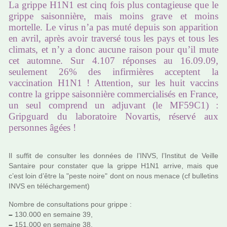
La grippe H1N1 est cinq fois plus contagieuse que le
grippe saisonnière, mais moins grave et moins
mortelle. Le virus n’a pas muté depuis son apparition
en avril, après avoir traversé tous les pays et tous les
climats, et n’y a donc aucune raison pour qu’il mute
cet automne. Sur 4.107 réponses au 16.09.09,
seulement 26% des infirmières acceptent la
vaccination H1N1 ! Attention, sur les huit vaccins
contre la grippe saisonnière commercialisés en France,
un seul comprend un adjuvant (le MF59C1) :
Gripguard du laboratoire Novartis, réservé aux
personnes âgées !
Il suffit de consul­ter les don­nées de l’INVS, l’Institut de Veille
Santaire pour cons­ta­ter que la grippe H1N1 arrive, mais que
c’est loin d’être la "peste noire" dont on nous menace (cf bul­le­tins
INVS en télé­char­ge­ment)
Nombre de consul­ta­tions pour grippe :
–
130.000 en semaine 39,
–
151.000 en semaine 38,